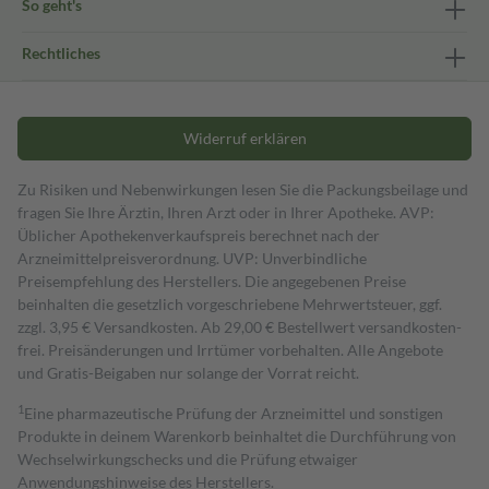
So geht's
Rechtliches
Widerruf erklären
Zu Risiken und Nebenwirkungen lesen Sie die Packungsbeilage und
fragen Sie Ihre Ärztin, Ihren Arzt oder in Ihrer Apotheke. AVP:
Üblicher Apothekenverkaufspreis berechnet nach der
Arzneimittelpreisverordnung. UVP: Unverbindliche
Preisempfehlung des Herstellers. Die angegebenen Preise
beinhalten die gesetzlich vorgeschriebene Mehrwertsteuer, ggf.
zzgl. 3,95 € Versandkosten. Ab 29,00 € Bestell­wert versand­kosten­
frei. Preisänderungen und Irrtümer vorbehalten. Alle Angebote
und Gratis-Beigaben nur solange der Vorrat reicht.
1
Eine pharmazeutische Prüfung der Arzneimittel und sonstigen
Produkte in deinem Warenkorb beinhaltet die Durchführung von
Wechselwirkungschecks und die Prüfung etwaiger
Anwendungshinweise des Herstellers.