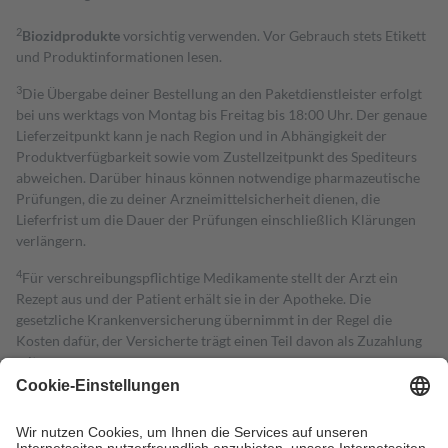
2
Biozidprodukte
vorsichtig verwenden. Vor Gebrauch stets Etikett
und Produktinformationen lesen.
3
Die Übergabe deiner Bestellung an den Paketdienstleister erfolgt
bei uns werktags von Montag bis Freitag bis 18:00 Uhr. Der genaue
Lieferzeitpunkt kann je nach Region und in Abhängigkeit der
Produktverfügbarkeit sowie vom Zustellzeitpunkt des Spediteurs
abweichen. Darüber hinaus können notwendige pharmazeutische
Prüfungen, die zu deiner Arzneimittelsicherheit dienen, die
Lieferfrist um die Dauer der Prüfungen einschließlich Klärungen
verlängern.
4
Für verschreibungspflichtige Medikamente stellt der Arzt ein
Rezept aus und der Patient erhält sie in der Apotheke. Die
gesetzliche Krankenversicherung übernimmt in der Regel die
Kosten dafür, der Versicherte trägt einen Teil davon als Zuzahlung
mit.
Grundsätzlich leisten Mitglieder Zuzahlungen in Höhe von zehn
Prozent des Abgabepreises,
mindestens
jedoch
fünf Euro
und
höchstens zehn Euro.
Es sind jedoch nie mehr als die tatsächlichen
Kosten der Leistung zu entrichten.