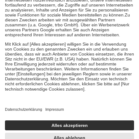
Diese Regeln gelten grundsätzlich auch für Online-Apotheken.
Bei Heilmitteln und häuslicher Krankenpflege beträgt die
Zuzahlung zehn Prozent der Kosten sowie zehn Euro je
Verordnung.
Um das Engagement der Versicherten für ihre eigene Gesundheit zu
stärken und die besondere Stellung der Familie zu unterstützen,
fallen
keine Zuzahlungen
an bei:
• Kindern und Jugendlichen bis zum vollendeten 18. Lebensjahr
mit Ausnahme der Fahrkosten
• Untersuchungen zur Vorsorge und Früherkennung, die von der
GKV getragen werden
• empfohlenen Schutzimpfungen
• Harn- und Blutteststreifen
Wir nutzen Trusted Shops als unabhängigen Dienstleister für die
Einholung von Bewertungen. Trusted Shops hat Maßnahmen
getroffen, um sicherzustellen, dass es sich um echte Bewertungen
handelt. Mehr Informationen findest du hier:
https://help.etrusted.com/hc/de/articles/4419944605341
Einige Bilder und Inhalte wurden unter Zuhilfenahme künstlicher