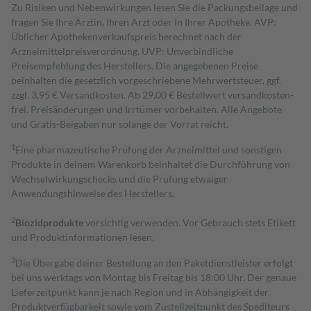
Zu Risiken und Nebenwirkungen lesen Sie die Packungsbeilage und
fragen Sie Ihre Ärztin, Ihren Arzt oder in Ihrer Apotheke. AVP:
Üblicher Apothekenverkaufspreis berechnet nach der
Arzneimittelpreisverordnung. UVP: Unverbindliche
Preisempfehlung des Herstellers. Die angegebenen Preise
beinhalten die gesetzlich vorgeschriebene Mehrwertsteuer, ggf.
zzgl. 3,95 € Versandkosten. Ab 29,00 € Bestell­wert versand­kosten­
frei. Preisänderungen und Irrtümer vorbehalten. Alle Angebote
und Gratis-Beigaben nur solange der Vorrat reicht.
1
Eine pharmazeutische Prüfung der Arzneimittel und sonstigen
Produkte in deinem Warenkorb beinhaltet die Durchführung von
Wechselwirkungschecks und die Prüfung etwaiger
Anwendungshinweise des Herstellers.
2
Biozidprodukte
vorsichtig verwenden. Vor Gebrauch stets Etikett
und Produktinformationen lesen.
3
Die Übergabe deiner Bestellung an den Paketdienstleister erfolgt
bei uns werktags von Montag bis Freitag bis 18:00 Uhr. Der genaue
Lieferzeitpunkt kann je nach Region und in Abhängigkeit der
Produktverfügbarkeit sowie vom Zustellzeitpunkt des Spediteurs