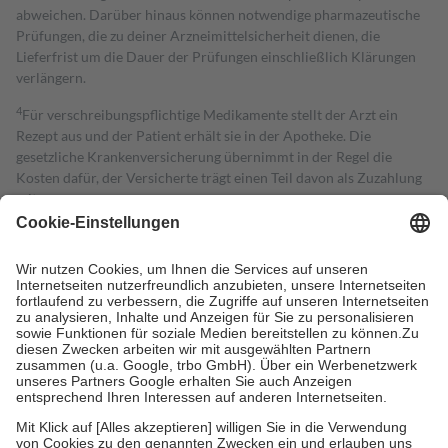
abweichen. Darüber hinaus können notwendige pharmazeutische
Prüfungen, die zu deiner Arzneimittelsicherheit dienen, die
Lieferfrist um die Dauer der Prüfungen einschließlich Klärungen
verlängern.
4
Für verschreibungspflichtige Medikamente stellt der Arzt ein
Rezept aus und der Patient erhält sie in der Apotheke. Die
gesetzliche Krankenversicherung übernimmt in der Regel die
Kosten dafür, der Versicherte trägt einen Teil davon als Zuzahlung
mit.
Grundsätzlich leisten Mitglieder Zuzahlungen in Höhe von zehn
Prozent des Abgabepreises,
mindestens
jedoch
fünf Euro
und
höchstens zehn Euro.
Es sind jedoch nie mehr als die tatsächlichen
Kosten der Leistung zu entrichten.
Diese Regeln gelten grundsätzlich auch für Online-Apotheken.
Bei Heilmitteln und häuslicher Krankenpflege beträgt die
Zuzahlung zehn Prozent der Kosten sowie zehn Euro je
Verordnung.
Um das Engagement der Versicherten für ihre eigene Gesundheit zu
stärken und die besondere Stellung der Familie zu unterstützen,
fallen
keine Zuzahlungen
an bei: