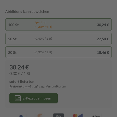
Abbildung kann abweichen
Spartipp
100 St
30,24 €
(0,30 € / 1 St)
50 St
22,54 €
(0,45 € / 1 St)
20 St
18,46 €
(0,92 € / 1 St)
30,24 €
0,30 € / 1 St
sofort lieferbar
Preise inkl. MwSt. ggf. zzgl. Versandkosten
E-Rezept einlösen