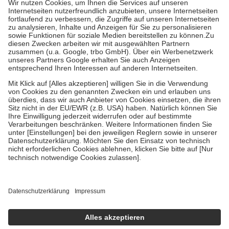
Kosten der Leistung zu entrichten.
Diese Regeln gelten grundsätzlich auch für Online-Apotheken.
Bei Heilmitteln und häuslicher Krankenpflege beträgt die
Zuzahlung zehn Prozent der Kosten sowie zehn Euro je
Verordnung.
Um das Engagement der Versicherten für ihre eigene Gesundheit zu
stärken und die besondere Stellung der Familie zu unterstützen,
fallen
keine Zuzahlungen
an bei:
• Kindern und Jugendlichen bis zum vollendeten 18. Lebensjahr
mit Ausnahme der Fahrkosten
• Untersuchungen zur Vorsorge und Früherkennung, die von der
GKV getragen werden
• empfohlenen Schutzimpfungen
• Harn- und Blutteststreifen
Wir nutzen Trusted Shops als unabhängigen Dienstleister für die
Einholung von Bewertungen. Trusted Shops hat Maßnahmen
getroffen, um sicherzustellen, dass es sich um echte Bewertungen
handelt. Mehr Informationen findest du hier:
https://help.etrusted.com/hc/de/articles/4419944605341