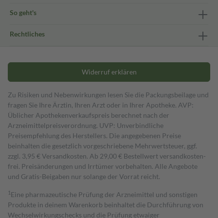
So geht's
Rechtliches
Widerruf erklären
Zu Risiken und Nebenwirkungen lesen Sie die Packungsbeilage und
fragen Sie Ihre Ärztin, Ihren Arzt oder in Ihrer Apotheke. AVP:
Üblicher Apothekenverkaufspreis berechnet nach der
Arzneimittelpreisverordnung. UVP: Unverbindliche
Preisempfehlung des Herstellers. Die angegebenen Preise
beinhalten die gesetzlich vorgeschriebene Mehrwertsteuer, ggf.
zzgl. 3,95 € Versandkosten. Ab 29,00 € Bestell­wert versand­kosten­
frei. Preisänderungen und Irrtümer vorbehalten. Alle Angebote
und Gratis-Beigaben nur solange der Vorrat reicht.
1
Eine pharmazeutische Prüfung der Arzneimittel und sonstigen
Produkte in deinem Warenkorb beinhaltet die Durchführung von
Wechselwirkungschecks und die Prüfung etwaiger