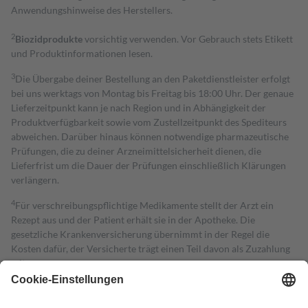
Anwendungshinweise des Herstellers.
2
Biozidprodukte
vorsichtig verwenden. Vor Gebrauch stets Etikett
und Produktinformationen lesen.
3
Die Übergabe deiner Bestellung an den Paketdienstleister erfolgt
bei uns werktags von Montag bis Freitag bis 18:00 Uhr. Der genaue
Lieferzeitpunkt kann je nach Region und in Abhängigkeit der
Produktverfügbarkeit sowie vom Zustellzeitpunkt des Spediteurs
abweichen. Darüber hinaus können notwendige pharmazeutische
Prüfungen, die zu deiner Arzneimittelsicherheit dienen, die
Lieferfrist um die Dauer der Prüfungen einschließlich Klärungen
verlängern.
4
Für verschreibungspflichtige Medikamente stellt der Arzt ein
Rezept aus und der Patient erhält sie in der Apotheke. Die
gesetzliche Krankenversicherung übernimmt in der Regel die
Kosten dafür, der Versicherte trägt einen Teil davon als Zuzahlung
mit.
Grundsätzlich leisten Mitglieder Zuzahlungen in Höhe von zehn
Prozent des Abgabepreises,
mindestens
jedoch
fünf Euro
und
höchstens zehn Euro.
Es sind jedoch nie mehr als die tatsächlichen