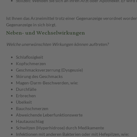
Stillzeit: Wenden Sie sich an Ihren Arzt oder Apotheker. Er wi
Ist Ihnen das Arzneimittel trotz einer Gegenanzeige verordnet worden
Gegenanzeige in sich birgt.
Neben- und Wechselwirkungen
Welche unerwünschten Wirkungen können auftreten?
Schlaflosigkeit
Kopfschmerzen
Geschmacksverzerrung (Dysgeusie)
Störung des Geschmacks
Magen-Darm-Beschwerden, wie:
Durchfälle
Erbrechen
Übelkeit
Bauchschmerzen
Abweichende Leberfunktionswerte
Hautausschlag
Schwitzen (Hyperhidrose) durch Medikamente
Infektionen mit anderen Bakterien oder mit Hefepilzen, wie: