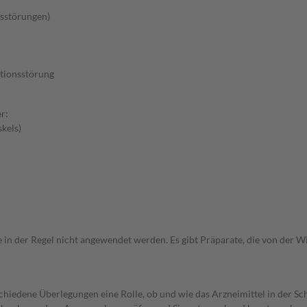
sstörungen)
tionsstörung
r:
kels)
e in der Regel nicht angewendet werden. Es gibt Präparate, die von der 
rschiedene Überlegungen eine Rolle, ob und wie das Arzneimittel in der