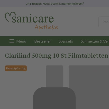
3
E-Rezept:
Heute bestellt,
morgen geliefert
Menü
Bestseller
Sparsets
Schmerzen & Ver
Clarilind 500mg 10 St Filmtabletten
Rezeptpflichtig