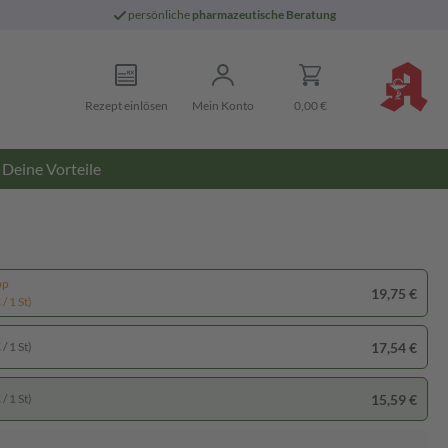
persönliche
pharmazeutische Beratung
Rezept einlösen
Mein Konto
0,00 €
Deine Vorteile
pp
19,75 €
/ 1 St)
17,54 €
/ 1 St)
15,59 €
/ 1 St)