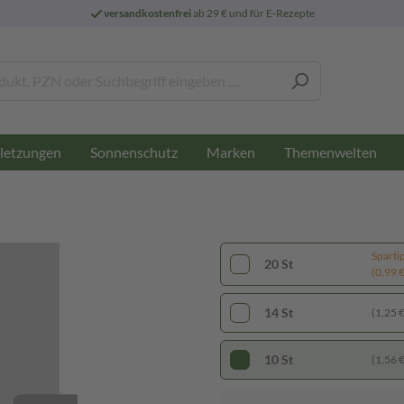
versandkostenfrei
ab 29 € und für E-Rezepte
letzungen
Sonnenschutz
Marken
Themenwelten
Sparti
20 St
(0,99 € 
14 St
(1,25 € 
10 St
(1,56 € 