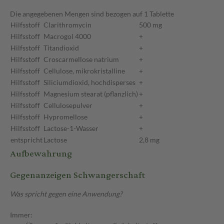
Die angegebenen Mengen sind bezogen auf 1 Tablette
Hilfsstoff
Clarithromycin
500 mg
Hilfsstoff
Macrogol 4000
+
Hilfsstoff
Titandioxid
+
Hilfsstoff
Croscarmellose natrium
+
Hilfsstoff
Cellulose, mikrokristalline
+
Hilfsstoff
Siliciumdioxid, hochdisperses
+
Hilfsstoff
Magnesium stearat (pflanzlich)
+
Hilfsstoff
Cellulosepulver
+
Hilfsstoff
Hypromellose
+
Hilfsstoff
Lactose-1-Wasser
+
entspricht
Lactose
2,8 mg
Aufbewahrung
Gegenanzeigen Schwangerschaft
Was spricht gegen eine Anwendung?
Immer: