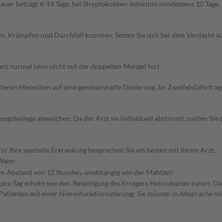
er beträgt 6-14 Tage, bei Streptokokken-Infektion mindestens 10 Tage.
hen, Krämpfen und Durchfall kommen. Setzen Sie sich bei dem Verdacht 
z normal (also nicht mit der doppelten Menge) fort.
d älteren Menschen auf eine gewissenhafte Dosierung. Im Zweifelsfalle f
gsbeilage abweichen. Da der Arzt sie individuell abstimmt, sollten Si
r Ihre spezielle Erkrankung besprechen Sie am besten mit Ihrem Arzt:
Wann
im Abstand von 12 Stunden, unabhängig von der Mahlzeit
n pro Tag erhöht werden. Beseitigung des Erregers Helicobacter pylori: 
Patienten mit einer Nierenfunktionsstörung: Sie müssen in Absprache mit