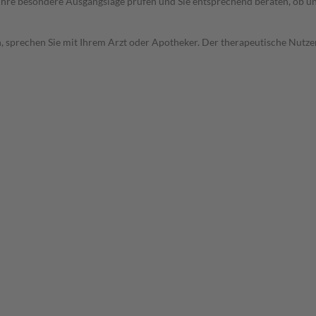
rd Ihre besondere Ausgangslage prüfen und Sie entsprechend beraten, ob u
, sprechen Sie mit Ihrem Arzt oder Apotheker. Der therapeutische Nutzen