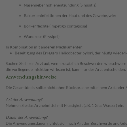
Nasennebenhöhlenentzündung (Sinusitis)
Bakterieninfektionen der Haut und des Gewebe, wie:
Borkenflechte (Impetigo contagiosa)
Wundrose (Erysipel)
In Kombination mit anderen Medikamenten:
Beseitigung des Erregers Helicobacter pylori, der häufig wie
Suchen Sie Ihren Arzt auf, wenn zusätzlich Beschwerden wie schwere 
die vorliegende Infektion wirksam ist, kann nur der Arzt entscheiden.
Anwendungshinweise
Die Gesamtdosis sollte nicht ohne Rücksprache mit einem Arzt oder
Art der Anwendung?
Nehmen Sie das Arzneimittel mit Flüssigkeit (z.B. 1 Glas Wasser) ein.
Dauer der Anwendung?
Die Anwendungsdauer richtet sich nach Art der Beschwerde und/ode