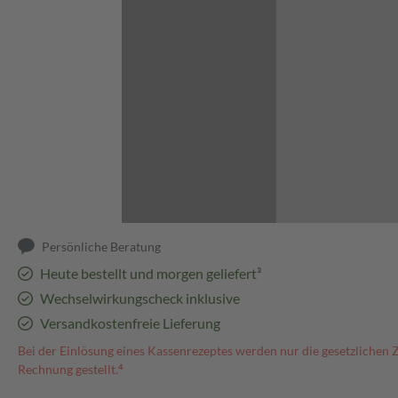
Abbildung kann abweichen
Persönliche Beratung
Heute bestellt und morgen geliefert³
Wechselwirkungscheck inklusive
Versandkostenfreie Lieferung
Bei der Einlösung eines Kassenrezeptes werden nur die gesetzlichen 
Rechnung gestellt.⁴