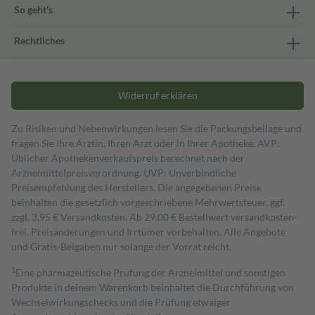
So geht's
Rechtliches
Widerruf erklären
Zu Risiken und Nebenwirkungen lesen Sie die Packungsbeilage und
fragen Sie Ihre Ärztin, Ihren Arzt oder in Ihrer Apotheke. AVP:
Üblicher Apothekenverkaufspreis berechnet nach der
Arzneimittelpreisverordnung. UVP: Unverbindliche
Preisempfehlung des Herstellers. Die angegebenen Preise
beinhalten die gesetzlich vorgeschriebene Mehrwertsteuer, ggf.
zzgl. 3,95 € Versandkosten. Ab 29,00 € Bestell­wert versand­kosten­
frei. Preisänderungen und Irrtümer vorbehalten. Alle Angebote
und Gratis-Beigaben nur solange der Vorrat reicht.
1
Eine pharmazeutische Prüfung der Arzneimittel und sonstigen
Produkte in deinem Warenkorb beinhaltet die Durchführung von
Wechselwirkungschecks und die Prüfung etwaiger