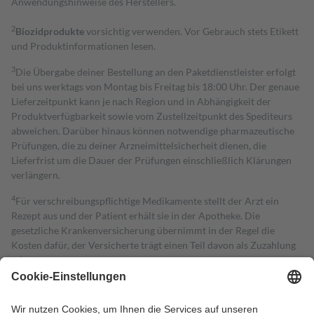
Anwendungshinweise des Herstellers.
2
Biozidprodukte
vorsichtig verwenden. Vor Gebrauch stets Etikett
und Produktinformationen lesen.
3
Die Übergabe deiner Bestellung an den Paketdienstleister erfolgt
bei uns werktags von Montag bis Freitag bis 18:00 Uhr. Der genaue
Lieferzeitpunkt kann je nach Region und in Abhängigkeit der
Produktverfügbarkeit sowie vom Zustellzeitpunkt des Spediteurs
abweichen. Darüber hinaus können notwendige pharmazeutische
Prüfungen, die zu deiner Arzneimittelsicherheit dienen, die
Lieferfrist um die Dauer der Prüfungen einschließlich Klärungen
verlängern.
4
Für verschreibungspflichtige Medikamente stellt der Arzt ein
Rezept aus und der Patient erhält sie in der Apotheke. Die
gesetzliche Krankenversicherung übernimmt in der Regel die
Kosten dafür, der Versicherte trägt einen Teil davon als Zuzahlung
mit.
Grundsätzlich leisten Mitglieder Zuzahlungen in Höhe von zehn
Prozent des Abgabepreises,
mindestens
jedoch
fünf Euro
und
höchstens zehn Euro.
Es sind jedoch nie mehr als die tatsächlichen