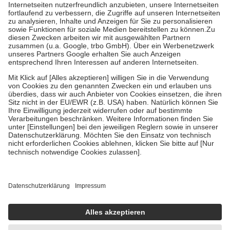
Kosten der Leistung zu entrichten.
Diese Regeln gelten grundsätzlich auch für Online-Apotheken.
Bei Heilmitteln und häuslicher Krankenpflege beträgt die
Zuzahlung zehn Prozent der Kosten sowie zehn Euro je
Verordnung.
Um das Engagement der Versicherten für ihre eigene Gesundheit zu
stärken und die besondere Stellung der Familie zu unterstützen,
fallen
keine Zuzahlungen
an bei:
• Kindern und Jugendlichen bis zum vollendeten 18. Lebensjahr
mit Ausnahme der Fahrkosten
• Untersuchungen zur Vorsorge und Früherkennung, die von der
GKV getragen werden
• empfohlenen Schutzimpfungen
• Harn- und Blutteststreifen
Wir nutzen Trusted Shops als unabhängigen Dienstleister für die
Einholung von Bewertungen. Trusted Shops hat Maßnahmen
getroffen, um sicherzustellen, dass es sich um echte Bewertungen
handelt. Mehr Informationen findest du hier:
https://help.etrusted.com/hc/de/articles/4419944605341
Einige Bilder und Inhalte wurden unter Zuhilfenahme künstlicher