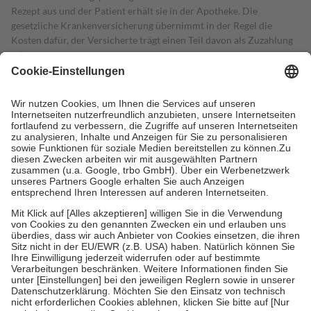
Rezept aus und der Patient erhält sie in der Apotheke. Die
gesetzliche Krankenversicherung übernimmt in der Regel die
Kosten dafür, der Versicherte trägt einen Teil davon als Zuzahlung
mit.
Grundsätzlich leisten Mitglieder Zuzahlungen in Höhe von zehn
Prozent des Abgabepreises,
mindestens
jedoch
fünf Euro
und
höchstens zehn Euro.
Es sind jedoch nie mehr als die tatsächlichen
Kosten der Leistung zu entrichten.
Diese Regeln gelten grundsätzlich auch für Online-Apotheken.
Bei Heilmitteln und häuslicher Krankenpflege beträgt die
Zuzahlung zehn Prozent der Kosten sowie zehn Euro je
Verordnung.
Um das Engagement der Versicherten für ihre eigene Gesundheit zu
stärken und die besondere Stellung der Familie zu unterstützen,
fallen
keine Zuzahlungen
an bei:
• Kindern und Jugendlichen bis zum vollendeten 18. Lebensjahr
mit Ausnahme der Fahrkosten
• Untersuchungen zur Vorsorge und Früherkennung, die von der
GKV getragen werden
• empfohlenen Schutzimpfungen
• Harn- und Blutteststreifen