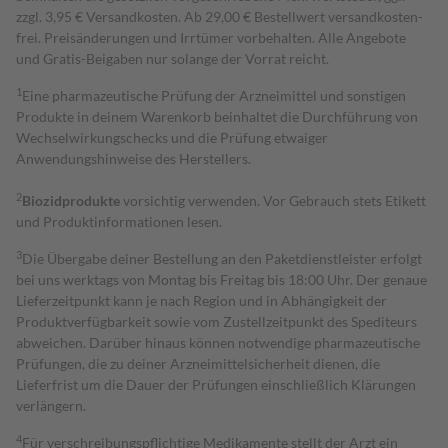
zzgl. 3,95 € Versandkosten. Ab 29,00 € Bestell­wert versand­kosten­
frei. Preisänderungen und Irrtümer vorbehalten. Alle Angebote
und Gratis-Beigaben nur solange der Vorrat reicht.
1
Eine pharmazeutische Prüfung der Arzneimittel und sonstigen
Produkte in deinem Warenkorb beinhaltet die Durchführung von
Wechselwirkungschecks und die Prüfung etwaiger
Anwendungshinweise des Herstellers.
2
Biozidprodukte
vorsichtig verwenden. Vor Gebrauch stets Etikett
und Produktinformationen lesen.
3
Die Übergabe deiner Bestellung an den Paketdienstleister erfolgt
bei uns werktags von Montag bis Freitag bis 18:00 Uhr. Der genaue
Lieferzeitpunkt kann je nach Region und in Abhängigkeit der
Produktverfügbarkeit sowie vom Zustellzeitpunkt des Spediteurs
abweichen. Darüber hinaus können notwendige pharmazeutische
Prüfungen, die zu deiner Arzneimittelsicherheit dienen, die
Lieferfrist um die Dauer der Prüfungen einschließlich Klärungen
verlängern.
4
Für verschreibungspflichtige Medikamente stellt der Arzt ein