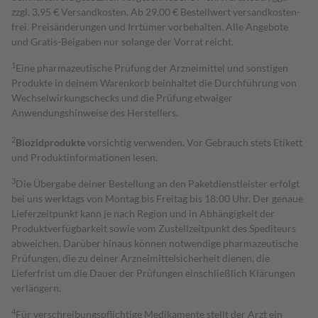
zzgl. 3,95 € Versandkosten. Ab 29,00 € Bestell­wert versand­kosten­
frei. Preisänderungen und Irrtümer vorbehalten. Alle Angebote
und Gratis-Beigaben nur solange der Vorrat reicht.
1
Eine pharmazeutische Prüfung der Arzneimittel und sonstigen
Produkte in deinem Warenkorb beinhaltet die Durchführung von
Wechselwirkungschecks und die Prüfung etwaiger
Anwendungshinweise des Herstellers.
2
Biozidprodukte
vorsichtig verwenden. Vor Gebrauch stets Etikett
und Produktinformationen lesen.
3
Die Übergabe deiner Bestellung an den Paketdienstleister erfolgt
bei uns werktags von Montag bis Freitag bis 18:00 Uhr. Der genaue
Lieferzeitpunkt kann je nach Region und in Abhängigkeit der
Produktverfügbarkeit sowie vom Zustellzeitpunkt des Spediteurs
abweichen. Darüber hinaus können notwendige pharmazeutische
Prüfungen, die zu deiner Arzneimittelsicherheit dienen, die
Lieferfrist um die Dauer der Prüfungen einschließlich Klärungen
verlängern.
4
Für verschreibungspflichtige Medikamente stellt der Arzt ein