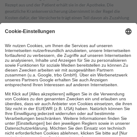
Rezept aus und der Patient erhält sie in der Apotheke. Die
gesetzliche Krankenversicherung übernimmt in der Regel die
Kosten dafür, der Versicherte trägt einen Teil davon als Zuzahlung
mit.
Grundsätzlich leisten Mitglieder Zuzahlungen in Höhe von zehn
Prozent des Abgabepreises,
mindestens
jedoch
fünf Euro
und
höchstens zehn Euro.
Es sind jedoch nie mehr als die tatsächlichen
Kosten der Leistung zu entrichten.
Diese Regeln gelten grundsätzlich auch für Online-Apotheken.
Bei Heilmitteln und häuslicher Krankenpflege beträgt die
Zuzahlung zehn Prozent der Kosten sowie zehn Euro je
Verordnung.
Um das Engagement der Versicherten für ihre eigene Gesundheit zu
stärken und die besondere Stellung der Familie zu unterstützen,
fallen
keine Zuzahlungen
an bei:
• Kindern und Jugendlichen bis zum vollendeten 18. Lebensjahr
mit Ausnahme der Fahrkosten
• Untersuchungen zur Vorsorge und Früherkennung, die von der
GKV getragen werden
• empfohlenen Schutzimpfungen
• Harn- und Blutteststreifen