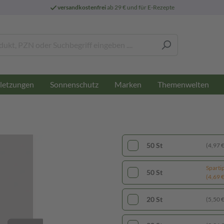
versandkostenfrei
ab 29 € und für E-Rezepte
letzungen
Sonnenschutz
Marken
Themenwelten
50 St
(4,97 € 
Sparti
50 St
(4,69 € 
20 St
(5,50 € 