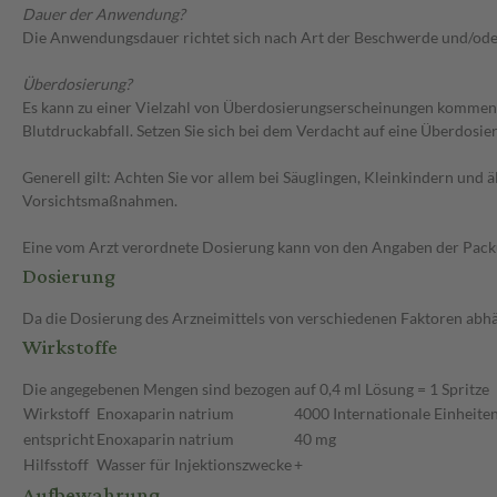
Dauer der Anwendung?
Die Anwendungsdauer richtet sich nach Art der Beschwerde und/ode
Überdosierung?
Es kann zu einer Vielzahl von Überdosierungserscheinungen kommen
Blutdruckabfall. Setzen Sie sich bei dem Verdacht auf eine Überdosi
Generell gilt: Achten Sie vor allem bei Säuglingen, Kleinkindern un
Vorsichtsmaßnahmen.
Eine vom Arzt verordnete Dosierung kann von den Angaben der Packun
Dosierung
Da die Dosierung des Arzneimittels von verschiedenen Faktoren abhäng
Wirkstoffe
Die angegebenen Mengen sind bezogen auf 0,4 ml Lösung = 1 Spritze
Wirkstoff
Enoxaparin natrium
4000 Internationale Einheiten
entspricht
Enoxaparin natrium
40 mg
Hilfsstoff
Wasser für Injektionszwecke
+
Aufbewahrung