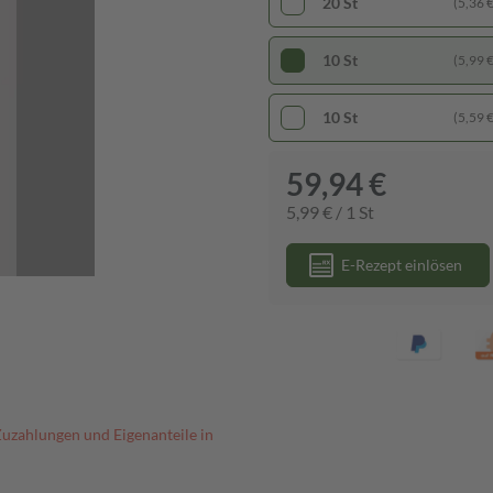
20 St
(5,36 € 
10 St
(5,99 € 
10 St
(5,59 € 
59,94 €
5,99 € / 1 St
E-Rezept einlösen
Zuzahlungen und Eigenanteile in