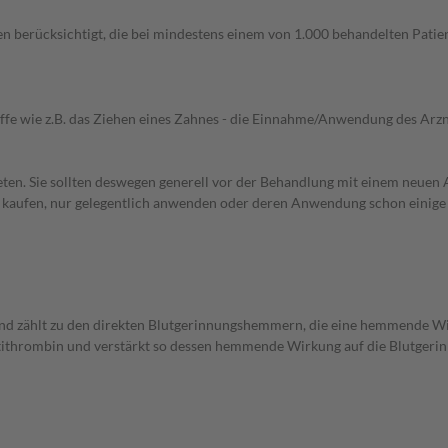
n berücksichtigt, die bei mindestens einem von 1.000 behandelten Patien
iffe wie z.B. das Ziehen eines Zahnes - die Einnahme/Anwendung des Arznei
en. Sie sollten deswegen generell vor der Behandlung mit einem neuen A
st kaufen, nur gelegentlich anwenden oder deren Anwendung schon einige 
nd zählt zu den direkten Blutgerinnungshemmern, die eine hemmende W
Antithrombin und verstärkt so dessen hemmende Wirkung auf die Blutger