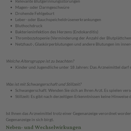
Relevante Blutgerinnungsstörungen
Magen- oder Darmgeschwüre
Drohende Fehlgeburt
Leber- oder Bauchspeicheldrüsenerkrankungen
Bluthochdruck
Bakterieninfektion des Herzens (Endokarditis)
Thrombozytopenie (Verminderung der Anzahl der Blutplättchen
Netzhaut-, Glaskörperblutungen und andere Blutungen im inne
Welche Altersgruppe ist zu beachten?
Kinder und Jugendliche unter 18 Jahren: Das Arzneimittel darf
Was ist mit Schwangerschaft und Stillzeit?
Schwangerschaft: Wenden Sie sich an Ihren Arzt. Es spielen ve
Stillzeit: Es gibt nach derzeitigen Erkenntnissen keine Hinweise
Ist Ihnen das Arzneimittel trotz einer Gegenanzeige verordnet worden
Gegenanzeige in sich birgt.
Neben- und Wechselwirkungen