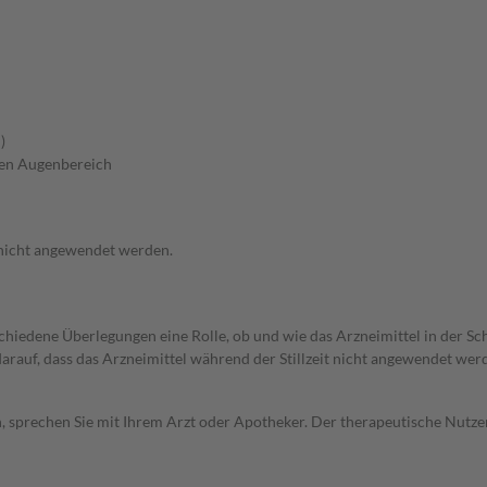
)
ren Augenbereich
 nicht angewendet werden.
rschiedene Überlegungen eine Rolle, ob und wie das Arzneimittel in der
 darauf, dass das Arzneimittel während der Stillzeit nicht angewendet wer
, sprechen Sie mit Ihrem Arzt oder Apotheker. Der therapeutische Nutzen