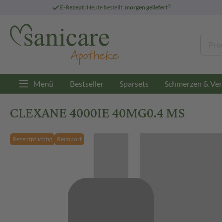
3
E-Rezept:
Heute bestellt,
morgen geliefert
Menü
Bestseller
Sparsets
Schmerzen & Ver
CLEXANE 4000IE 40MG0.4 MS
Rezeptpflichtig
Reimport