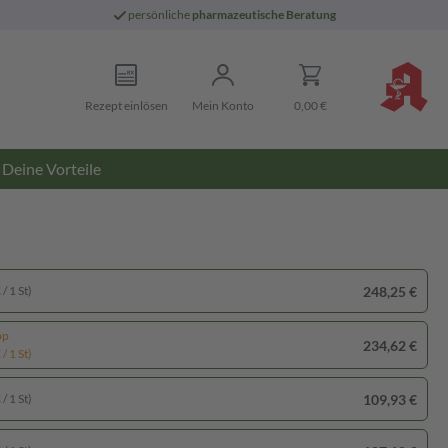
persönliche
pharmazeutische Beratung
Rezept einlösen
Mein Konto
0,00 €
Deine Vorteile
248,25 €
/ 1 St)
pp
234,62 €
/ 1 St)
109,93 €
/ 1 St)