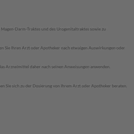
 Magen-Darm-Traktes und des Urogenitaltraktes sowie zu
ragen Sie Ihren Arzt oder Apotheker nach etwaigen Auswirkungen oder
e das Arzneimittel daher nach seinen Anweisungen anwenden.
sen Sie sich zu der Dosierung von Ihrem Arzt oder Apotheker beraten.