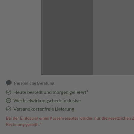
Abbildung kann abweichen
Persönliche Beratung
Heute bestellt und morgen geliefert³
Wechselwirkungscheck inklusive
Versandkostenfreie Lieferung
Bei der Einlösung eines Kassenrezeptes werden nur die gesetzlichen 
Rechnung gestellt.⁴