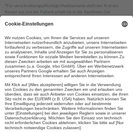
4
Für verschreibungspflichtige Medikamente stellt der Arzt ein
Rezept aus und der Patient erhält sie in der Apotheke. Die
gesetzliche Krankenversicherung übernimmt in der Regel die
Kosten dafür, der Versicherte trägt einen Teil davon als Zuzahlung
mit.
Grundsätzlich leisten Mitglieder Zuzahlungen in Höhe von zehn
Prozent des Abgabepreises,
mindestens
jedoch
fünf Euro
und
höchstens zehn Euro.
Es sind jedoch nie mehr als die tatsächlichen
Kosten der Leistung zu entrichten.
Diese Regeln gelten grundsätzlich auch für Online-Apotheken.
Bei Heilmitteln und häuslicher Krankenpflege beträgt die
Zuzahlung zehn Prozent der Kosten sowie zehn Euro je
Verordnung.
Um das Engagement der Versicherten für ihre eigene Gesundheit zu
stärken und die besondere Stellung der Familie zu unterstützen,
fallen
keine Zuzahlungen
an bei:
• Kindern und Jugendlichen bis zum vollendeten 18. Lebensjahr
mit Ausnahme der Fahrkosten
• Untersuchungen zur Vorsorge und Früherkennung, die von der
GKV getragen werden
• empfohlenen Schutzimpfungen