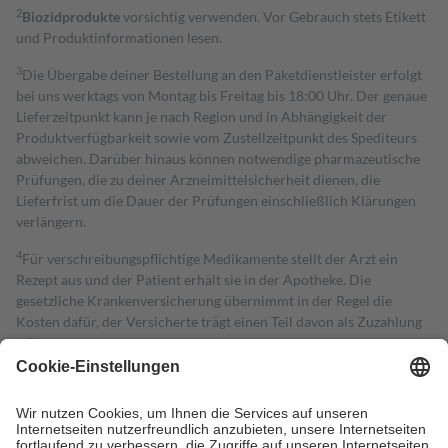
2
Biozidprodukte
vorsichtig verwenden. Vor Gebrauch stets Etikett
und Produktinformationen lesen.
3
Die Übergabe deiner Bestellung an den Paketdienstleister erfolgt
bei uns werktags von Montag bis Freitag bis 18:00 Uhr. Der genaue
Lieferzeitpunkt kann je nach Region und in Abhängigkeit der
Produktverfügbarkeit sowie vom Zustellzeitpunkt des Spediteurs
abweichen. Darüber hinaus können notwendige pharmazeutische
Prüfungen, die zu deiner Arzneimittelsicherheit dienen, die
Lieferfrist um die Dauer der Prüfungen einschließlich Klärungen
verlängern.
4
Für verschreibungspflichtige Medikamente stellt der Arzt ein
Rezept aus und der Patient erhält sie in der Apotheke. Die
gesetzliche Krankenversicherung übernimmt in der Regel die
Kosten dafür, der Versicherte trägt einen Teil davon als Zuzahlung
mit.
Grundsätzlich leisten Mitglieder Zuzahlungen in Höhe von zehn
Prozent des Abgabepreises,
mindestens
jedoch
fünf Euro
und
höchstens zehn Euro.
Es sind jedoch nie mehr als die tatsächlichen
Kosten der Leistung zu entrichten.
Diese Regeln gelten grundsätzlich auch für Online-Apotheken.