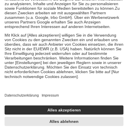
Bei Heilmitteln und häuslicher Krankenpflege beträgt die
Zuzahlung zehn Prozent der Kosten sowie zehn Euro je
Verordnung.
Um das Engagement der Versicherten für ihre eigene Gesundheit zu
stärken und die besondere Stellung der Familie zu unterstützen,
fallen
keine Zuzahlungen
an bei:
• Kindern und Jugendlichen bis zum vollendeten 18. Lebensjahr
mit Ausnahme der Fahrkosten
• Untersuchungen zur Vorsorge und Früherkennung, die von der
GKV getragen werden
• empfohlenen Schutzimpfungen
• Harn- und Blutteststreifen
Wir nutzen Trusted Shops als unabhängigen Dienstleister für die
Einholung von Bewertungen. Trusted Shops hat Maßnahmen
getroffen, um sicherzustellen, dass es sich um echte Bewertungen
handelt. Mehr Informationen findest du hier:
https://help.etrusted.com/hc/de/articles/4419944605341
Einige Bilder und Inhalte wurden unter Zuhilfenahme künstlicher
Intelligenz erstellt.