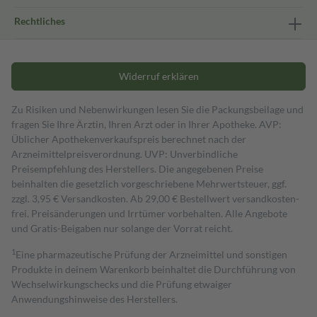
Rechtliches
Widerruf erklären
Zu Risiken und Nebenwirkungen lesen Sie die Packungsbeilage und
fragen Sie Ihre Ärztin, Ihren Arzt oder in Ihrer Apotheke. AVP:
Üblicher Apothekenverkaufspreis berechnet nach der
Arzneimittelpreisverordnung. UVP: Unverbindliche
Preisempfehlung des Herstellers. Die angegebenen Preise
beinhalten die gesetzlich vorgeschriebene Mehrwertsteuer, ggf.
zzgl. 3,95 € Versandkosten. Ab 29,00 € Bestell­wert versand­kosten­
frei. Preisänderungen und Irrtümer vorbehalten. Alle Angebote
und Gratis-Beigaben nur solange der Vorrat reicht.
1
Eine pharmazeutische Prüfung der Arzneimittel und sonstigen
Produkte in deinem Warenkorb beinhaltet die Durchführung von
Wechselwirkungschecks und die Prüfung etwaiger
Anwendungshinweise des Herstellers.