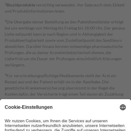
2
Biozidprodukte
vorsichtig verwenden. Vor Gebrauch stets Etikett
und Produktinformationen lesen.
3
Die Übergabe deiner Bestellung an den Paketdienstleister erfolgt
bei uns werktags von Montag bis Freitag bis 18:00 Uhr. Der genaue
Lieferzeitpunkt kann je nach Region und in Abhängigkeit der
Produktverfügbarkeit sowie vom Zustellzeitpunkt des Spediteurs
abweichen. Darüber hinaus können notwendige pharmazeutische
Prüfungen, die zu deiner Arzneimittelsicherheit dienen, die
Lieferfrist um die Dauer der Prüfungen einschließlich Klärungen
verlängern.
4
Für verschreibungspflichtige Medikamente stellt der Arzt ein
Rezept aus und der Patient erhält sie in der Apotheke. Die
gesetzliche Krankenversicherung übernimmt in der Regel die
Kosten dafür, der Versicherte trägt einen Teil davon als Zuzahlung
mit.
Grundsätzlich leisten Mitglieder Zuzahlungen in Höhe von zehn
Prozent des Abgabepreises,
mindestens
jedoch
fünf Euro
und
höchstens zehn Euro.
Es sind jedoch nie mehr als die tatsächlichen
Kosten der Leistung zu entrichten.
Diese Regeln gelten grundsätzlich auch für Online-Apotheken.