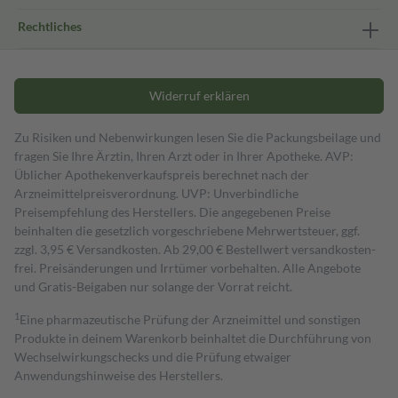
Rechtliches
Widerruf erklären
Zu Risiken und Nebenwirkungen lesen Sie die Packungsbeilage und
fragen Sie Ihre Ärztin, Ihren Arzt oder in Ihrer Apotheke. AVP:
Üblicher Apothekenverkaufspreis berechnet nach der
Arzneimittelpreisverordnung. UVP: Unverbindliche
Preisempfehlung des Herstellers. Die angegebenen Preise
beinhalten die gesetzlich vorgeschriebene Mehrwertsteuer, ggf.
zzgl. 3,95 € Versandkosten. Ab 29,00 € Bestell­wert versand­kosten­
frei. Preisänderungen und Irrtümer vorbehalten. Alle Angebote
und Gratis-Beigaben nur solange der Vorrat reicht.
1
Eine pharmazeutische Prüfung der Arzneimittel und sonstigen
Produkte in deinem Warenkorb beinhaltet die Durchführung von
Wechselwirkungschecks und die Prüfung etwaiger
Anwendungshinweise des Herstellers.