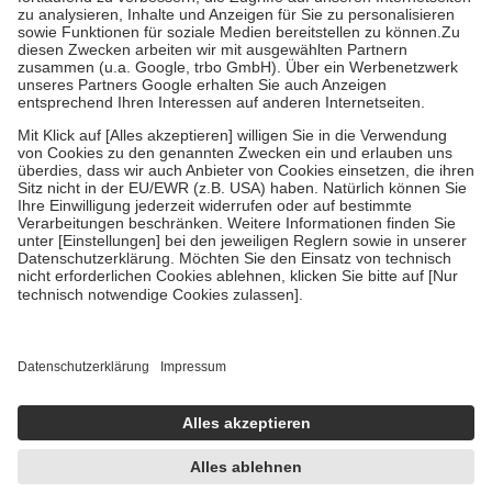
Bei Heilmitteln und häuslicher Krankenpflege beträgt die
Zuzahlung zehn Prozent der Kosten sowie zehn Euro je
Verordnung.
Um das Engagement der Versicherten für ihre eigene Gesundheit zu
stärken und die besondere Stellung der Familie zu unterstützen,
fallen
keine Zuzahlungen
an bei:
• Kindern und Jugendlichen bis zum vollendeten 18. Lebensjahr
mit Ausnahme der Fahrkosten
• Untersuchungen zur Vorsorge und Früherkennung, die von der
GKV getragen werden
• empfohlenen Schutzimpfungen
• Harn- und Blutteststreifen
Wir nutzen Trusted Shops als unabhängigen Dienstleister für die
Einholung von Bewertungen. Trusted Shops hat Maßnahmen
getroffen, um sicherzustellen, dass es sich um echte Bewertungen
handelt. Mehr Informationen findest du hier:
https://help.etrusted.com/hc/de/articles/4419944605341
Einige Bilder und Inhalte wurden unter Zuhilfenahme künstlicher
Intelligenz erstellt.