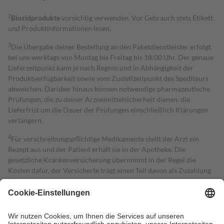
2
Biozidprodukte
vorsichtig verwenden. Vor Gebrauch stets Etikett
und Produktinformationen lesen.
3
Die Übergabe deiner Bestellung an den Paketdienstleister erfolgt
bei uns werktags von Montag bis Freitag bis 18:00 Uhr. Der genaue
Lieferzeitpunkt kann je nach Region und in Abhängigkeit der
Produktverfügbarkeit sowie vom Zustellzeitpunkt des Spediteurs
abweichen. Darüber hinaus können notwendige pharmazeutische
Prüfungen, die zu deiner Arzneimittelsicherheit dienen, die
Lieferfrist um die Dauer der Prüfungen einschließlich Klärungen
verlängern.
4
Für verschreibungspflichtige Medikamente stellt der Arzt ein
Rezept aus und der Patient erhält sie in der Apotheke. Die
gesetzliche Krankenversicherung übernimmt in der Regel die
Kosten dafür, der Versicherte trägt einen Teil davon als Zuzahlung
mit.
Grundsätzlich leisten Mitglieder Zuzahlungen in Höhe von zehn
Prozent des Abgabepreises,
mindestens
jedoch
fünf Euro
und
höchstens zehn Euro.
Es sind jedoch nie mehr als die tatsächlichen
Kosten der Leistung zu entrichten.