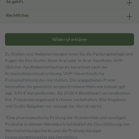
So geht's
Rechtliches
Widerruf erklären
Zu Risiken und Nebenwirkungen lesen Sie die Packungsbeilage und
fragen Sie Ihre Ärztin, Ihren Arzt oder in Ihrer Apotheke. AVP:
Üblicher Apothekenverkaufspreis berechnet nach der
Arzneimittelpreisverordnung. UVP: Unverbindliche
Preisempfehlung des Herstellers. Die angegebenen Preise
beinhalten die gesetzlich vorgeschriebene Mehrwertsteuer, ggf.
zzgl. 3,95 € Versandkosten. Ab 29,00 € Bestell­wert versand­kosten­
frei. Preisänderungen und Irrtümer vorbehalten. Alle Angebote
und Gratis-Beigaben nur solange der Vorrat reicht.
1
Eine pharmazeutische Prüfung der Arzneimittel und sonstigen
Produkte in deinem Warenkorb beinhaltet die Durchführung von
Wechselwirkungschecks und die Prüfung etwaiger
Anwendungshinweise des Herstellers.