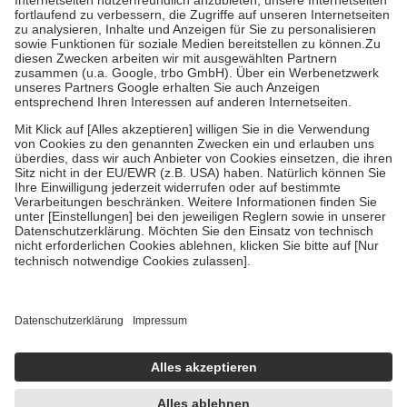
Diese Regeln gelten grundsätzlich auch für Online-Apotheken.
Bei Heilmitteln und häuslicher Krankenpflege beträgt die
Zuzahlung zehn Prozent der Kosten sowie zehn Euro je
Verordnung.
Um das Engagement der Versicherten für ihre eigene Gesundheit zu
stärken und die besondere Stellung der Familie zu unterstützen,
fallen
keine Zuzahlungen
an bei:
• Kindern und Jugendlichen bis zum vollendeten 18. Lebensjahr
mit Ausnahme der Fahrkosten
• Untersuchungen zur Vorsorge und Früherkennung, die von der
GKV getragen werden
• empfohlenen Schutzimpfungen
• Harn- und Blutteststreifen
Wir nutzen Trusted Shops als unabhängigen Dienstleister für die
Einholung von Bewertungen. Trusted Shops hat Maßnahmen
getroffen, um sicherzustellen, dass es sich um echte Bewertungen
handelt. Mehr Informationen findest du hier:
https://help.etrusted.com/hc/de/articles/4419944605341
Einige Bilder und Inhalte wurden unter Zuhilfenahme künstlicher