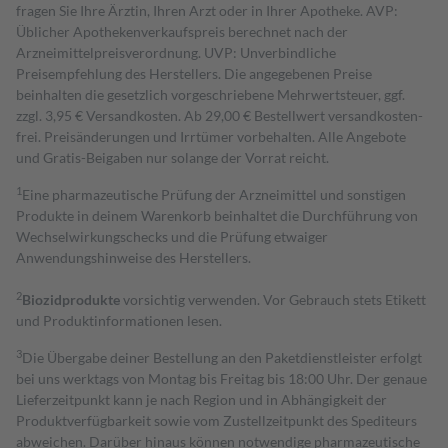
fragen Sie Ihre Ärztin, Ihren Arzt oder in Ihrer Apotheke. AVP:
Üblicher Apothekenverkaufspreis berechnet nach der
Arzneimittelpreisverordnung. UVP: Unverbindliche
Preisempfehlung des Herstellers. Die angegebenen Preise
beinhalten die gesetzlich vorgeschriebene Mehrwertsteuer, ggf.
zzgl. 3,95 € Versandkosten. Ab 29,00 € Bestell­wert versand­kosten­
frei. Preisänderungen und Irrtümer vorbehalten. Alle Angebote
und Gratis-Beigaben nur solange der Vorrat reicht.
1
Eine pharmazeutische Prüfung der Arzneimittel und sonstigen
Produkte in deinem Warenkorb beinhaltet die Durchführung von
Wechselwirkungschecks und die Prüfung etwaiger
Anwendungshinweise des Herstellers.
2
Biozidprodukte
vorsichtig verwenden. Vor Gebrauch stets Etikett
und Produktinformationen lesen.
3
Die Übergabe deiner Bestellung an den Paketdienstleister erfolgt
bei uns werktags von Montag bis Freitag bis 18:00 Uhr. Der genaue
Lieferzeitpunkt kann je nach Region und in Abhängigkeit der
Produktverfügbarkeit sowie vom Zustellzeitpunkt des Spediteurs
abweichen. Darüber hinaus können notwendige pharmazeutische