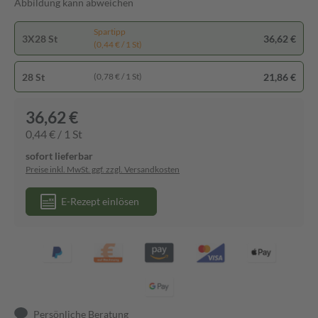
Abbildung kann abweichen
Spartipp
3X28 St
36,62 €
(0,44 € / 1 St)
28 St
21,86 €
(0,78 € / 1 St)
36,62 €
0,44 € / 1 St
sofort lieferbar
Preise inkl. MwSt. ggf. zzgl. Versandkosten
E-Rezept einlösen
Persönliche Beratung