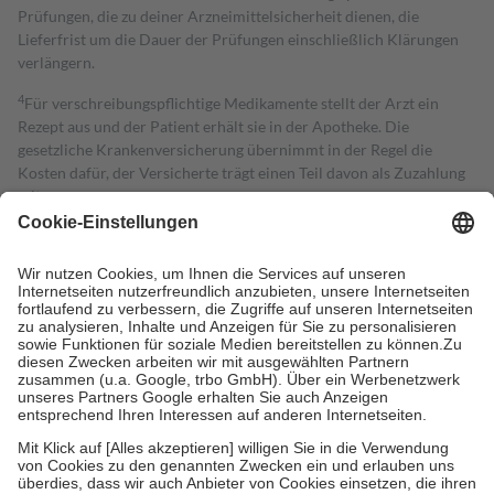
Prüfungen, die zu deiner Arzneimittelsicherheit dienen, die
Lieferfrist um die Dauer der Prüfungen einschließlich Klärungen
verlängern.
4
Für verschreibungspflichtige Medikamente stellt der Arzt ein
Rezept aus und der Patient erhält sie in der Apotheke. Die
gesetzliche Krankenversicherung übernimmt in der Regel die
Kosten dafür, der Versicherte trägt einen Teil davon als Zuzahlung
mit.
Grundsätzlich leisten Mitglieder Zuzahlungen in Höhe von zehn
Prozent des Abgabepreises,
mindestens
jedoch
fünf Euro
und
höchstens zehn Euro.
Es sind jedoch nie mehr als die tatsächlichen
Kosten der Leistung zu entrichten.
Diese Regeln gelten grundsätzlich auch für Online-Apotheken.
Bei Heilmitteln und häuslicher Krankenpflege beträgt die
Zuzahlung zehn Prozent der Kosten sowie zehn Euro je
Verordnung.
Um das Engagement der Versicherten für ihre eigene Gesundheit zu
stärken und die besondere Stellung der Familie zu unterstützen,
fallen
keine Zuzahlungen
an bei:
• Kindern und Jugendlichen bis zum vollendeten 18. Lebensjahr