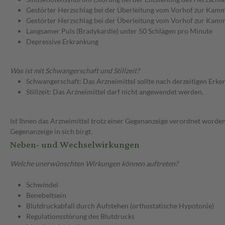
Gestörter Herzschlag bei der Überleitung vom Vorhof zur Kamm
Gestörter Herzschlag bei der Überleitung vom Vorhof zur Kamm
Langsamer Puls (Bradykardie) unter 50 Schlägen pro Minute
Depressive Erkrankung
Was ist mit Schwangerschaft und Stillzeit?
Schwangerschaft: Das Arzneimittel sollte nach derzeitigen Erk
Stillzeit: Das Arzneimittel darf nicht angewendet werden.
Ist Ihnen das Arzneimittel trotz einer Gegenanzeige verordnet worden
Gegenanzeige in sich birgt.
Neben- und Wechselwirkungen
Welche unerwünschten Wirkungen können auftreten?
Schwindel
Benebeltsein
Blutdruckabfall durch Aufstehen (orthostatische Hypotonie)
Regulationsstörung des Blutdrucks