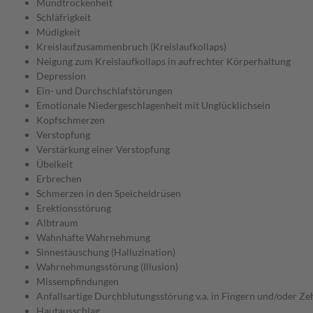
Mundtrockenheit
Schläfrigkeit
Müdigkeit
Kreislaufzusammenbruch (Kreislaufkollaps)
Neigung zum Kreislaufkollaps in aufrechter Körperhaltung
Depression
Ein- und Durchschlafstörungen
Emotionale Niedergeschlagenheit mit Unglücklichsein
Kopfschmerzen
Verstopfung
Verstärkung einer Verstopfung
Übelkeit
Erbrechen
Schmerzen in den Speicheldrüsen
Erektionsstörung
Albtraum
Wahnhafte Wahrnehmung
Sinnestäuschung (Halluzination)
Wahrnehmungsstörung (Illusion)
Missempfindungen
Anfallsartige Durchblutungsstörung v.a. in Fingern und/oder 
Hautausschlag