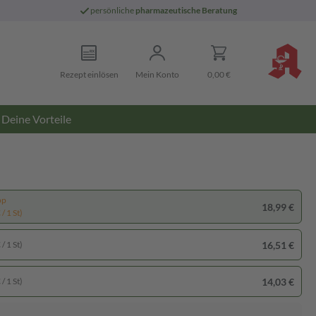
persönliche
pharmazeutische Beratung
Rezept einlösen
Mein Konto
0,00 €
Deine Vorteile
pp
18,99 €
/ 1 St)
16,51 €
/ 1 St)
14,03 €
/ 1 St)