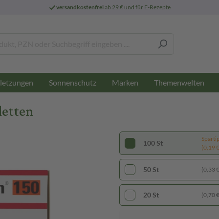
versandkostenfrei
ab 29 € und für E-Rezepte
letzungen
Sonnenschutz
Marken
Themenwelten
letten
Sparti
100 St
(0,19 € 
50 St
(0,33 € 
20 St
(0,70 € 