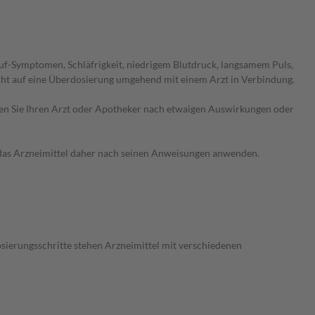
uf-Symptomen, Schläfrigkeit, niedrigem Blutdruck, langsamem Puls,
ht auf eine Überdosierung umgehend mit einem Arzt in Verbindung.
ragen Sie Ihren Arzt oder Apotheker nach etwaigen Auswirkungen oder
e das Arzneimittel daher nach seinen Anweisungen anwenden.
osierungsschritte stehen Arzneimittel mit verschiedenen