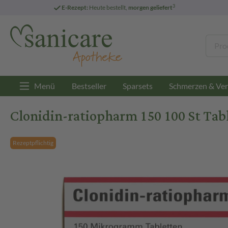
3
E-Rezept:
Heute bestellt,
morgen geliefert
Menü
Bestseller
Sparsets
Schmerzen & Ver
Clonidin-ratiopharm 150 100 St Tab
Rezeptpflichtig