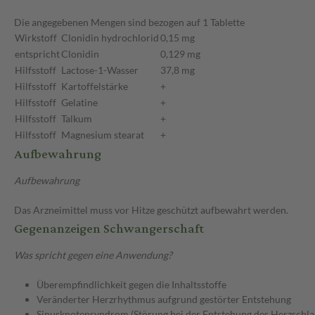
Die angegebenen Mengen sind bezogen auf 1 Tablette
Wirkstoff
Clonidin hydrochlorid
0,15 mg
entspricht
Clonidin
0,129 mg
Hilfsstoff
Lactose-1-Wasser
37,8 mg
Hilfsstoff
Kartoffelstärke
+
Hilfsstoff
Gelatine
+
Hilfsstoff
Talkum
+
Hilfsstoff
Magnesium stearat
+
Aufbewahrung
Aufbewahrung
Das Arzneimittel muss vor Hitze geschützt aufbewahrt werden.
Gegenanzeigen Schwangerschaft
Was spricht gegen eine Anwendung?
Überempfindlichkeit gegen die Inhaltsstoffe
Veränderter Herzrhythmus aufgrund gestörter Entstehung
Sinusknotensyndrom (Störung bei der Entstehung des Herzschla