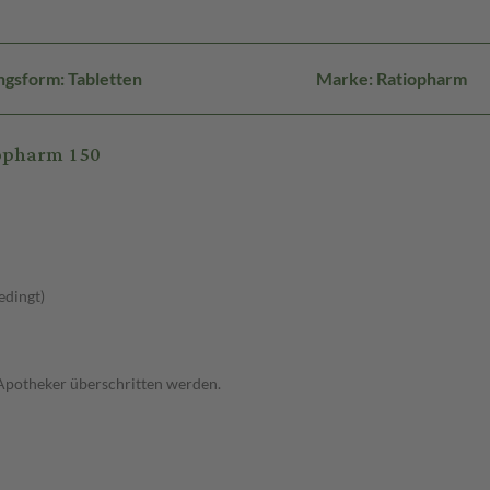
gsform: Tabletten
Marke: Ratiopharm
iopharm 150
edingt)
 Apotheker überschritten werden.