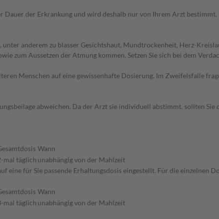
r Dauer der Erkrankung und wird deshalb nur von Ihrem Arzt bestimmt.
 unter anderem zu blasser Gesichtshaut, Mundtrockenheit, Herz-Kreisla
wie zum Aussetzen der Atmung kommen. Setzen Sie sich bei dem Verdac
d älteren Menschen auf eine gewissenhafte Dosierung. Im Zweifelsfalle f
gsbeilage abweichen. Da der Arzt sie individuell abstimmt, sollten Si
Gesamtdosis
Wann
2-mal täglich
unabhängig von der Mahlzeit
f eine für Sie passende Erhaltungsdosis eingestellt. Für die einzelnen D
Gesamtdosis
Wann
3-mal täglich
unabhängig von der Mahlzeit