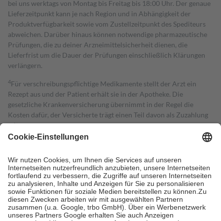
bei uns werktags von Montag bis Freitag bis 18:00 Uhr. Der genaue
Lieferzeitpunkt kann je nach Region und in Abhängigkeit der
Produktverfügbarkeit sowie vom Zustellzeitpunkt des Spediteurs
abweichen. Darüber hinaus können notwendige pharmazeutische
Prüfungen, die zu deiner Arzneimittelsicherheit dienen, die
Lieferfrist um die Dauer der Prüfungen einschließlich Klärungen
verlängern.
4
Für verschreibungspflichtige Medikamente stellt der Arzt ein
Rezept aus und der Patient erhält sie in der Apotheke. Die
gesetzliche Krankenversicherung übernimmt in der Regel die
Kosten dafür, der Versicherte trägt einen Teil davon als Zuzahlung
mit.
Grundsätzlich leisten Mitglieder Zuzahlungen in Höhe von zehn
Prozent des Abgabepreises,
mindestens
jedoch
fünf Euro
und
höchstens zehn Euro.
Es sind jedoch nie mehr als die tatsächlichen
Kosten der Leistung zu entrichten.
Diese Regeln gelten grundsätzlich auch für Online-Apotheken.
Bei Heilmitteln und häuslicher Krankenpflege beträgt die
Zuzahlung zehn Prozent der Kosten sowie zehn Euro je
Verordnung.
Um das Engagement der Versicherten für ihre eigene Gesundheit zu