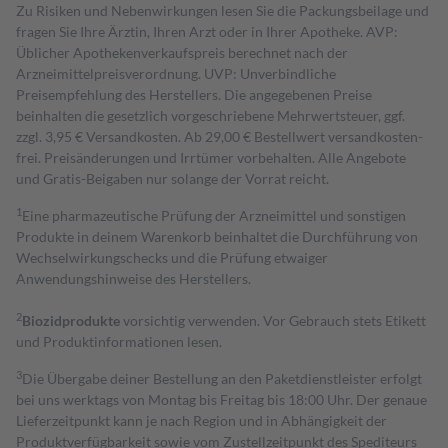
Zu Risiken und Nebenwirkungen lesen Sie die Packungsbeilage und
fragen Sie Ihre Ärztin, Ihren Arzt oder in Ihrer Apotheke. AVP:
Üblicher Apothekenverkaufspreis berechnet nach der
Arzneimittelpreisverordnung. UVP: Unverbindliche
Preisempfehlung des Herstellers. Die angegebenen Preise
beinhalten die gesetzlich vorgeschriebene Mehrwertsteuer, ggf.
zzgl. 3,95 € Versandkosten. Ab 29,00 € Bestell­wert versand­kosten­
frei. Preisänderungen und Irrtümer vorbehalten. Alle Angebote
und Gratis-Beigaben nur solange der Vorrat reicht.
1
Eine pharmazeutische Prüfung der Arzneimittel und sonstigen
Produkte in deinem Warenkorb beinhaltet die Durchführung von
Wechselwirkungschecks und die Prüfung etwaiger
Anwendungshinweise des Herstellers.
2
Biozidprodukte
vorsichtig verwenden. Vor Gebrauch stets Etikett
und Produktinformationen lesen.
3
Die Übergabe deiner Bestellung an den Paketdienstleister erfolgt
bei uns werktags von Montag bis Freitag bis 18:00 Uhr. Der genaue
Lieferzeitpunkt kann je nach Region und in Abhängigkeit der
Produktverfügbarkeit sowie vom Zustellzeitpunkt des Spediteurs