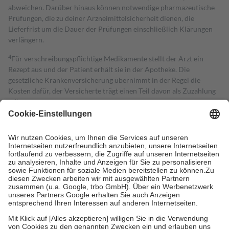
abweichen. Darüber hinaus können notwendige pharmazeutische
Prüfungen, die zu deiner Arzneimittelsicherheit dienen, die
Lieferfrist um die Dauer der Prüfungen einschließlich Klärungen
verlängern.
4
Für verschreibungspflichtige Medikamente stellt der Arzt ein
Rezept aus und der Patient erhält sie in der Apotheke. Die
gesetzliche Krankenversicherung übernimmt in der Regel die
Kosten dafür, der Versicherte trägt einen Teil davon als Zuzahlung
mit.
Grundsätzlich leisten Mitglieder Zuzahlungen in Höhe von zehn
Prozent des Abgabepreises,
mindestens
jedoch
fünf Euro
und
höchstens zehn Euro.
Es sind jedoch nie mehr als die tatsächlichen
Kosten der Leistung zu entrichten.
Diese Regeln gelten grundsätzlich auch für Online-Apotheken.
Bei Heilmitteln und häuslicher Krankenpflege beträgt die
Zuzahlung zehn Prozent der Kosten sowie zehn Euro je
Verordnung.
Um das Engagement der Versicherten für ihre eigene Gesundheit zu
stärken und die besondere Stellung der Familie zu unterstützen,
fallen
keine Zuzahlungen
an bei: