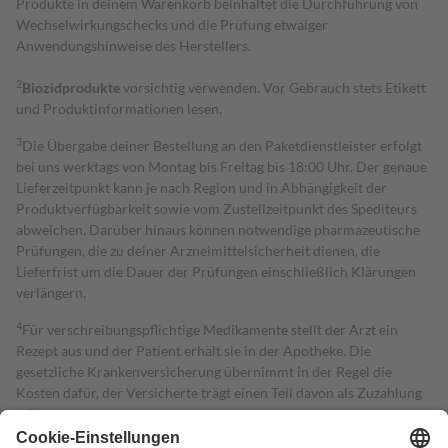
Produkte in deinem Warenkorb beinhaltet die Durchführung von
Wechselwirkungschecks und die Prüfung etwaiger
Anwendungshinweise des Herstellers.
2
Biozidprodukte
vorsichtig verwenden. Vor Gebrauch stets Etikett
und Produktinformationen lesen.
3
Die Übergabe deiner Bestellung an den Paketdienstleister erfolgt
bei uns werktags von Montag bis Freitag bis 18:00 Uhr. Der genaue
Lieferzeitpunkt kann je nach Region und in Abhängigkeit der
Produktverfügbarkeit sowie vom Zustellzeitpunkt des Spediteurs
abweichen. Darüber hinaus können notwendige pharmazeutische
Prüfungen, die zu deiner Arzneimittelsicherheit dienen, die
Lieferfrist um die Dauer der Prüfungen einschließlich Klärungen
verlängern.
4
Für verschreibungspflichtige Medikamente stellt der Arzt ein
Rezept aus und der Patient erhält sie in der Apotheke. Die
gesetzliche Krankenversicherung übernimmt in der Regel die
Kosten dafür, der Versicherte trägt einen Teil davon als Zuzahlung
mit.
Grundsätzlich leisten Mitglieder Zuzahlungen in Höhe von zehn