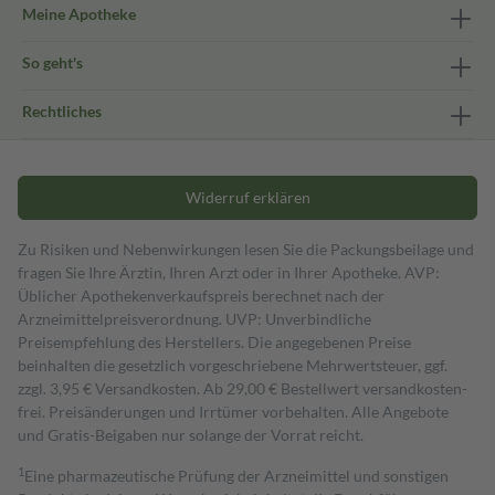
Meine Apotheke
So geht's
Rechtliches
Widerruf erklären
Zu Risiken und Nebenwirkungen lesen Sie die Packungsbeilage und
fragen Sie Ihre Ärztin, Ihren Arzt oder in Ihrer Apotheke. AVP:
Üblicher Apothekenverkaufspreis berechnet nach der
Arzneimittelpreisverordnung. UVP: Unverbindliche
Preisempfehlung des Herstellers. Die angegebenen Preise
beinhalten die gesetzlich vorgeschriebene Mehrwertsteuer, ggf.
zzgl. 3,95 € Versandkosten. Ab 29,00 € Bestell­wert versand­kosten­
frei. Preisänderungen und Irrtümer vorbehalten. Alle Angebote
und Gratis-Beigaben nur solange der Vorrat reicht.
1
Eine pharmazeutische Prüfung der Arzneimittel und sonstigen