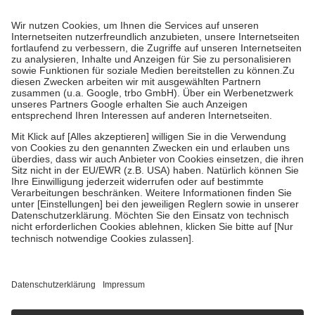
Prozent des Abgabepreises,
mindestens
jedoch
fünf Euro
und
höchstens zehn Euro.
Es sind jedoch nie mehr als die tatsächlichen
Kosten der Leistung zu entrichten.
Diese Regeln gelten grundsätzlich auch für Online-Apotheken.
Bei Heilmitteln und häuslicher Krankenpflege beträgt die
Zuzahlung zehn Prozent der Kosten sowie zehn Euro je
Verordnung.
Um das Engagement der Versicherten für ihre eigene Gesundheit zu
stärken und die besondere Stellung der Familie zu unterstützen,
fallen
keine Zuzahlungen
an bei:
• Kindern und Jugendlichen bis zum vollendeten 18. Lebensjahr
mit Ausnahme der Fahrkosten
• Untersuchungen zur Vorsorge und Früherkennung, die von der
GKV getragen werden
• empfohlenen Schutzimpfungen
• Harn- und Blutteststreifen
Wir nutzen Trusted Shops als unabhängigen Dienstleister für die
Einholung von Bewertungen. Trusted Shops hat Maßnahmen
getroffen, um sicherzustellen, dass es sich um echte Bewertungen
handelt. Mehr Informationen findest du hier:
https://help.etrusted.com/hc/de/articles/4419944605341