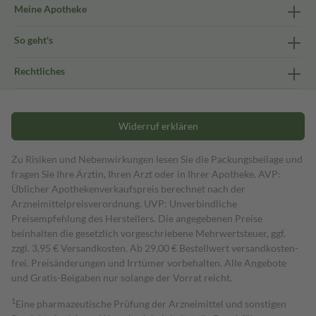
Meine Apotheke
So geht's
Rechtliches
Widerruf erklären
Zu Risiken und Nebenwirkungen lesen Sie die Packungsbeilage und
fragen Sie Ihre Ärztin, Ihren Arzt oder in Ihrer Apotheke. AVP:
Üblicher Apothekenverkaufspreis berechnet nach der
Arzneimittelpreisverordnung. UVP: Unverbindliche
Preisempfehlung des Herstellers. Die angegebenen Preise
beinhalten die gesetzlich vorgeschriebene Mehrwertsteuer, ggf.
zzgl. 3,95 € Versandkosten. Ab 29,00 € Bestell­wert versand­kosten­
frei. Preisänderungen und Irrtümer vorbehalten. Alle Angebote
und Gratis-Beigaben nur solange der Vorrat reicht.
1
Eine pharmazeutische Prüfung der Arzneimittel und sonstigen