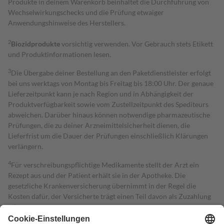
Produkte in deinem Warenkorb beinhaltet die Durchführung von
Wechselwirkungschecks und die Prüfung etwaiger
Anwendungshinweise des Herstellers.
2
Biozidprodukte
vorsichtig verwenden. Vor Gebrauch stets Etikett
und Produktinformationen lesen.
3
Die Übergabe deiner Bestellung an den Paketdienstleister erfolgt
bei uns werktags von Montag bis Freitag bis 18:00 Uhr. Der genaue
Lieferzeitpunkt kann je nach Region und in Abhängigkeit der
Produktverfügbarkeit sowie vom Zustellzeitpunkt des Spediteurs
abweichen. Darüber hinaus können notwendige pharmazeutische
Prüfungen, die zu deiner Arzneimittelsicherheit dienen, die
Lieferfrist um die Dauer der Prüfungen einschließlich Klärungen
verlängern.
4
Für verschreibungspflichtige Medikamente stellt der Arzt ein
Rezept aus und der Patient erhält sie in der Apotheke. Die
gesetzliche Krankenversicherung übernimmt in der Regel die
Kosten dafür, der Versicherte trägt einen Teil davon als Zuzahlung
mit.
Grundsätzlich leisten Mitglieder Zuzahlungen in Höhe von zehn