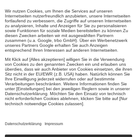
Prozent des Abgabepreises,
mindestens
jedoch
fünf Euro
und
höchstens zehn Euro.
Es sind jedoch nie mehr als die tatsächlichen
Kosten der Leistung zu entrichten.
Diese Regeln gelten grundsätzlich auch für Online-Apotheken.
Bei Heilmitteln und häuslicher Krankenpflege beträgt die
Zuzahlung zehn Prozent der Kosten sowie zehn Euro je
Verordnung.
Um das Engagement der Versicherten für ihre eigene Gesundheit zu
stärken und die besondere Stellung der Familie zu unterstützen,
fallen
keine Zuzahlungen
an bei:
• Kindern und Jugendlichen bis zum vollendeten 18. Lebensjahr
mit Ausnahme der Fahrkosten
• Untersuchungen zur Vorsorge und Früherkennung, die von der
GKV getragen werden
• empfohlenen Schutzimpfungen
• Harn- und Blutteststreifen
Wir nutzen Trusted Shops als unabhängigen Dienstleister für die
Einholung von Bewertungen. Trusted Shops hat Maßnahmen
getroffen, um sicherzustellen, dass es sich um echte Bewertungen
handelt. Mehr Informationen findest du hier:
https://help.etrusted.com/hc/de/articles/4419944605341