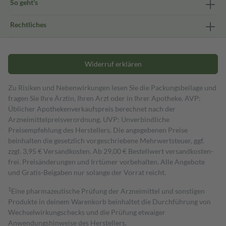
So geht's
Rechtliches
Widerruf erklären
Zu Risiken und Nebenwirkungen lesen Sie die Packungsbeilage und
fragen Sie Ihre Ärztin, Ihren Arzt oder in Ihrer Apotheke. AVP:
Üblicher Apothekenverkaufspreis berechnet nach der
Arzneimittelpreisverordnung. UVP: Unverbindliche
Preisempfehlung des Herstellers. Die angegebenen Preise
beinhalten die gesetzlich vorgeschriebene Mehrwertsteuer, ggf.
zzgl. 3,95 € Versandkosten. Ab 29,00 € Bestell­wert versand­kosten­
frei. Preisänderungen und Irrtümer vorbehalten. Alle Angebote
und Gratis-Beigaben nur solange der Vorrat reicht.
1
Eine pharmazeutische Prüfung der Arzneimittel und sonstigen
Produkte in deinem Warenkorb beinhaltet die Durchführung von
Wechselwirkungschecks und die Prüfung etwaiger
Anwendungshinweise des Herstellers.