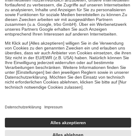
Diese Regeln gelten grundsätzlich auch für Online-Apotheken.
Bei Heilmitteln und häuslicher Krankenpflege beträgt die
Zuzahlung zehn Prozent der Kosten sowie zehn Euro je
Verordnung.
Um das Engagement der Versicherten für ihre eigene Gesundheit zu
stärken und die besondere Stellung der Familie zu unterstützen,
fallen
keine Zuzahlungen
an bei:
• Kindern und Jugendlichen bis zum vollendeten 18. Lebensjahr
mit Ausnahme der Fahrkosten
• Untersuchungen zur Vorsorge und Früherkennung, die von der
GKV getragen werden
• empfohlenen Schutzimpfungen
• Harn- und Blutteststreifen
Wir nutzen Trusted Shops als unabhängigen Dienstleister für die
Einholung von Bewertungen. Trusted Shops hat Maßnahmen
getroffen, um sicherzustellen, dass es sich um echte Bewertungen
handelt. Mehr Informationen findest du hier:
https://help.etrusted.com/hc/de/articles/4419944605341
Einige Bilder und Inhalte wurden unter Zuhilfenahme künstlicher