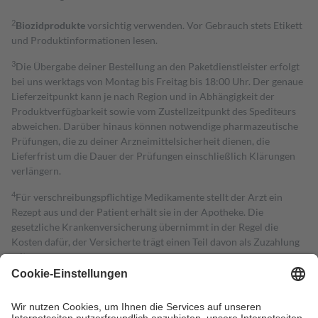
2
Biozidprodukte
vorsichtig verwenden. Vor Gebrauch stets Etikett
und Produktinformationen lesen.
3
Die Übergabe deiner Bestellung an den Paketdienstleister erfolgt
bei uns werktags von Montag bis Freitag bis 18:00 Uhr. Der genaue
Lieferzeitpunkt kann je nach Region und in Abhängigkeit der
Produktverfügbarkeit sowie vom Zustellzeitpunkt des Spediteurs
abweichen. Darüber hinaus können notwendige pharmazeutische
Prüfungen, die zu deiner Arzneimittelsicherheit dienen, die
Lieferfrist um die Dauer der Prüfungen einschließlich Klärungen
verlängern.
4
Für verschreibungspflichtige Medikamente stellt der Arzt ein
Rezept aus und der Patient erhält sie in der Apotheke. Die
gesetzliche Krankenversicherung übernimmt in der Regel die
Kosten dafür, der Versicherte trägt einen Teil davon als Zuzahlung
mit.
Grundsätzlich leisten Mitglieder Zuzahlungen in Höhe von zehn
Prozent des Abgabepreises,
mindestens
jedoch
fünf Euro
und
höchstens zehn Euro.
Es sind jedoch nie mehr als die tatsächlichen
Kosten der Leistung zu entrichten.