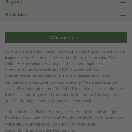
So geht's
Rechtliches
Widerruf erklären
Zu Risiken und Nebenwirkungen lesen Sie die Packungsbeilage und
fragen Sie Ihre Ärztin, Ihren Arzt oder in Ihrer Apotheke. AVP:
Üblicher Apothekenverkaufspreis berechnet nach der
Arzneimittelpreisverordnung. UVP: Unverbindliche
Preisempfehlung des Herstellers. Die angegebenen Preise
beinhalten die gesetzlich vorgeschriebene Mehrwertsteuer, ggf.
zzgl. 3,95 € Versandkosten. Ab 29,00 € Bestell­wert versand­kosten­
frei. Preisänderungen und Irrtümer vorbehalten. Alle Angebote
und Gratis-Beigaben nur solange der Vorrat reicht.
1
Eine pharmazeutische Prüfung der Arzneimittel und sonstigen
Produkte in deinem Warenkorb beinhaltet die Durchführung von
Wechselwirkungschecks und die Prüfung etwaiger
Anwendungshinweise des Herstellers.