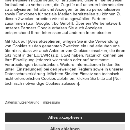
Diese Regeln gelten grundsätzlich auch für Online-Apotheken.
Bei Heilmitteln und häuslicher Krankenpflege beträgt die
Zuzahlung zehn Prozent der Kosten sowie zehn Euro je
Verordnung.
Um das Engagement der Versicherten für ihre eigene Gesundheit zu
stärken und die besondere Stellung der Familie zu unterstützen,
fallen
keine Zuzahlungen
an bei:
• Kindern und Jugendlichen bis zum vollendeten 18. Lebensjahr
mit Ausnahme der Fahrkosten
• Untersuchungen zur Vorsorge und Früherkennung, die von der
GKV getragen werden
• empfohlenen Schutzimpfungen
• Harn- und Blutteststreifen
Wir nutzen Trusted Shops als unabhängigen Dienstleister für die
Einholung von Bewertungen. Trusted Shops hat Maßnahmen
getroffen, um sicherzustellen, dass es sich um echte Bewertungen
handelt. Mehr Informationen findest du hier:
https://help.etrusted.com/hc/de/articles/4419944605341
Einige Bilder und Inhalte wurden unter Zuhilfenahme künstlicher