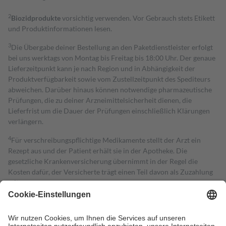
2
Biozidprodukte
vorsichtig verwenden. Vor Gebrauch stets Etikett
und Produktinformationen lesen.
3
Die Übergabe deiner Bestellung an den Paketdienstleister erfolgt
bei uns werktags von Montag bis Freitag bis 18:00 Uhr. Der genaue
Lieferzeitpunkt kann je nach Region und in Abhängigkeit der
Produktverfügbarkeit sowie vom Zustellzeitpunkt des Spediteurs
abweichen. Darüber hinaus können notwendige pharmazeutische
Prüfungen, die zu deiner Arzneimittelsicherheit dienen, die
Lieferfrist um die Dauer der Prüfungen einschließlich Klärungen
verlängern.
4
Für verschreibungspflichtige Medikamente stellt der Arzt ein
Rezept aus und der Patient erhält sie in der Apotheke. Die
gesetzliche Krankenversicherung übernimmt in der Regel die
Kosten dafür, der Versicherte trägt einen Teil davon als Zuzahlung
mit.
Grundsätzlich leisten Mitglieder Zuzahlungen in Höhe von zehn
Prozent des Abgabepreises,
mindestens
jedoch
fünf Euro
und
höchstens zehn Euro.
Es sind jedoch nie mehr als die tatsächlichen
Kosten der Leistung zu entrichten.