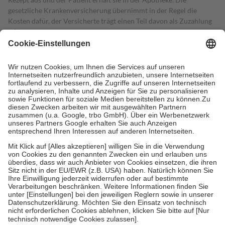
gesetzliche Krankenversicherung übernimmt in der Regel die
Kosten dafür, der Versicherte trägt einen Teil davon als Zuzahlung
mit.
Grundsätzlich leisten Mitglieder Zuzahlungen in Höhe von zehn
Prozent des Abgabepreises,
mindestens
jedoch
fünf Euro
und
höchstens zehn Euro.
Es sind jedoch nie mehr als die tatsächlichen
Kosten der Leistung zu entrichten.
Diese Regeln gelten grundsätzlich auch für Online-Apotheken.
Bei Heilmitteln und häuslicher Krankenpflege beträgt die
Zuzahlung zehn Prozent der Kosten sowie zehn Euro je
Verordnung.
Um das Engagement der Versicherten für ihre eigene Gesundheit zu
stärken und die besondere Stellung der Familie zu unterstützen,
fallen
keine Zuzahlungen
an bei:
• Kindern und Jugendlichen bis zum vollendeten 18. Lebensjahr
mit Ausnahme der Fahrkosten
• Untersuchungen zur Vorsorge und Früherkennung, die von der
GKV getragen werden
• empfohlenen Schutzimpfungen
• Harn- und Blutteststreifen