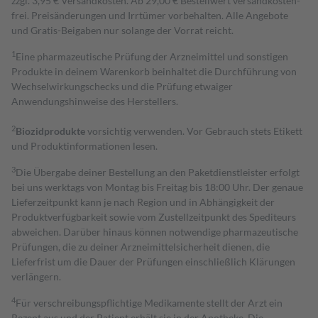
zzgl. 3,95 € Versandkosten. Ab 29,00 € Bestell­wert versand­kosten­
frei. Preisänderungen und Irrtümer vorbehalten. Alle Angebote
und Gratis-Beigaben nur solange der Vorrat reicht.
1
Eine pharmazeutische Prüfung der Arzneimittel und sonstigen
Produkte in deinem Warenkorb beinhaltet die Durchführung von
Wechselwirkungschecks und die Prüfung etwaiger
Anwendungshinweise des Herstellers.
2
Biozidprodukte
vorsichtig verwenden. Vor Gebrauch stets Etikett
und Produktinformationen lesen.
3
Die Übergabe deiner Bestellung an den Paketdienstleister erfolgt
bei uns werktags von Montag bis Freitag bis 18:00 Uhr. Der genaue
Lieferzeitpunkt kann je nach Region und in Abhängigkeit der
Produktverfügbarkeit sowie vom Zustellzeitpunkt des Spediteurs
abweichen. Darüber hinaus können notwendige pharmazeutische
Prüfungen, die zu deiner Arzneimittelsicherheit dienen, die
Lieferfrist um die Dauer der Prüfungen einschließlich Klärungen
verlängern.
4
Für verschreibungspflichtige Medikamente stellt der Arzt ein
Rezept aus und der Patient erhält sie in der Apotheke. Die