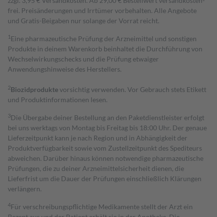
zzgl. 3,95 € Versandkosten. Ab 29,00 € Bestell­wert versand­kosten­
frei. Preisänderungen und Irrtümer vorbehalten. Alle Angebote
und Gratis-Beigaben nur solange der Vorrat reicht.
1
Eine pharmazeutische Prüfung der Arzneimittel und sonstigen
Produkte in deinem Warenkorb beinhaltet die Durchführung von
Wechselwirkungschecks und die Prüfung etwaiger
Anwendungshinweise des Herstellers.
2
Biozidprodukte
vorsichtig verwenden. Vor Gebrauch stets Etikett
und Produktinformationen lesen.
3
Die Übergabe deiner Bestellung an den Paketdienstleister erfolgt
bei uns werktags von Montag bis Freitag bis 18:00 Uhr. Der genaue
Lieferzeitpunkt kann je nach Region und in Abhängigkeit der
Produktverfügbarkeit sowie vom Zustellzeitpunkt des Spediteurs
abweichen. Darüber hinaus können notwendige pharmazeutische
Prüfungen, die zu deiner Arzneimittelsicherheit dienen, die
Lieferfrist um die Dauer der Prüfungen einschließlich Klärungen
verlängern.
4
Für verschreibungspflichtige Medikamente stellt der Arzt ein
Rezept aus und der Patient erhält sie in der Apotheke. Die