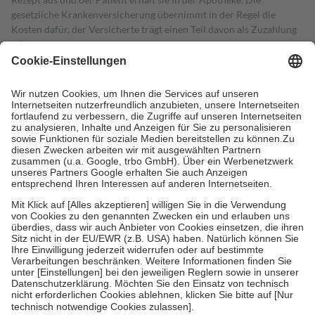
gesetzliche Krankenversicherung übernimmt in der Regel die
Kosten dafür, der Versicherte trägt einen Teil davon als Zuzahlung
mit.
Grundsätzlich leisten Mitglieder Zuzahlungen in Höhe von zehn
Prozent des Abgabepreises,
mindestens
jedoch
fünf Euro
und
höchstens zehn Euro.
Es sind jedoch nie mehr als die tatsächlichen
Kosten der Leistung zu entrichten.
Diese Regeln gelten grundsätzlich auch für Online-Apotheken.
Bei Heilmitteln und häuslicher Krankenpflege beträgt die
Zuzahlung zehn Prozent der Kosten sowie zehn Euro je
Verordnung.
Um das Engagement der Versicherten für ihre eigene Gesundheit zu
stärken und die besondere Stellung der Familie zu unterstützen,
fallen
keine Zuzahlungen
an bei:
• Kindern und Jugendlichen bis zum vollendeten 18. Lebensjahr
mit Ausnahme der Fahrkosten
• Untersuchungen zur Vorsorge und Früherkennung, die von der
GKV getragen werden
• empfohlenen Schutzimpfungen
• Harn- und Blutteststreifen