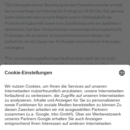
3
Die Übergabe deiner Bestellung an den Paketdienstleister erfolgt
bei uns werktags von Montag bis Freitag bis 18:00 Uhr. Der genaue
Lieferzeitpunkt kann je nach Region und in Abhängigkeit der
Produktverfügbarkeit sowie vom Zustellzeitpunkt des Spediteurs
abweichen. Darüber hinaus können notwendige pharmazeutische
Prüfungen, die zu deiner Arzneimittelsicherheit dienen, die
Lieferfrist um die Dauer der Prüfungen einschließlich Klärungen
verlängern.
4
Für verschreibungspflichtige Medikamente stellt der Arzt ein
Rezept aus und der Patient erhält sie in der Apotheke. Die
gesetzliche Krankenversicherung übernimmt in der Regel die
Kosten dafür, der Versicherte trägt einen Teil davon als Zuzahlung
mit.
Grundsätzlich leisten Mitglieder Zuzahlungen in Höhe von zehn
Prozent des Abgabepreises,
mindestens
jedoch
fünf Euro
und
höchstens zehn Euro.
Es sind jedoch nie mehr als die tatsächlichen
Kosten der Leistung zu entrichten.
Diese Regeln gelten grundsätzlich auch für Online-Apotheken.
Bei Heilmitteln und häuslicher Krankenpflege beträgt die
Zuzahlung zehn Prozent der Kosten sowie zehn Euro je