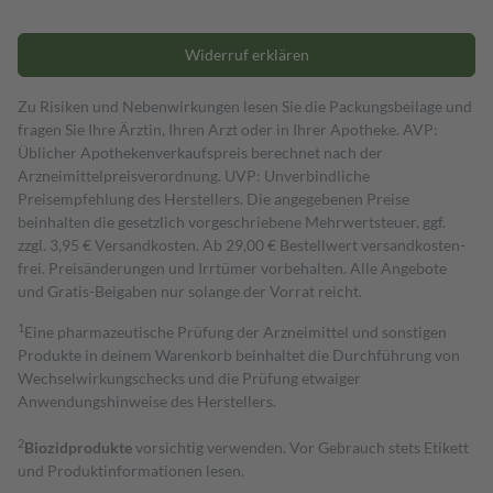
Widerruf erklären
Zu Risiken und Nebenwirkungen lesen Sie die Packungsbeilage und
fragen Sie Ihre Ärztin, Ihren Arzt oder in Ihrer Apotheke. AVP:
Üblicher Apothekenverkaufspreis berechnet nach der
Arzneimittelpreisverordnung. UVP: Unverbindliche
Preisempfehlung des Herstellers. Die angegebenen Preise
beinhalten die gesetzlich vorgeschriebene Mehrwertsteuer, ggf.
zzgl. 3,95 € Versandkosten. Ab 29,00 € Bestell­wert versand­kosten­
frei. Preisänderungen und Irrtümer vorbehalten. Alle Angebote
und Gratis-Beigaben nur solange der Vorrat reicht.
1
Eine pharmazeutische Prüfung der Arzneimittel und sonstigen
Produkte in deinem Warenkorb beinhaltet die Durchführung von
Wechselwirkungschecks und die Prüfung etwaiger
Anwendungshinweise des Herstellers.
2
Biozidprodukte
vorsichtig verwenden. Vor Gebrauch stets Etikett
und Produktinformationen lesen.