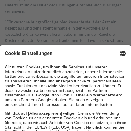
Lieferfrist um die Dauer der Prüfungen einschließlich Klärungen
verlängern.
4
Für verschreibungspflichtige Medikamente stellt der Arzt ein
Rezept aus und der Patient erhält sie in der Apotheke. Die
gesetzliche Krankenversicherung übernimmt in der Regel die
Kosten dafür, der Versicherte trägt einen Teil davon als Zuzahlung
mit.
Grundsätzlich leisten Mitglieder Zuzahlungen in Höhe von zehn
Prozent des Abgabepreises,
mindestens
jedoch
fünf Euro
und
höchstens zehn Euro.
Es sind jedoch nie mehr als die tatsächlichen
Kosten der Leistung zu entrichten.
Diese Regeln gelten grundsätzlich auch für Online-Apotheken.
Bei Heilmitteln und häuslicher Krankenpflege beträgt die
Zuzahlung zehn Prozent der Kosten sowie zehn Euro je
Verordnung.
Um das Engagement der Versicherten für ihre eigene Gesundheit zu
stärken und die besondere Stellung der Familie zu unterstützen,
fallen
keine Zuzahlungen
an bei:
• Kindern und Jugendlichen bis zum vollendeten 18. Lebensjahr
mit Ausnahme der Fahrkosten