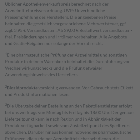
Üblicher Apothekenverkaufspreis berechnet nach der
Arzneimittelpreisverordnung. UVP: Unverbindliche
Preisempfehlung des Herstellers. Die angegebenen Preise
beinhalten die gesetzlich vorgeschriebene Mehrwertsteuer, ggf.
zzgl. 3,95 € Versandkosten. Ab 29,00 € Bestell­wert versand­kosten­
frei. Preisänderungen und Irrtümer vorbehalten. Alle Angebote
und Gratis-Beigaben nur solange der Vorrat reicht.
1
Eine pharmazeutische Prüfung der Arzneimittel und sonstigen
Produkte in deinem Warenkorb beinhaltet die Durchführung von
Wechselwirkungschecks und die Prüfung etwaiger
Anwendungshinweise des Herstellers.
2
Biozidprodukte
vorsichtig verwenden. Vor Gebrauch stets Etikett
und Produktinformationen lesen.
3
Die Übergabe deiner Bestellung an den Paketdienstleister erfolgt
bei uns werktags von Montag bis Freitag bis 18:00 Uhr. Der genaue
Lieferzeitpunkt kann je nach Region und in Abhängigkeit der
Produktverfügbarkeit sowie vom Zustellzeitpunkt des Spediteurs
abweichen. Darüber hinaus können notwendige pharmazeutische
Prüfungen, die zu deiner Arzneimittelsicherheit dienen, die