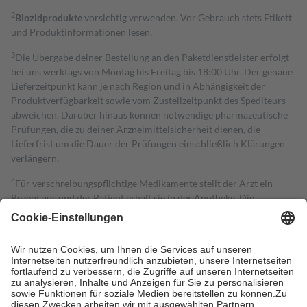
2
Biozidprodukte
vorsichtig verwenden. Vor Gebrauch stets Etikett
und Produktinformationen lesen.
3
Die Übergabe deiner Bestellung an den Paketdienstleister erfolgt
bei uns werktags von Montag bis Freitag bis 18:00 Uhr. Der genaue
Lieferzeitpunkt kann je nach Region und in Abhängigkeit der
Produktverfügbarkeit sowie vom Zustellzeitpunkt des Spediteurs
abweichen. Darüber hinaus können notwendige pharmazeutische
Prüfungen, die zu deiner Arzneimittelsicherheit dienen, die
Lieferfrist um die Dauer der Prüfungen einschließlich Klärungen
verlängern.
4
Für verschreibungspflichtige Medikamente stellt der Arzt ein
Rezept aus und der Patient erhält sie in der Apotheke. Die
gesetzliche Krankenversicherung übernimmt in der Regel die
Kosten dafür, der Versicherte trägt einen Teil davon als Zuzahlung
mit.
Grundsätzlich leisten Mitglieder Zuzahlungen in Höhe von zehn
Prozent des Abgabepreises,
mindestens
jedoch
fünf Euro
und
höchstens zehn Euro.
Es sind jedoch nie mehr als die tatsächlichen
Kosten der Leistung zu entrichten.