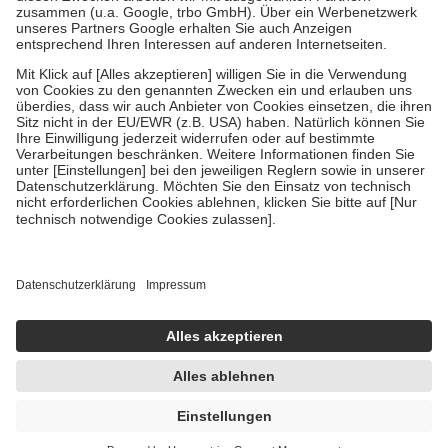
Diese Regeln gelten grundsätzlich auch für Online-Apotheken.
Bei Heilmitteln und häuslicher Krankenpflege beträgt die
Zuzahlung zehn Prozent der Kosten sowie zehn Euro je
Verordnung.
Um das Engagement der Versicherten für ihre eigene Gesundheit zu
stärken und die besondere Stellung der Familie zu unterstützen,
fallen
keine Zuzahlungen
an bei:
• Kindern und Jugendlichen bis zum vollendeten 18. Lebensjahr
mit Ausnahme der Fahrkosten
• Untersuchungen zur Vorsorge und Früherkennung, die von der
GKV getragen werden
• empfohlenen Schutzimpfungen
• Harn- und Blutteststreifen
Wir nutzen Trusted Shops als unabhängigen Dienstleister für die
Einholung von Bewertungen. Trusted Shops hat Maßnahmen
getroffen, um sicherzustellen, dass es sich um echte Bewertungen
handelt. Mehr Informationen findest du hier:
https://help.etrusted.com/hc/de/articles/4419944605341