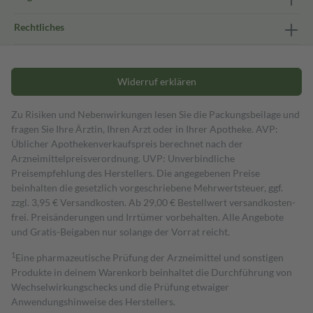
Rechtliches
Widerruf erklären
Zu Risiken und Nebenwirkungen lesen Sie die Packungsbeilage und
fragen Sie Ihre Ärztin, Ihren Arzt oder in Ihrer Apotheke. AVP:
Üblicher Apothekenverkaufspreis berechnet nach der
Arzneimittelpreisverordnung. UVP: Unverbindliche
Preisempfehlung des Herstellers. Die angegebenen Preise
beinhalten die gesetzlich vorgeschriebene Mehrwertsteuer, ggf.
zzgl. 3,95 € Versandkosten. Ab 29,00 € Bestell­wert versand­kosten­
frei. Preisänderungen und Irrtümer vorbehalten. Alle Angebote
und Gratis-Beigaben nur solange der Vorrat reicht.
1
Eine pharmazeutische Prüfung der Arzneimittel und sonstigen
Produkte in deinem Warenkorb beinhaltet die Durchführung von
Wechselwirkungschecks und die Prüfung etwaiger
Anwendungshinweise des Herstellers.