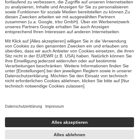
Diese Regeln gelten grundsätzlich auch für Online-Apotheken.
Bei Heilmitteln und häuslicher Krankenpflege beträgt die
Zuzahlung zehn Prozent der Kosten sowie zehn Euro je
Verordnung.
Um das Engagement der Versicherten für ihre eigene Gesundheit zu
stärken und die besondere Stellung der Familie zu unterstützen,
fallen
keine Zuzahlungen
an bei:
• Kindern und Jugendlichen bis zum vollendeten 18. Lebensjahr
mit Ausnahme der Fahrkosten
• Untersuchungen zur Vorsorge und Früherkennung, die von der
GKV getragen werden
• empfohlenen Schutzimpfungen
• Harn- und Blutteststreifen
Wir nutzen Trusted Shops als unabhängigen Dienstleister für die
Einholung von Bewertungen. Trusted Shops hat Maßnahmen
getroffen, um sicherzustellen, dass es sich um echte Bewertungen
handelt. Mehr Informationen findest du hier:
https://help.etrusted.com/hc/de/articles/4419944605341
Einige Bilder und Inhalte wurden unter Zuhilfenahme künstlicher
Intelligenz erstellt.