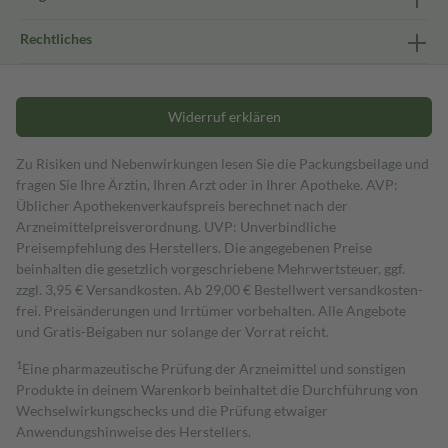
Rechtliches
Widerruf erklären
Zu Risiken und Nebenwirkungen lesen Sie die Packungsbeilage und
fragen Sie Ihre Ärztin, Ihren Arzt oder in Ihrer Apotheke. AVP:
Üblicher Apothekenverkaufspreis berechnet nach der
Arzneimittelpreisverordnung. UVP: Unverbindliche
Preisempfehlung des Herstellers. Die angegebenen Preise
beinhalten die gesetzlich vorgeschriebene Mehrwertsteuer, ggf.
zzgl. 3,95 € Versandkosten. Ab 29,00 € Bestell­wert versand­kosten­
frei. Preisänderungen und Irrtümer vorbehalten. Alle Angebote
und Gratis-Beigaben nur solange der Vorrat reicht.
1
Eine pharmazeutische Prüfung der Arzneimittel und sonstigen
Produkte in deinem Warenkorb beinhaltet die Durchführung von
Wechselwirkungschecks und die Prüfung etwaiger
Anwendungshinweise des Herstellers.