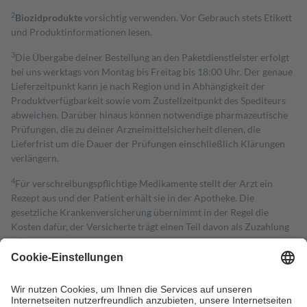
2
Biozidprodukte
vorsichtig verwenden. Vor Gebrauch stets Etikett
und Produktinformationen lesen.
3
Die Übergabe deiner Bestellung an den Paketdienstleister erfolgt
bei uns werktags von Montag bis Freitag bis 18:00 Uhr. Der genaue
Lieferzeitpunkt kann je nach Region und in Abhängigkeit der
Produktverfügbarkeit sowie vom Zustellzeitpunkt des Spediteurs
abweichen. Darüber hinaus können notwendige pharmazeutische
Prüfungen, die zu deiner Arzneimittelsicherheit dienen, die
Lieferfrist um die Dauer der Prüfungen einschließlich Klärungen
verlängern.
4
Für verschreibungspflichtige Medikamente stellt der Arzt ein
Rezept aus und der Patient erhält sie in der Apotheke. Die
gesetzliche Krankenversicherung übernimmt in der Regel die
Kosten dafür, der Versicherte trägt einen Teil davon als Zuzahlung
mit.
Grundsätzlich leisten Mitglieder Zuzahlungen in Höhe von zehn
Prozent des Abgabepreises,
mindestens
jedoch
fünf Euro
und
höchstens zehn Euro.
Es sind jedoch nie mehr als die tatsächlichen
Kosten der Leistung zu entrichten.