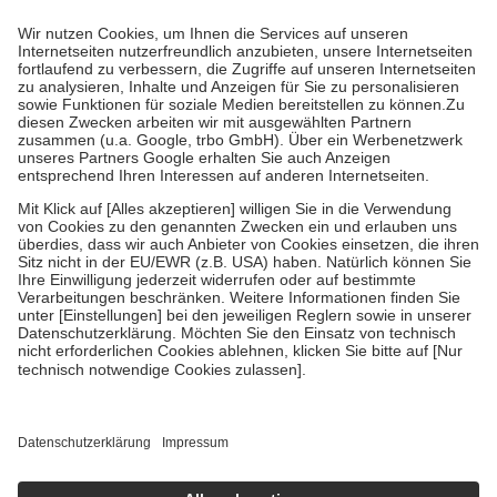
mit.
Grundsätzlich leisten Mitglieder Zuzahlungen in Höhe von zehn
Prozent des Abgabepreises,
mindestens
jedoch
fünf Euro
und
höchstens zehn Euro.
Es sind jedoch nie mehr als die tatsächlichen
Kosten der Leistung zu entrichten.
Diese Regeln gelten grundsätzlich auch für Online-Apotheken.
Bei Heilmitteln und häuslicher Krankenpflege beträgt die
Zuzahlung zehn Prozent der Kosten sowie zehn Euro je
Verordnung.
Um das Engagement der Versicherten für ihre eigene Gesundheit zu
stärken und die besondere Stellung der Familie zu unterstützen,
fallen
keine Zuzahlungen
an bei:
• Kindern und Jugendlichen bis zum vollendeten 18. Lebensjahr
mit Ausnahme der Fahrkosten
• Untersuchungen zur Vorsorge und Früherkennung, die von der
GKV getragen werden
• empfohlenen Schutzimpfungen
• Harn- und Blutteststreifen
Wir nutzen Trusted Shops als unabhängigen Dienstleister für die
Einholung von Bewertungen. Trusted Shops hat Maßnahmen
getroffen, um sicherzustellen, dass es sich um echte Bewertungen