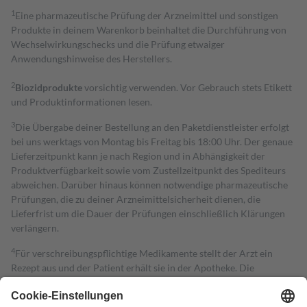
1
Eine pharmazeutische Prüfung der Arzneimittel und sonstigen
Produkte in deinem Warenkorb beinhaltet die Durchführung von
Wechselwirkungschecks und die Prüfung etwaiger
Anwendungshinweise des Herstellers.
2
Biozidprodukte
vorsichtig verwenden. Vor Gebrauch stets Etikett
und Produktinformationen lesen.
3
Die Übergabe deiner Bestellung an den Paketdienstleister erfolgt
bei uns werktags von Montag bis Freitag bis 18:00 Uhr. Der genaue
Lieferzeitpunkt kann je nach Region und in Abhängigkeit der
Produktverfügbarkeit sowie vom Zustellzeitpunkt des Spediteurs
abweichen. Darüber hinaus können notwendige pharmazeutische
Prüfungen, die zu deiner Arzneimittelsicherheit dienen, die
Lieferfrist um die Dauer der Prüfungen einschließlich Klärungen
verlängern.
4
Für verschreibungspflichtige Medikamente stellt der Arzt ein
Rezept aus und der Patient erhält sie in der Apotheke. Die
gesetzliche Krankenversicherung übernimmt in der Regel die
Kosten dafür, der Versicherte trägt einen Teil davon als Zuzahlung