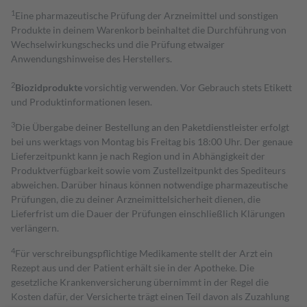
1
Eine pharmazeutische Prüfung der Arzneimittel und sonstigen
Produkte in deinem Warenkorb beinhaltet die Durchführung von
Wechselwirkungschecks und die Prüfung etwaiger
Anwendungshinweise des Herstellers.
2
Biozidprodukte
vorsichtig verwenden. Vor Gebrauch stets Etikett
und Produktinformationen lesen.
3
Die Übergabe deiner Bestellung an den Paketdienstleister erfolgt
bei uns werktags von Montag bis Freitag bis 18:00 Uhr. Der genaue
Lieferzeitpunkt kann je nach Region und in Abhängigkeit der
Produktverfügbarkeit sowie vom Zustellzeitpunkt des Spediteurs
abweichen. Darüber hinaus können notwendige pharmazeutische
Prüfungen, die zu deiner Arzneimittelsicherheit dienen, die
Lieferfrist um die Dauer der Prüfungen einschließlich Klärungen
verlängern.
4
Für verschreibungspflichtige Medikamente stellt der Arzt ein
Rezept aus und der Patient erhält sie in der Apotheke. Die
gesetzliche Krankenversicherung übernimmt in der Regel die
Kosten dafür, der Versicherte trägt einen Teil davon als Zuzahlung