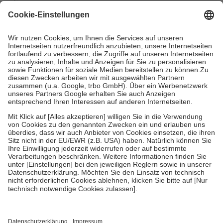
mit.
Grundsätzlich leisten Mitglieder Zuzahlungen in Höhe von zehn
Prozent des Abgabepreises,
mindestens
jedoch
fünf Euro
und
höchstens zehn Euro.
Es sind jedoch nie mehr als die tatsächlichen
Kosten der Leistung zu entrichten.
Diese Regeln gelten grundsätzlich auch für Online-Apotheken.
Bei Heilmitteln und häuslicher Krankenpflege beträgt die
Zuzahlung zehn Prozent der Kosten sowie zehn Euro je
Verordnung.
Um das Engagement der Versicherten für ihre eigene Gesundheit zu
stärken und die besondere Stellung der Familie zu unterstützen,
fallen
keine Zuzahlungen
an bei:
• Kindern und Jugendlichen bis zum vollendeten 18. Lebensjahr
mit Ausnahme der Fahrkosten
• Untersuchungen zur Vorsorge und Früherkennung, die von der
GKV getragen werden
• empfohlenen Schutzimpfungen
• Harn- und Blutteststreifen
Wir nutzen Trusted Shops als unabhängigen Dienstleister für die
Einholung von Bewertungen. Trusted Shops hat Maßnahmen
getroffen, um sicherzustellen, dass es sich um echte Bewertungen