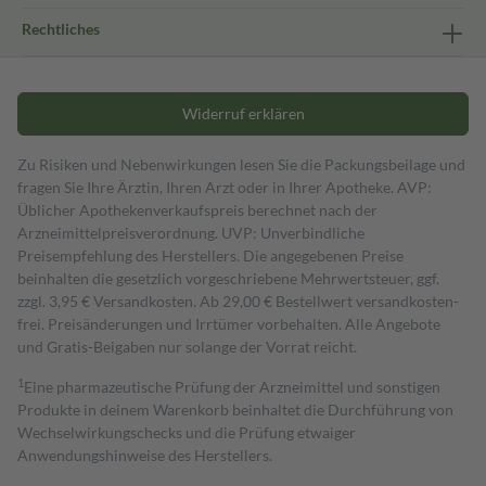
Rechtliches
Widerruf erklären
Zu Risiken und Nebenwirkungen lesen Sie die Packungsbeilage und
fragen Sie Ihre Ärztin, Ihren Arzt oder in Ihrer Apotheke. AVP:
Üblicher Apothekenverkaufspreis berechnet nach der
Arzneimittelpreisverordnung. UVP: Unverbindliche
Preisempfehlung des Herstellers. Die angegebenen Preise
beinhalten die gesetzlich vorgeschriebene Mehrwertsteuer, ggf.
zzgl. 3,95 € Versandkosten. Ab 29,00 € Bestell­wert versand­kosten­
frei. Preisänderungen und Irrtümer vorbehalten. Alle Angebote
und Gratis-Beigaben nur solange der Vorrat reicht.
1
Eine pharmazeutische Prüfung der Arzneimittel und sonstigen
Produkte in deinem Warenkorb beinhaltet die Durchführung von
Wechselwirkungschecks und die Prüfung etwaiger
Anwendungshinweise des Herstellers.