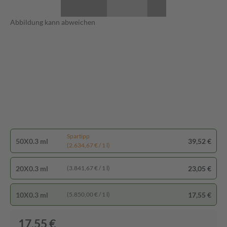
Abbildung kann abweichen
Spartipp
50X0.3 ml
39,52 €
(2.634,67 € / 1 l)
20X0.3 ml
23,05 €
(3.841,67 € / 1 l)
10X0.3 ml
17,55 €
(5.850,00 € / 1 l)
17,55 €