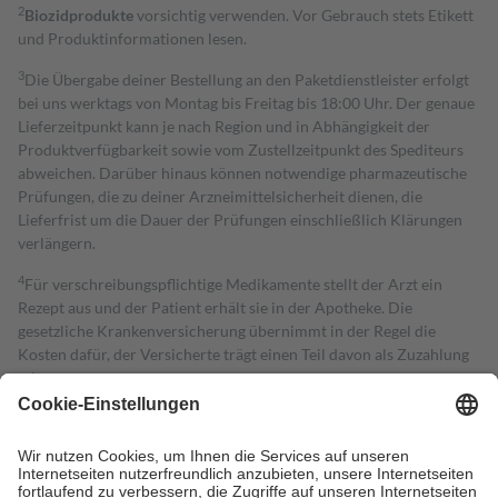
2
Biozidprodukte
vorsichtig verwenden. Vor Gebrauch stets Etikett
und Produktinformationen lesen.
3
Die Übergabe deiner Bestellung an den Paketdienstleister erfolgt
bei uns werktags von Montag bis Freitag bis 18:00 Uhr. Der genaue
Lieferzeitpunkt kann je nach Region und in Abhängigkeit der
Produktverfügbarkeit sowie vom Zustellzeitpunkt des Spediteurs
abweichen. Darüber hinaus können notwendige pharmazeutische
Prüfungen, die zu deiner Arzneimittelsicherheit dienen, die
Lieferfrist um die Dauer der Prüfungen einschließlich Klärungen
verlängern.
4
Für verschreibungspflichtige Medikamente stellt der Arzt ein
Rezept aus und der Patient erhält sie in der Apotheke. Die
gesetzliche Krankenversicherung übernimmt in der Regel die
Kosten dafür, der Versicherte trägt einen Teil davon als Zuzahlung
mit.
Grundsätzlich leisten Mitglieder Zuzahlungen in Höhe von zehn
Prozent des Abgabepreises,
mindestens
jedoch
fünf Euro
und
höchstens zehn Euro.
Es sind jedoch nie mehr als die tatsächlichen
Kosten der Leistung zu entrichten.
Diese Regeln gelten grundsätzlich auch für Online-Apotheken.