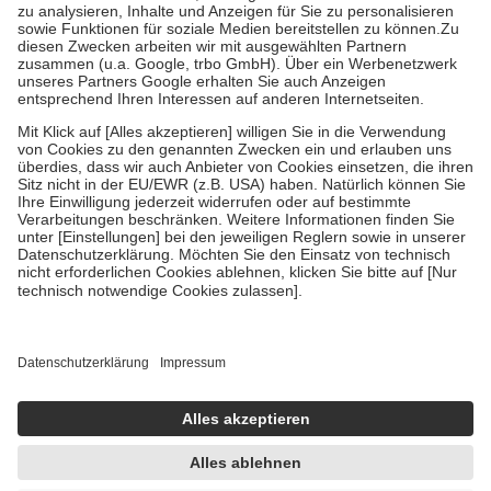
Bei Heilmitteln und häuslicher Krankenpflege beträgt die
Zuzahlung zehn Prozent der Kosten sowie zehn Euro je
Verordnung.
Um das Engagement der Versicherten für ihre eigene Gesundheit zu
stärken und die besondere Stellung der Familie zu unterstützen,
fallen
keine Zuzahlungen
an bei:
• Kindern und Jugendlichen bis zum vollendeten 18. Lebensjahr
mit Ausnahme der Fahrkosten
• Untersuchungen zur Vorsorge und Früherkennung, die von der
GKV getragen werden
• empfohlenen Schutzimpfungen
• Harn- und Blutteststreifen
Wir nutzen Trusted Shops als unabhängigen Dienstleister für die
Einholung von Bewertungen. Trusted Shops hat Maßnahmen
getroffen, um sicherzustellen, dass es sich um echte Bewertungen
handelt. Mehr Informationen findest du hier:
https://help.etrusted.com/hc/de/articles/4419944605341
Einige Bilder und Inhalte wurden unter Zuhilfenahme künstlicher
Intelligenz erstellt.