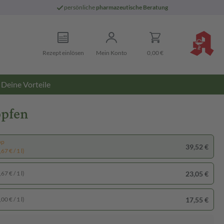
persönliche
pharmazeutische Beratung
Rezept einlösen
Mein Konto
0,00 €
Deine Vorteile
opfen
pp
39,52 €
67 € / 1 l)
23,05 €
67 € / 1 l)
17,55 €
00 € / 1 l)