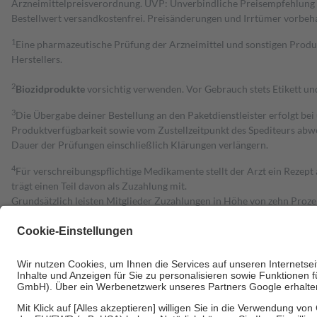
Arzneimittelpreisverordnung. UVP: Unverbindliche Preisempfehlung de
Bestell­wert versand­kosten­frei. Preisänderungen und Irrtümer vorbeh
1
Eine pharmazeutische Prüfung der Arzneimittel und sonstigen Pro
Herstellers.
2
Biozidprodukte
vorsichtig verwenden. Vor Gebrauch stets Etikett u
3
Die Übergabe deiner Bestellung an den Paketdienstleister erfolgt bei
Produktverfügbarkeit sowie vom Zustellzeitpunkt des Spediteurs abwe
Dauer der Prüfungen einschließlich Klärungen verlängern.
4
Für verschreibungspflichtige Medikamente stellt der Arzt ein Rezept 
trägt einen Teil davon als Zuzahlung mit.
Grundsätzlich leisten Mitglieder Zuzahlungen in Höhe von zehn Proz
zu entrichten.
Diese Regeln gelten grundsätzlich auch für Online-Apotheken.
Bei Heilmitteln und häuslicher Krankenpflege beträgt die Zuzahlung 
Um das Engagement der Versicherten für ihre eigene Gesundheit zu stä
• Kindern und Jugendlichen bis zum vollendeten 18. Lebensjahr mit
• Untersuchungen zur Vorsorge und Früherkennung, die von der GKV
• empfohlenen Schutzimpfungen