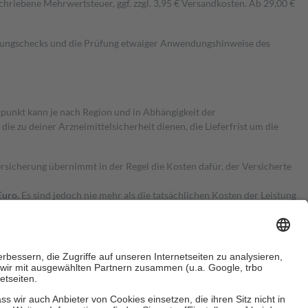
hriebene Mehrwertsteuer, ggf. zzgl. 3,95 € Versandkosten. Ab 29,00 €
kungschecks und die Prüfung etwaiger Anwendungshinweise des
itpunkt kann je nach Region und in Abhängigkeit der
 zu deiner Arzneimittelsicherheit dienen, die Lieferfrist um die
ersicherung übernimmt in der Regel die Kosten dafür, der Versicherte
Euro.
Es sind jedoch nie mehr als die tatsächlichen Kosten der Leistung
e Zuzahlungen
an bei: