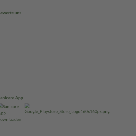
Bewerte uns
Sanicare App