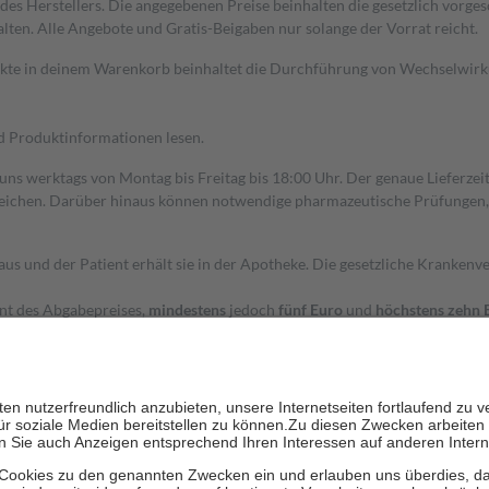
s Herstellers. Die angegebenen Preise beinhalten die gesetzlich vorgesc
alten. Alle Angebote und Gratis-Beigaben nur solange der Vorrat reicht.
dukte in deinem Warenkorb beinhaltet die Durchführung von Wechselwir
nd Produktinformationen lesen.
 uns werktags von Montag bis Freitag bis 18:00 Uhr. Der genaue Lieferze
ichen. Darüber hinaus können notwendige pharmazeutische Prüfungen, die
aus und der Patient erhält sie in der Apotheke. Die gesetzliche Krankenv
ent des Abgabepreises,
mindestens
jedoch
fünf Euro
und
höchstens zehn 
zehn Prozent der Kosten sowie zehn Euro je Verordnung.
rken und die besondere Stellung der Familie zu unterstützen, fallen
kein
 Ausnahme der Fahrkosten
 getragen werden