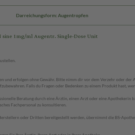
Darreichungsform: Augentropfen
 sine 1mg/ml Augentr. Single-Dose Unit
ustellen.
 und erfolgen ohne Gewähr. Bitte nimm dir vor dem Verzehr oder der An
fzubewahren. Falls du Fragen oder Bedenken zu einem Produkt hast, wende
essionelle Beratung durch eine Ärztin, einen Arzt oder eine Apothekerin
sches Fachpersonal zu konsultieren.
n Herstellern oder Dritten bereitgestellt werden, übernimmt die BS-Apot
en Sie Ihre Ärztin, Ihren Arzt oder in Ihrer Apotheke.