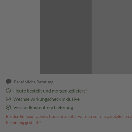
Abbildung kann abweichen
Persönliche Beratung
Heute bestellt und morgen geliefert³
Wechselwirkungscheck inklusive
Versandkostenfreie Lieferung
Bei der Einlösung eines Kassenrezeptes werden nur die gesetzlichen 
Rechnung gestellt.⁴