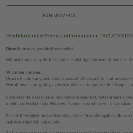
PZN: 09777411
Produktdetails/Produktinformationen DICLO VISION
Diese Seite wird gerade überarbeitet!
Wir arbeiten daran, dir hier bald alle wichtigen Informationen bereitz
Wichtiger Hinweis:
Unsere Produktangaben dienen ausschließlich zu Informationszwecken
Warnhinweise sorgfältig zu lesen und diese für spätere Rückfragen au
Bitte beachte, dass unsere Informationen keinen Ersatz für eine prof
möglichen Risiken oder Nebenwirkungen empfehlen wir dir, medizini
Für die Richtigkeit und Vollständigkeit der Produktangaben, die vo
selbstverständlich unberührt.
Zu Risiken und Nebenwirkungen lesen Sie die Packungsbeilage und frag