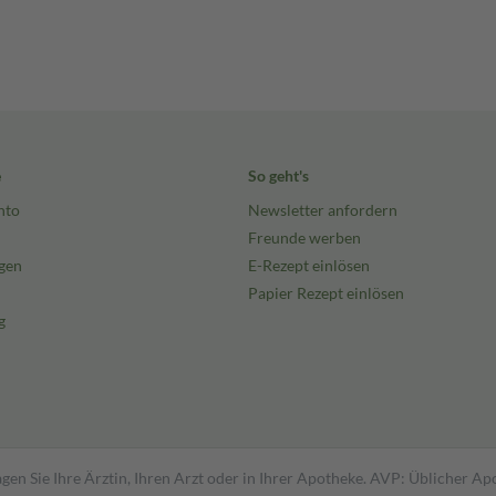
e
So geht's
nto
Newsletter anfordern
Freunde werben
gen
E-Rezept einlösen
Papier Rezept einlösen
g
gen Sie Ihre Ärztin, Ihren Arzt oder in Ihrer Apotheke. AVP: Üblicher A