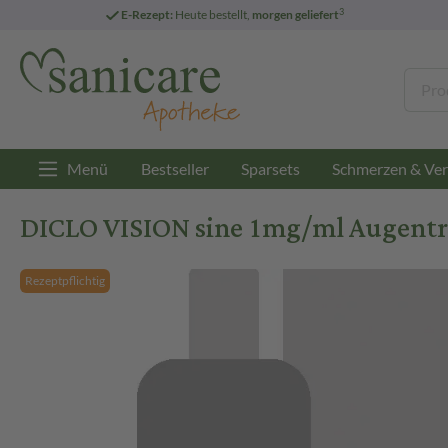
3
E-Rezept:
Heute bestellt,
morgen geliefert
Menü
Bestseller
Sparsets
Schmerzen & Ver
DICLO VISION sine 1mg/ml Augentr.
Rezeptpflichtig