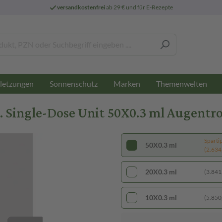
versandkostenfrei
ab 29 € und für E-Rezepte
letzungen
Sonnenschutz
Marken
Themenwelten
 Single-Dose Unit 50X0.3 ml Augentr
Sparti
50X0.3 ml
(2.634,
20X0.3 ml
(3.841,
10X0.3 ml
(5.850,