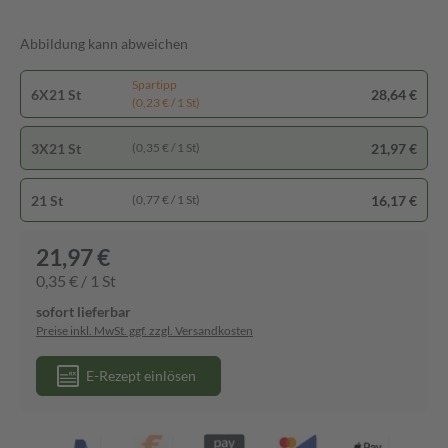
Abbildung kann abweichen
Spartipp
6X21 St
28,64 €
(0,23 € / 1 St)
3X21 St
21,97 €
(0,35 € / 1 St)
21 St
16,17 €
(0,77 € / 1 St)
21,97 €
0,35 € / 1 St
sofort lieferbar
Preise inkl. MwSt. ggf. zzgl. Versandkosten
E-Rezept einlösen