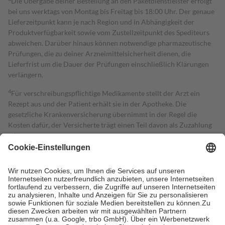
Die Übergabe deiner Bestellung an den Paketdienstleister erfolgt
bei uns werktags von Montag bis Freitag bis 18:00 Uhr. Der genaue
Lieferzeitpunkt kann je nach Region und in Abhängigkeit der
Produktverfügbarkeit sowie vom Zustellzeitpunkt des Spediteurs
abweichen. Darüber hinaus können notwendige pharmazeutische
Prüfungen, die zu deiner Arzneimittelsicherheit dienen, die
Lieferfrist um die Dauer der Prüfungen einschließlich Klärungen
verlängern.
4
Für verschreibungspflichtige Medikamente stellt der Arzt ein
Rezept aus und der Patient erhält sie in der Apotheke. Die
gesetzliche Krankenversicherung übernimmt in der Regel die
Kosten dafür, der Versicherte trägt einen Teil davon als Zuzahlung
mit.
Grundsätzlich leisten Mitglieder Zuzahlungen in Höhe von zehn
Prozent des Abgabepreises,
mindestens
jedoch
fünf Euro
und
höchstens zehn Euro.
Es sind jedoch nie mehr als die tatsächlichen
Kosten der Leistung zu entrichten.
Diese Regeln gelten grundsätzlich auch für Online-Apotheken.
Bei Heilmitteln und häuslicher Krankenpflege beträgt die
Zuzahlung zehn Prozent der Kosten sowie zehn Euro je
Verordnung.