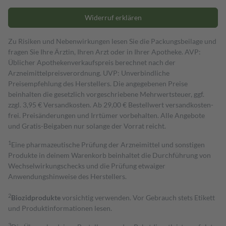
Widerruf erklären
Zu Risiken und Nebenwirkungen lesen Sie die Packungsbeilage und
fragen Sie Ihre Ärztin, Ihren Arzt oder in Ihrer Apotheke. AVP:
Üblicher Apothekenverkaufspreis berechnet nach der
Arzneimittelpreisverordnung. UVP: Unverbindliche
Preisempfehlung des Herstellers. Die angegebenen Preise
beinhalten die gesetzlich vorgeschriebene Mehrwertsteuer, ggf.
zzgl. 3,95 € Versandkosten. Ab 29,00 € Bestell­wert versand­kosten­
frei. Preisänderungen und Irrtümer vorbehalten. Alle Angebote
und Gratis-Beigaben nur solange der Vorrat reicht.
1
Eine pharmazeutische Prüfung der Arzneimittel und sonstigen
Produkte in deinem Warenkorb beinhaltet die Durchführung von
Wechselwirkungschecks und die Prüfung etwaiger
Anwendungshinweise des Herstellers.
2
Biozidprodukte
vorsichtig verwenden. Vor Gebrauch stets Etikett
und Produktinformationen lesen.
3