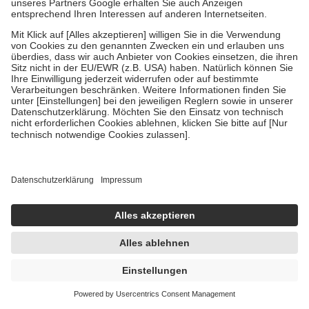
Um das Engagement der Versicherten für ihre eigene Gesundheit zu
stärken und die besondere Stellung der Familie zu unterstützen,
fallen
keine Zuzahlungen
an bei:
• Kindern und Jugendlichen bis zum vollendeten 18. Lebensjahr
mit Ausnahme der Fahrkosten
• Untersuchungen zur Vorsorge und Früherkennung, die von der
GKV getragen werden
• empfohlenen Schutzimpfungen
• Harn- und Blutteststreifen
Wir nutzen Trusted Shops als unabhängigen Dienstleister für die
Einholung von Bewertungen. Trusted Shops hat Maßnahmen
getroffen, um sicherzustellen, dass es sich um echte Bewertungen
handelt. Mehr Informationen findest du hier:
https://help.etrusted.com/hc/de/articles/4419944605341
Einige Bilder und Inhalte wurden unter Zuhilfenahme künstlicher
Intelligenz erstellt.