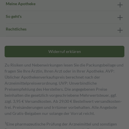
Meine Apotheke
So geht's
Rechtliches
Widerruf erklären
Zu Risiken und Nebenwirkungen lesen Sie die Packungsbeilage und
fragen Sie Ihre Ärztin, Ihren Arzt oder in Ihrer Apotheke. AVP:
Üblicher Apothekenverkaufspreis berechnet nach der
Arzneimittelpreisverordnung. UVP: Unverbindliche
Preisempfehlung des Herstellers. Die angegebenen Preise
beinhalten die gesetzlich vorgeschriebene Mehrwertsteuer, ggf.
zzgl. 3,95 € Versandkosten. Ab 29,00 € Bestell­wert versand­kosten­
frei. Preisänderungen und Irrtümer vorbehalten. Alle Angebote
und Gratis-Beigaben nur solange der Vorrat reicht.
1
Eine pharmazeutische Prüfung der Arzneimittel und sonstigen