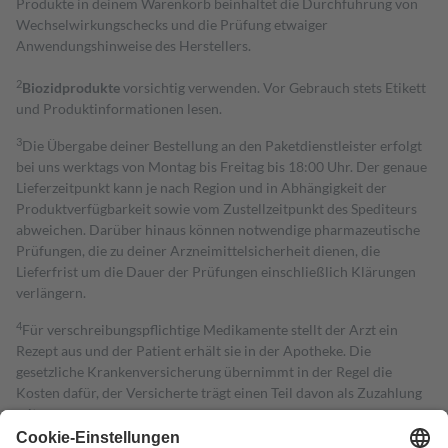
Produkte in deinem Warenkorb beinhaltet die Durchführung von
Wechselwirkungschecks und die Prüfung etwaiger
Anwendungshinweise des Herstellers.
2
Biozidprodukte
vorsichtig verwenden. Vor Gebrauch stets Etikett
und Produktinformationen lesen.
3
Die Übergabe deiner Bestellung an den Paketdienstleister erfolgt
bei uns werktags von Montag bis Freitag bis 18:00 Uhr. Der genaue
Lieferzeitpunkt kann je nach Region und in Abhängigkeit der
Produktverfügbarkeit sowie vom Zustellzeitpunkt des Spediteurs
abweichen. Darüber hinaus können notwendige pharmazeutische
Prüfungen, die zu deiner Arzneimittelsicherheit dienen, die
Lieferfrist um die Dauer der Prüfungen einschließlich Klärungen
verlängern.
4
Für verschreibungspflichtige Medikamente stellt der Arzt ein
Rezept aus und der Patient erhält sie in der Apotheke. Die
gesetzliche Krankenversicherung übernimmt in der Regel die
Kosten dafür, der Versicherte trägt einen Teil davon als Zuzahlung
mit.
Grundsätzlich leisten Mitglieder Zuzahlungen in Höhe von zehn