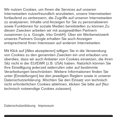
Prozent des Abgabepreises,
mindestens
jedoch
fünf Euro
und
höchstens zehn Euro.
Es sind jedoch nie mehr als die tatsächlichen
Kosten der Leistung zu entrichten.
Diese Regeln gelten grundsätzlich auch für Online-Apotheken.
Bei Heilmitteln und häuslicher Krankenpflege beträgt die
Zuzahlung zehn Prozent der Kosten sowie zehn Euro je
Verordnung.
Um das Engagement der Versicherten für ihre eigene Gesundheit zu
stärken und die besondere Stellung der Familie zu unterstützen,
fallen
keine Zuzahlungen
an bei:
• Kindern und Jugendlichen bis zum vollendeten 18. Lebensjahr
mit Ausnahme der Fahrkosten
• Untersuchungen zur Vorsorge und Früherkennung, die von der
GKV getragen werden
• empfohlenen Schutzimpfungen
• Harn- und Blutteststreifen
Wir nutzen Trusted Shops als unabhängigen Dienstleister für die
Einholung von Bewertungen. Trusted Shops hat Maßnahmen
getroffen, um sicherzustellen, dass es sich um echte Bewertungen
handelt. Mehr Informationen findest du hier:
https://help.etrusted.com/hc/de/articles/4419944605341