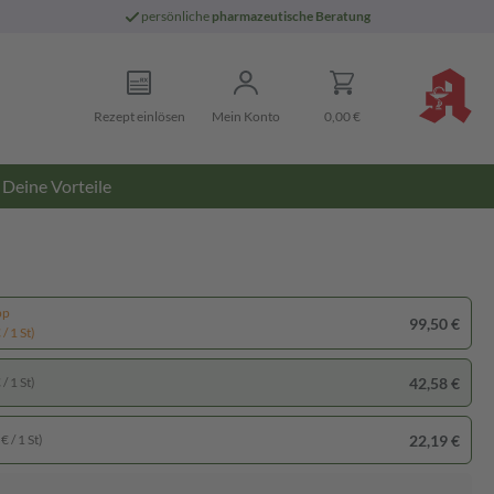
persönliche
pharmazeutische Beratung
Rezept einlösen
Mein Konto
0,00 €
Deine Vorteile
pp
99,50 €
/ 1 St)
42,58 €
/ 1 St)
22,19 €
€ / 1 St)