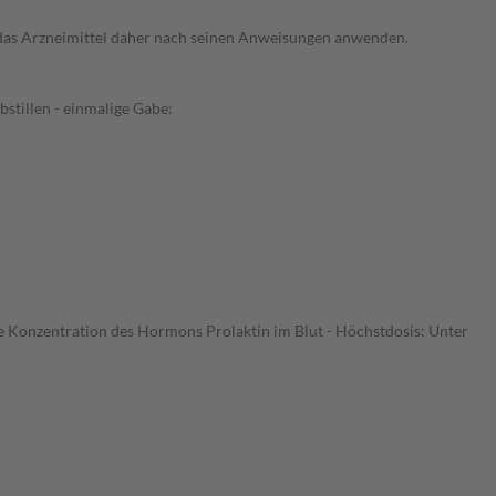
e das Arzneimittel daher nach seinen Anweisungen anwenden.
stillen - einmalige Gabe:
 Konzentration des Hormons Prolaktin im Blut - Höchstdosis: Unter