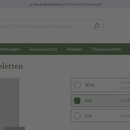
versandkostenfrei
ab 29 € und für E-Rezepte
letzungen
Sonnenschutz
Marken
Themenwelten
bletten
Sparti
30 St
(3,32 € 
8 St
(5,32 € 
2 St
(11,10 