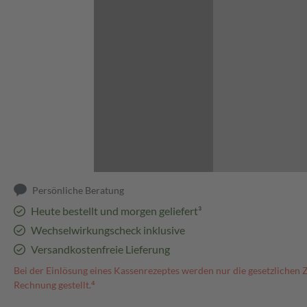
Abbildung kann abweichen
Persönliche Beratung
Heute bestellt und morgen geliefert³
Wechselwirkungscheck inklusive
Versandkostenfreie Lieferung
Bei der Einlösung eines Kassenrezeptes werden nur die gesetzlichen 
Rechnung gestellt.⁴