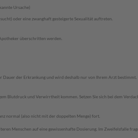
kannte Ursache)
lsucht) oder eine zwanghaft gesteigerte Sexualität auftreten.
 Apotheker überschritten werden.
r Dauer der Erkrankung und wird deshalb nur von Ihrem Arzt bestimmt.
igem Blutdruck und Verwirrtheit kommen. Setzen Sie sich bei dem Verdac
z normal (also nicht mit der doppelten Menge) fort.
d älteren Menschen auf eine gewissenhafte Dosierung. Im Zweifelsfalle f