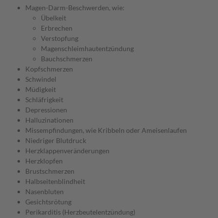
Magen-Darm-Beschwerden, wie:
Übelkeit
Erbrechen
Verstopfung
Magenschleimhautentzündung
Bauchschmerzen
Kopfschmerzen
Schwindel
Müdigkeit
Schläfrigkeit
Depressionen
Halluzinationen
Missempfindungen, wie Kribbeln oder Ameisenlaufen
Niedriger Blutdruck
Herzklappenveränderungen
Herzklopfen
Brustschmerzen
Halbseitenblindheit
Nasenbluten
Gesichtsrötung
Perikarditis (Herzbeutelentzündung)