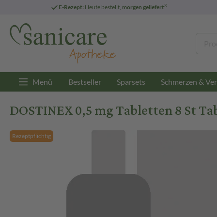
3
E-Rezept:
Heute bestellt,
morgen geliefert
Menü
Bestseller
Sparsets
Schmerzen & Ver
DOSTINEX 0,5 mg Tabletten 8 St Ta
Rezeptpflichtig