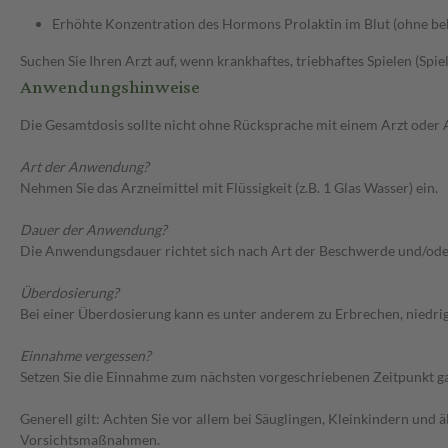
Erhöhte Konzentration des Hormons Prolaktin im Blut (ohne be
Suchen Sie Ihren Arzt auf, wenn krankhaftes, triebhaftes Spielen (Spie
Anwendungshinweise
Die Gesamtdosis sollte nicht ohne Rücksprache mit einem Arzt oder
Art der Anwendung?
Nehmen Sie das Arzneimittel mit Flüssigkeit (z.B. 1 Glas Wasser) ein.
Dauer der Anwendung?
Die Anwendungsdauer richtet sich nach Art der Beschwerde und/ode
Überdosierung?
Bei einer Überdosierung kann es unter anderem zu Erbrechen, niedr
Einnahme vergessen?
Setzen Sie die Einnahme zum nächsten vorgeschriebenen Zeitpunkt gan
Generell gilt: Achten Sie vor allem bei Säuglingen, Kleinkindern un
Vorsichtsmaßnahmen.