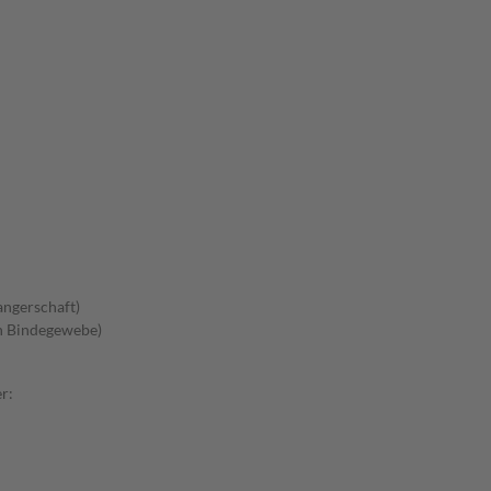
ngerschaft)
n Bindegewebe)
r: