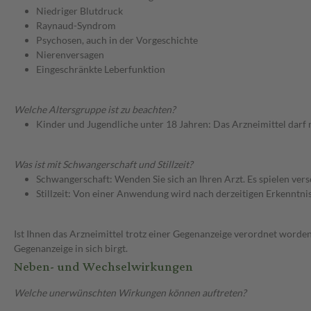
Niedriger Blutdruck
Raynaud-Syndrom
Psychosen, auch in der Vorgeschichte
Nierenversagen
Eingeschränkte Leberfunktion
Welche Altersgruppe ist zu beachten?
Kinder und Jugendliche unter 18 Jahren: Das Arzneimittel darf
Was ist mit Schwangerschaft und Stillzeit?
Schwangerschaft: Wenden Sie sich an Ihren Arzt. Es spielen ve
Stillzeit: Von einer Anwendung wird nach derzeitigen Erkenntniss
Ist Ihnen das Arzneimittel trotz einer Gegenanzeige verordnet worden
Gegenanzeige in sich birgt.
Neben- und Wechselwirkungen
Welche unerwünschten Wirkungen können auftreten?