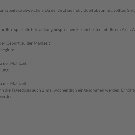
gsbeilage abweichen. Da der Arzt sie individuell abstimmt, sollten Si
 Ihre spezielle Erkrankung besprechen Sie am besten mit Ihrem Arzt: Ab
er Geburt, zu der Mahlzeit
sbeginn:
u der Mahlzeit
lung:
u der Mahlzeit
ann die Tagesdosis auch 2-mal wöchentlich eingenommen werden. Erhöhte
 werden.