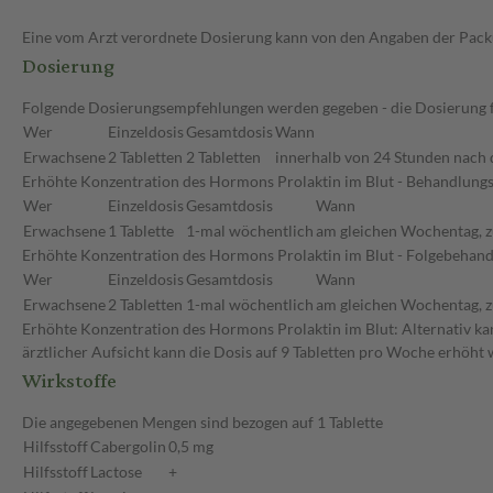
Eine vom Arzt verordnete Dosierung kann von den Angaben der Packun
Dosierung
Folgende Dosierungsempfehlungen werden gegeben - die Dosierung für
Wer
Einzeldosis
Gesamtdosis
Wann
Erwachsene
2 Tabletten
2 Tabletten
innerhalb von 24 Stunden nach d
Erhöhte Konzentration des Hormons Prolaktin im Blut - Behandlung
Wer
Einzeldosis
Gesamtdosis
Wann
Erwachsene
1 Tablette
1-mal wöchentlich
am gleichen Wochentag, z
Erhöhte Konzentration des Hormons Prolaktin im Blut - Folgebehand
Wer
Einzeldosis
Gesamtdosis
Wann
Erwachsene
2 Tabletten
1-mal wöchentlich
am gleichen Wochentag, z
Erhöhte Konzentration des Hormons Prolaktin im Blut: Alternativ k
ärztlicher Aufsicht kann die Dosis auf 9 Tabletten pro Woche erhöht
Wirkstoffe
Die angegebenen Mengen sind bezogen auf 1 Tablette
Hilfsstoff
Cabergolin
0,5 mg
Hilfsstoff
Lactose
+