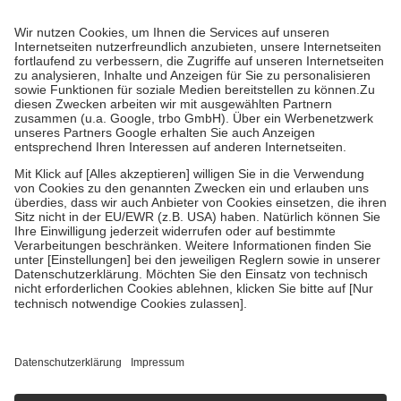
Prozent des Abgabepreises,
mindestens
jedoch
fünf Euro
und
höchstens zehn Euro.
Es sind jedoch nie mehr als die tatsächlichen
Kosten der Leistung zu entrichten.
Diese Regeln gelten grundsätzlich auch für Online-Apotheken.
Bei Heilmitteln und häuslicher Krankenpflege beträgt die
Zuzahlung zehn Prozent der Kosten sowie zehn Euro je
Verordnung.
Um das Engagement der Versicherten für ihre eigene Gesundheit zu
stärken und die besondere Stellung der Familie zu unterstützen,
fallen
keine Zuzahlungen
an bei:
• Kindern und Jugendlichen bis zum vollendeten 18. Lebensjahr
mit Ausnahme der Fahrkosten
• Untersuchungen zur Vorsorge und Früherkennung, die von der
GKV getragen werden
• empfohlenen Schutzimpfungen
• Harn- und Blutteststreifen
Wir nutzen Trusted Shops als unabhängigen Dienstleister für die
Einholung von Bewertungen. Trusted Shops hat Maßnahmen
getroffen, um sicherzustellen, dass es sich um echte Bewertungen
handelt. Mehr Informationen findest du hier:
https://help.etrusted.com/hc/de/articles/4419944605341