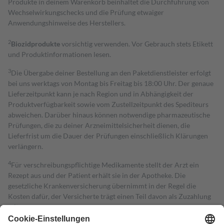
Produkte in deinem Warenkorb beinhaltet die Durchführung von
Wechselwirkungschecks und die Prüfung etwaiger
Anwendungshinweise des Herstellers.
2
Biozidprodukte
vorsichtig verwenden. Vor Gebrauch stets Etikett
und Produktinformationen lesen.
3
Die Übergabe deiner Bestellung an den Paketdienstleister erfolgt
bei uns werktags von Montag bis Freitag bis 18:00 Uhr. Der genaue
Lieferzeitpunkt kann je nach Region und in Abhängigkeit der
Produktverfügbarkeit sowie vom Zustellzeitpunkt des Spediteurs
abweichen. Darüber hinaus können notwendige pharmazeutische
Prüfungen, die zu deiner Arzneimittelsicherheit dienen, die
Lieferfrist um die Dauer der Prüfungen einschließlich Klärungen
verlängern.
4
Für verschreibungspflichtige Medikamente stellt der Arzt ein
Rezept aus und der Patient erhält sie in der Apotheke. Die
gesetzliche Krankenversicherung übernimmt in der Regel die
Kosten dafür, der Versicherte trägt einen Teil davon als Zuzahlung
mit.
Grundsätzlich leisten Mitglieder Zuzahlungen in Höhe von zehn