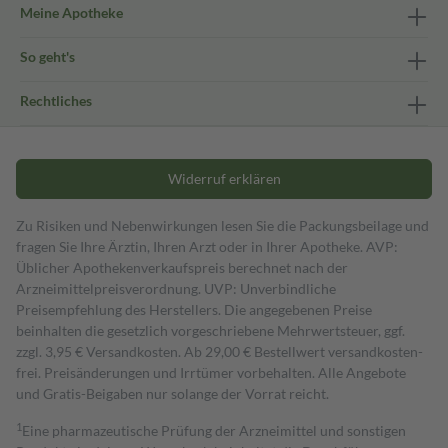
Meine Apotheke
So geht's
Rechtliches
Widerruf erklären
Zu Risiken und Nebenwirkungen lesen Sie die Packungsbeilage und
fragen Sie Ihre Ärztin, Ihren Arzt oder in Ihrer Apotheke. AVP:
Üblicher Apothekenverkaufspreis berechnet nach der
Arzneimittelpreisverordnung. UVP: Unverbindliche
Preisempfehlung des Herstellers. Die angegebenen Preise
beinhalten die gesetzlich vorgeschriebene Mehrwertsteuer, ggf.
zzgl. 3,95 € Versandkosten. Ab 29,00 € Bestell­wert versand­kosten­
frei. Preisänderungen und Irrtümer vorbehalten. Alle Angebote
und Gratis-Beigaben nur solange der Vorrat reicht.
1
Eine pharmazeutische Prüfung der Arzneimittel und sonstigen