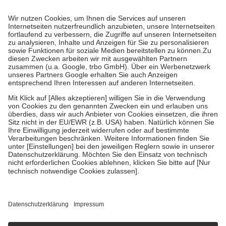
Prozent des Abgabepreises,
mindestens
jedoch
fünf Euro
und
höchstens zehn Euro.
Es sind jedoch nie mehr als die tatsächlichen
Kosten der Leistung zu entrichten.
Diese Regeln gelten grundsätzlich auch für Online-Apotheken.
Bei Heilmitteln und häuslicher Krankenpflege beträgt die
Zuzahlung zehn Prozent der Kosten sowie zehn Euro je
Verordnung.
Um das Engagement der Versicherten für ihre eigene Gesundheit zu
stärken und die besondere Stellung der Familie zu unterstützen,
fallen
keine Zuzahlungen
an bei:
• Kindern und Jugendlichen bis zum vollendeten 18. Lebensjahr
mit Ausnahme der Fahrkosten
• Untersuchungen zur Vorsorge und Früherkennung, die von der
GKV getragen werden
• empfohlenen Schutzimpfungen
• Harn- und Blutteststreifen
Wir nutzen Trusted Shops als unabhängigen Dienstleister für die
Einholung von Bewertungen. Trusted Shops hat Maßnahmen
getroffen, um sicherzustellen, dass es sich um echte Bewertungen
handelt. Mehr Informationen findest du hier:
https://help.etrusted.com/hc/de/articles/4419944605341