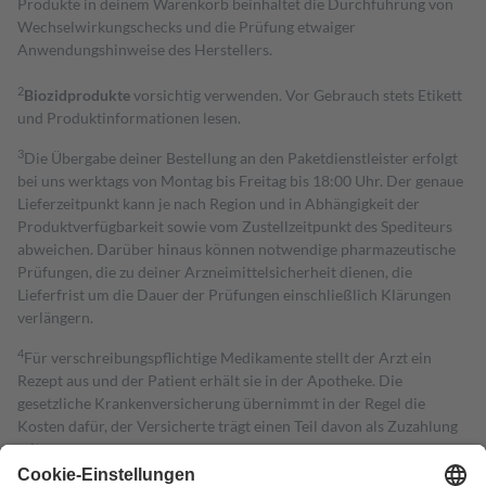
Produkte in deinem Warenkorb beinhaltet die Durchführung von
Wechselwirkungschecks und die Prüfung etwaiger
Anwendungshinweise des Herstellers.
2
Biozidprodukte
vorsichtig verwenden. Vor Gebrauch stets Etikett
und Produktinformationen lesen.
3
Die Übergabe deiner Bestellung an den Paketdienstleister erfolgt
bei uns werktags von Montag bis Freitag bis 18:00 Uhr. Der genaue
Lieferzeitpunkt kann je nach Region und in Abhängigkeit der
Produktverfügbarkeit sowie vom Zustellzeitpunkt des Spediteurs
abweichen. Darüber hinaus können notwendige pharmazeutische
Prüfungen, die zu deiner Arzneimittelsicherheit dienen, die
Lieferfrist um die Dauer der Prüfungen einschließlich Klärungen
verlängern.
4
Für verschreibungspflichtige Medikamente stellt der Arzt ein
Rezept aus und der Patient erhält sie in der Apotheke. Die
gesetzliche Krankenversicherung übernimmt in der Regel die
Kosten dafür, der Versicherte trägt einen Teil davon als Zuzahlung
mit.
Grundsätzlich leisten Mitglieder Zuzahlungen in Höhe von zehn