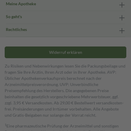
Meine Apotheke
So geht's
Rechtliches
Widerruf erklären
Zu Risiken und Nebenwirkungen lesen Sie die Packungsbeilage und
fragen Sie Ihre Ärztin, Ihren Arzt oder in Ihrer Apotheke. AVP:
Üblicher Apothekenverkaufspreis berechnet nach der
Arzneimittelpreisverordnung. UVP: Unverbindliche
Preisempfehlung des Herstellers. Die angegebenen Preise
beinhalten die gesetzlich vorgeschriebene Mehrwertsteuer, ggf.
zzgl. 3,95 € Versandkosten. Ab 29,00 € Bestell­wert versand­kosten­
frei. Preisänderungen und Irrtümer vorbehalten. Alle Angebote
und Gratis-Beigaben nur solange der Vorrat reicht.
1
Eine pharmazeutische Prüfung der Arzneimittel und sonstigen