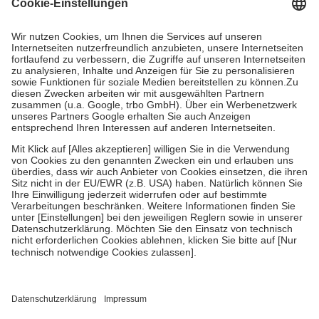
Kosten dafür, der Versicherte trägt einen Teil davon als Zuzahlung
mit.
Grundsätzlich leisten Mitglieder Zuzahlungen in Höhe von zehn
Prozent des Abgabepreises,
mindestens
jedoch
fünf Euro
und
höchstens zehn Euro.
Es sind jedoch nie mehr als die tatsächlichen
Kosten der Leistung zu entrichten.
Diese Regeln gelten grundsätzlich auch für Online-Apotheken.
Bei Heilmitteln und häuslicher Krankenpflege beträgt die
Zuzahlung zehn Prozent der Kosten sowie zehn Euro je
Verordnung.
Um das Engagement der Versicherten für ihre eigene Gesundheit zu
stärken und die besondere Stellung der Familie zu unterstützen,
fallen
keine Zuzahlungen
an bei:
• Kindern und Jugendlichen bis zum vollendeten 18. Lebensjahr
mit Ausnahme der Fahrkosten
• Untersuchungen zur Vorsorge und Früherkennung, die von der
GKV getragen werden
• empfohlenen Schutzimpfungen
• Harn- und Blutteststreifen
Wir nutzen Trusted Shops als unabhängigen Dienstleister für die
Einholung von Bewertungen. Trusted Shops hat Maßnahmen