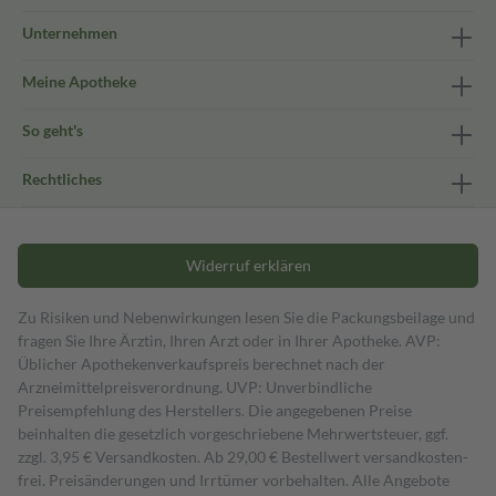
Unternehmen
Meine Apotheke
So geht's
Rechtliches
Widerruf erklären
Zu Risiken und Nebenwirkungen lesen Sie die Packungsbeilage und
fragen Sie Ihre Ärztin, Ihren Arzt oder in Ihrer Apotheke. AVP:
Üblicher Apothekenverkaufspreis berechnet nach der
Arzneimittelpreisverordnung. UVP: Unverbindliche
Preisempfehlung des Herstellers. Die angegebenen Preise
beinhalten die gesetzlich vorgeschriebene Mehrwertsteuer, ggf.
zzgl. 3,95 € Versandkosten. Ab 29,00 € Bestell­wert versand­kosten­
frei. Preisänderungen und Irrtümer vorbehalten. Alle Angebote