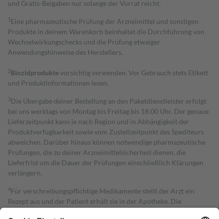
und Gratis-Beigaben nur solange der Vorrat reicht.
1
Eine pharmazeutische Prüfung der Arzneimittel und sonstigen
Produkte in deinem Warenkorb beinhaltet die Durchführung von
Wechselwirkungschecks und die Prüfung etwaiger
Anwendungshinweise des Herstellers.
2
Biozidprodukte
vorsichtig verwenden. Vor Gebrauch stets Etikett
und Produktinformationen lesen.
3
Die Übergabe deiner Bestellung an den Paketdienstleister erfolgt
bei uns werktags von Montag bis Freitag bis 18:00 Uhr. Der genaue
Lieferzeitpunkt kann je nach Region und in Abhängigkeit der
Produktverfügbarkeit sowie vom Zustellzeitpunkt des Spediteurs
abweichen. Darüber hinaus können notwendige pharmazeutische
Prüfungen, die zu deiner Arzneimittelsicherheit dienen, die
Lieferfrist um die Dauer der Prüfungen einschließlich Klärungen
verlängern.
4
Für verschreibungspflichtige Medikamente stellt der Arzt ein
Rezept aus und der Patient erhält sie in der Apotheke. Die
gesetzliche Krankenversicherung übernimmt in der Regel die