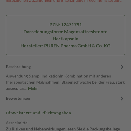
gesetzlichen Zuzahlungen und Eigenanteile in Rechnung gestellt.⁴
PZN: 12471791
Darreichungsform: Magensaftresistente
Hartkapseln
Hersteller: PUREN Pharma GmbH & Co. KG
Beschreibung
Anwendung &amp; IndikationIn Kombination mit anderen
therapeutischen Maßnahmen: Blasenschwäche bei der Frau, stark
ausgepräg…
Mehr
Bewertungen
Hinweistexte und Pflichtangaben
Arzneimittel
Zu Risiken und Nebenwirkungen lesen Sie die Packungsbeilage