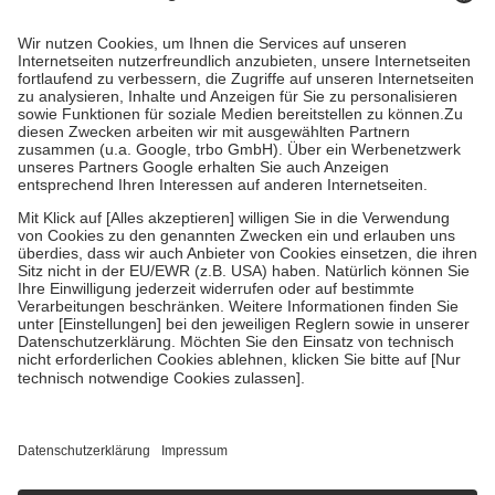
Kosten dafür, der Versicherte trägt einen Teil davon als Zuzahlung
mit.
Grundsätzlich leisten Mitglieder Zuzahlungen in Höhe von zehn
Prozent des Abgabepreises,
mindestens
jedoch
fünf Euro
und
höchstens zehn Euro.
Es sind jedoch nie mehr als die tatsächlichen
Kosten der Leistung zu entrichten.
Diese Regeln gelten grundsätzlich auch für Online-Apotheken.
Bei Heilmitteln und häuslicher Krankenpflege beträgt die
Zuzahlung zehn Prozent der Kosten sowie zehn Euro je
Verordnung.
Um das Engagement der Versicherten für ihre eigene Gesundheit zu
stärken und die besondere Stellung der Familie zu unterstützen,
fallen
keine Zuzahlungen
an bei:
• Kindern und Jugendlichen bis zum vollendeten 18. Lebensjahr
mit Ausnahme der Fahrkosten
• Untersuchungen zur Vorsorge und Früherkennung, die von der
GKV getragen werden
• empfohlenen Schutzimpfungen
• Harn- und Blutteststreifen
Wir nutzen Trusted Shops als unabhängigen Dienstleister für die
Einholung von Bewertungen. Trusted Shops hat Maßnahmen