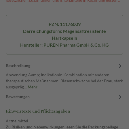
gesetzlichen Zuzahlungen und Eigenanteile in Rechnung gestellt.⁴
PZN: 11176009
Darreichungsform: Magensaftresistente
Hartkapseln
Hersteller: PUREN Pharma GmbH & Co. KG
Beschreibung
Anwendung &amp; IndikationIn Kombination mit anderen
therapeutischen Maßnahmen: Blasenschwäche bei der Frau, stark
ausgepräg…
Mehr
Bewertungen
Hinweistexte und Pflichtangaben
Arzneimittel
Zu Risiken und Nebenwirkungen lesen Sie die Packungsbeilage