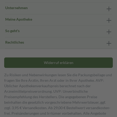
Unternehmen
Meine Apotheke
So geht's
Rechtliches
Widerruf erklären
Zu Risiken und Nebenwirkungen lesen Sie die Packungsbeilage und
fragen Sie Ihre Ärztin, Ihren Arzt oder in Ihrer Apotheke. AVP:
Üblicher Apothekenverkaufspreis berechnet nach der
Arzneimittelpreisverordnung. UVP: Unverbindliche
Preisempfehlung des Herstellers. Die angegebenen Preise
beinhalten die gesetzlich vorgeschriebene Mehrwertsteuer, ggf.
zzgl. 3,95 € Versandkosten. Ab 29,00 € Bestell­wert versand­kosten­
frei. Preisänderungen und Irrtümer vorbehalten. Alle Angebote