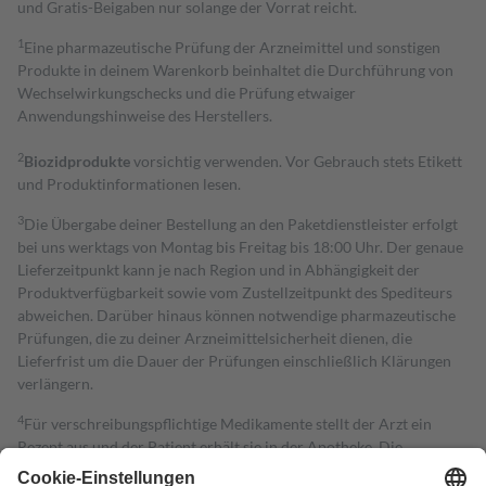
und Gratis-Beigaben nur solange der Vorrat reicht.
1
Eine pharmazeutische Prüfung der Arzneimittel und sonstigen
Produkte in deinem Warenkorb beinhaltet die Durchführung von
Wechselwirkungschecks und die Prüfung etwaiger
Anwendungshinweise des Herstellers.
2
Biozidprodukte
vorsichtig verwenden. Vor Gebrauch stets Etikett
und Produktinformationen lesen.
3
Die Übergabe deiner Bestellung an den Paketdienstleister erfolgt
bei uns werktags von Montag bis Freitag bis 18:00 Uhr. Der genaue
Lieferzeitpunkt kann je nach Region und in Abhängigkeit der
Produktverfügbarkeit sowie vom Zustellzeitpunkt des Spediteurs
abweichen. Darüber hinaus können notwendige pharmazeutische
Prüfungen, die zu deiner Arzneimittelsicherheit dienen, die
Lieferfrist um die Dauer der Prüfungen einschließlich Klärungen
verlängern.
4
Für verschreibungspflichtige Medikamente stellt der Arzt ein
Rezept aus und der Patient erhält sie in der Apotheke. Die
gesetzliche Krankenversicherung übernimmt in der Regel die