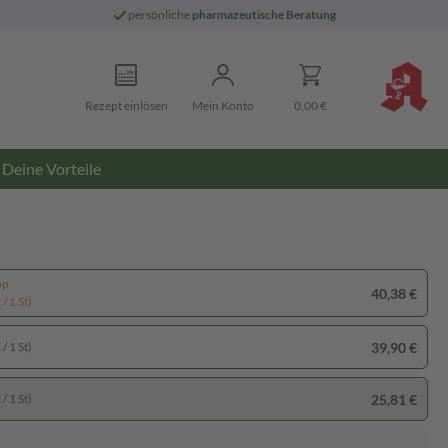
persönliche
pharmazeutische Beratung
Rezept einlösen
Mein Konto
0,00 €
Deine Vorteile
pp
40,38 €
/ 1 St)
39,90 €
/ 1 St)
25,81 €
/ 1 St)