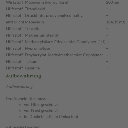
Wirkstoff
Mebeverin hydrochlorid
200 mg
Hilfsstoff
Titandioxid
+
Hilfsstoff
Drucktinte, propylenglycolhaltig
+
entspricht
Mebeverin
184,35 mg
Hilfsstoff
Triacetin
+
Hilfsstoff
Magnesium stearat
+
Hilfsstoff
Methacrylsäure-Ethylacrylat Copolymer (1:1)
+
Hilfsstoff
Hypromellose
+
Hilfsstoff
Ethylacrylat-Methylmethacrylat-Copolymer
+
Hilfsstoff
Talkum
+
Hilfsstoff
Gelatine
+
Aufbewahrung
Aufbewahrung
Das Arzneimittel muss
vor Hitze geschützt
vor Frost geschützt
im Dunkeln (z.B. im Umkarton)
aufbewahrt werden.