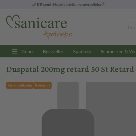
3
E-Rezept:
Heute bestellt,
morgen geliefert
Menü
Bestseller
Sparsets
Schmerzen & Ver
Duspatal 200mg retard 50 St Retard
Rezeptpflichtig
Reimport