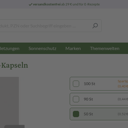
versandkostenfrei
ab 29 € und für E-Rezepte
letzungen
Sonnenschutz
Marken
Themenwelten
-Kapseln
Sparti
100 St
(0,40 € 
90 St
(0,44 € 
50 St
(0,52 € 