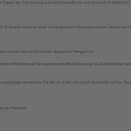
Dauer der Erkrankung und wird deshalb nur von Ihrem Arzt bestimmt. Pri
hen, Krämpfe sowie zu einer verlangsamten Atmung kommen. Setzen sie s
z normal (also nicht mit der doppelten Menge) fort.
d älteren Menschen auf eine gewissenhafte Dosierung. Im Zweifelsfalle f
gsbeilage abweichen. Da der Arzt sie individuell abstimmt, sollten Si
g der Mahlzeit