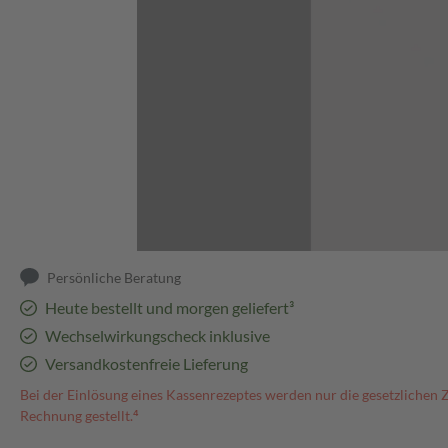
Abbildung kann abweichen
Persönliche Beratung
Heute bestellt und morgen geliefert³
Wechselwirkungscheck inklusive
Versandkostenfreie Lieferung
Bei der Einlösung eines Kassenrezeptes werden nur die gesetzlichen 
Rechnung gestellt.⁴