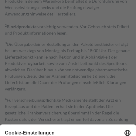
Produkte in deinem Warenkorb beinhaltet die Durchführung von
Wechselwirkungschecks und die Prüfung etwaiger
Anwendungshinweise des Herstellers.
2
Biozidprodukte
vorsichtig verwenden. Vor Gebrauch stets Etikett
und Produktinformationen lesen.
3
Die Übergabe deiner Bestellung an den Paketdienstleister erfolgt
bei uns werktags von Montag bis Freitag bis 18:00 Uhr. Der genaue
Lieferzeitpunkt kann je nach Region und in Abhängigkeit der
Produktverfügbarkeit sowie vom Zustellzeitpunkt des Spediteurs
abweichen. Darüber hinaus können notwendige pharmazeutische
Prüfungen, die zu deiner Arzneimittelsicherheit dienen, die
Lieferfrist um die Dauer der Prüfungen einschließlich Klärungen
verlängern.
4
Für verschreibungspflichtige Medikamente stellt der Arzt ein
Rezept aus und der Patient erhält sie in der Apotheke. Die
gesetzliche Krankenversicherung übernimmt in der Regel die
Kosten dafür, der Versicherte trägt einen Teil davon als Zuzahlung
mit.
Grundsätzlich leisten Mitglieder Zuzahlungen in Höhe von zehn