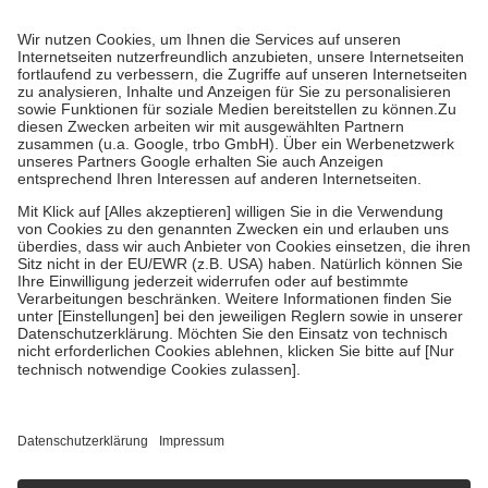
Prozent des Abgabepreises,
mindestens
jedoch
fünf Euro
und
höchstens zehn Euro.
Es sind jedoch nie mehr als die tatsächlichen
Kosten der Leistung zu entrichten.
Diese Regeln gelten grundsätzlich auch für Online-Apotheken.
Bei Heilmitteln und häuslicher Krankenpflege beträgt die
Zuzahlung zehn Prozent der Kosten sowie zehn Euro je
Verordnung.
Um das Engagement der Versicherten für ihre eigene Gesundheit zu
stärken und die besondere Stellung der Familie zu unterstützen,
fallen
keine Zuzahlungen
an bei:
• Kindern und Jugendlichen bis zum vollendeten 18. Lebensjahr
mit Ausnahme der Fahrkosten
• Untersuchungen zur Vorsorge und Früherkennung, die von der
GKV getragen werden
• empfohlenen Schutzimpfungen
• Harn- und Blutteststreifen
Wir nutzen Trusted Shops als unabhängigen Dienstleister für die
Einholung von Bewertungen. Trusted Shops hat Maßnahmen
getroffen, um sicherzustellen, dass es sich um echte Bewertungen
handelt. Mehr Informationen findest du hier:
https://help.etrusted.com/hc/de/articles/4419944605341