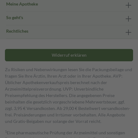
Meine Apotheke
So geht's
Rechtliches
Widerruf erklären
Zu Risiken und Nebenwirkungen lesen Sie die Packungsbeilage und
fragen Sie Ihre Ärztin, Ihren Arzt oder in Ihrer Apotheke. AVP:
Üblicher Apothekenverkaufspreis berechnet nach der
Arzneimittelpreisverordnung. UVP: Unverbindliche
Preisempfehlung des Herstellers. Die angegebenen Preise
beinhalten die gesetzlich vorgeschriebene Mehrwertsteuer, ggf.
zzgl. 3,95 € Versandkosten. Ab 29,00 € Bestell­wert versand­kosten­
frei. Preisänderungen und Irrtümer vorbehalten. Alle Angebote
und Gratis-Beigaben nur solange der Vorrat reicht.
1
Eine pharmazeutische Prüfung der Arzneimittel und sonstigen