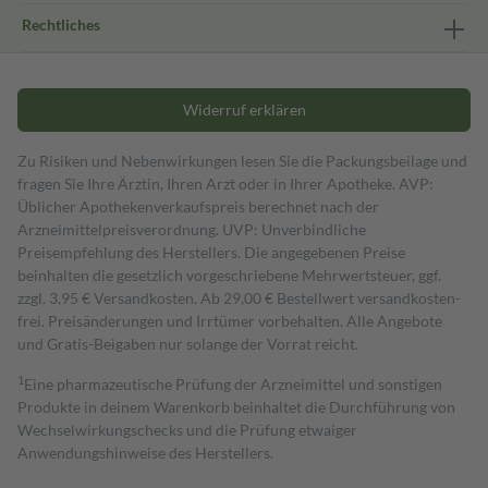
Rechtliches
Widerruf erklären
Zu Risiken und Nebenwirkungen lesen Sie die Packungsbeilage und
fragen Sie Ihre Ärztin, Ihren Arzt oder in Ihrer Apotheke. AVP:
Üblicher Apothekenverkaufspreis berechnet nach der
Arzneimittelpreisverordnung. UVP: Unverbindliche
Preisempfehlung des Herstellers. Die angegebenen Preise
beinhalten die gesetzlich vorgeschriebene Mehrwertsteuer, ggf.
zzgl. 3,95 € Versandkosten. Ab 29,00 € Bestell­wert versand­kosten­
frei. Preisänderungen und Irrtümer vorbehalten. Alle Angebote
und Gratis-Beigaben nur solange der Vorrat reicht.
1
Eine pharmazeutische Prüfung der Arzneimittel und sonstigen
Produkte in deinem Warenkorb beinhaltet die Durchführung von
Wechselwirkungschecks und die Prüfung etwaiger
Anwendungshinweise des Herstellers.