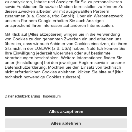
Bei Heilmitteln und häuslicher Krankenpflege beträgt die
Zuzahlung zehn Prozent der Kosten sowie zehn Euro je
Verordnung.
Um das Engagement der Versicherten für ihre eigene Gesundheit zu
stärken und die besondere Stellung der Familie zu unterstützen,
fallen
keine Zuzahlungen
an bei:
• Kindern und Jugendlichen bis zum vollendeten 18. Lebensjahr
mit Ausnahme der Fahrkosten
• Untersuchungen zur Vorsorge und Früherkennung, die von der
GKV getragen werden
• empfohlenen Schutzimpfungen
• Harn- und Blutteststreifen
Wir nutzen Trusted Shops als unabhängigen Dienstleister für die
Einholung von Bewertungen. Trusted Shops hat Maßnahmen
getroffen, um sicherzustellen, dass es sich um echte Bewertungen
handelt. Mehr Informationen findest du hier:
https://help.etrusted.com/hc/de/articles/4419944605341
Einige Bilder und Inhalte wurden unter Zuhilfenahme künstlicher
Intelligenz erstellt.