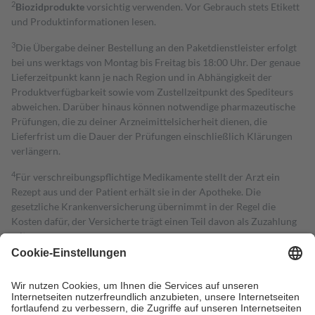
2
Biozidprodukte
vorsichtig verwenden. Vor Gebrauch stets Etikett
und Produktinformationen lesen.
3
Die Übergabe deiner Bestellung an den Paketdienstleister erfolgt
bei uns werktags von Montag bis Freitag bis 18:00 Uhr. Der genaue
Lieferzeitpunkt kann je nach Region und in Abhängigkeit der
Produktverfügbarkeit sowie vom Zustellzeitpunkt des Spediteurs
abweichen. Darüber hinaus können notwendige pharmazeutische
Prüfungen, die zu deiner Arzneimittelsicherheit dienen, die
Lieferfrist um die Dauer der Prüfungen einschließlich Klärungen
verlängern.
4
Für verschreibungspflichtige Medikamente stellt der Arzt ein
Rezept aus und der Patient erhält sie in der Apotheke. Die
gesetzliche Krankenversicherung übernimmt in der Regel die
Kosten dafür, der Versicherte trägt einen Teil davon als Zuzahlung
mit.
Grundsätzlich leisten Mitglieder Zuzahlungen in Höhe von zehn
Prozent des Abgabepreises,
mindestens
jedoch
fünf Euro
und
höchstens zehn Euro.
Es sind jedoch nie mehr als die tatsächlichen
Kosten der Leistung zu entrichten.
Diese Regeln gelten grundsätzlich auch für Online-Apotheken.