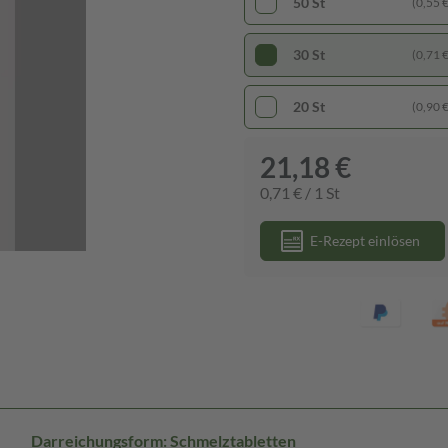
50 St
(0,55 € 
30 St
(0,71 € 
20 St
(0,90 € 
21,18 €
0,71 € / 1 St
E-Rezept einlösen
Darreichungsform: Schmelztabletten