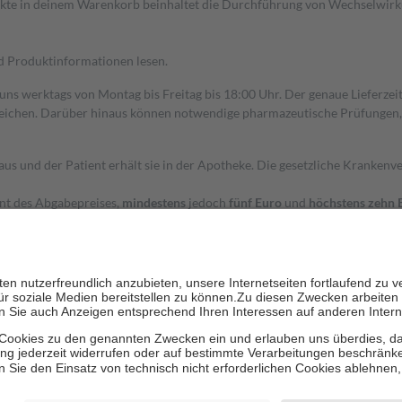
dukte in deinem Warenkorb beinhaltet die Durchführung von Wechselwir
nd Produktinformationen lesen.
 uns werktags von Montag bis Freitag bis 18:00 Uhr. Der genaue Lieferze
ichen. Darüber hinaus können notwendige pharmazeutische Prüfungen, die
aus und der Patient erhält sie in der Apotheke. Die gesetzliche Krankenv
ent des Abgabepreises,
mindestens
jedoch
fünf Euro
und
höchstens zehn 
zehn Prozent der Kosten sowie zehn Euro je Verordnung.
rken und die besondere Stellung der Familie zu unterstützen, fallen
kein
 Ausnahme der Fahrkosten
 getragen werden
holung von Bewertungen. Trusted Shops hat Maßnahmen getroffen, um sic