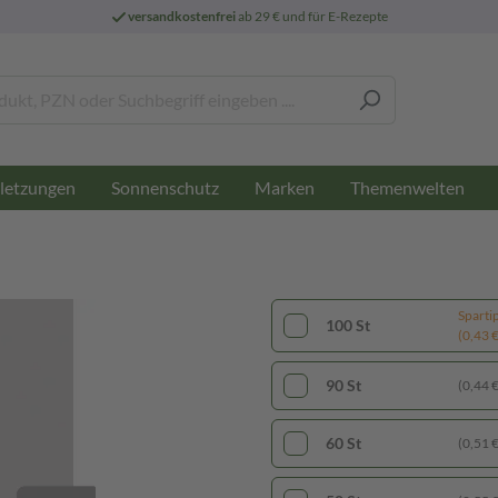
versandkostenfrei
ab 29 € und für E-Rezepte
letzungen
Sonnenschutz
Marken
Themenwelten
Sparti
100 St
(0,43 € 
90 St
(0,44 € 
60 St
(0,51 € 