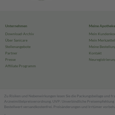
Unternehmen
Meine Apothek
Download-Archiv
Mein Kundenko
Über Sanicare
Mein Merkzettel
Stellenangebote
Meine Bestellun
Partner
Kontakt
Presse
Neuregistrierun
Affiliate Programm
Zu Risiken und Nebenwirkungen lesen Sie die Packungsbeilage und fra
Arzneimittelpreisverordnung. UVP: Unverbindliche Preisempfehlung de
Bestell­wert versand­kosten­frei. Preisänderungen und Irrtümer vorbeh