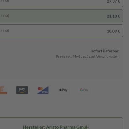
27,37 €
/ 1 St)
21,18 €
/ 1 St)
18,09 €
/ 1 St)
sofort lieferbar
Preise inkl. MwSt. ggf. zzgl. Versandkosten
Hersteller: Aristo Pharma GmbH