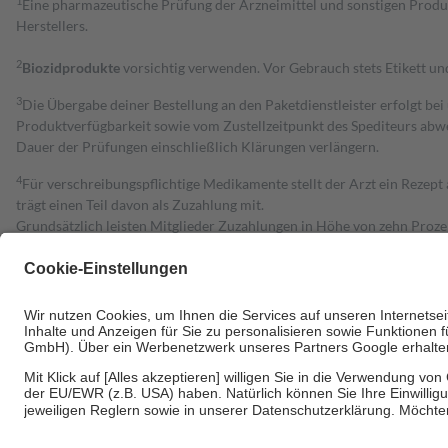
1
Eine pharmazeutische Prüfung der Arzneimittel und sonstigen Pro
Herstellers.
2
Biozidprodukte
vorsichtig verwenden. Vor Gebrauch stets Etikett u
3
Die Übergabe deiner Bestellung an den Paketdienstleister erfolgt bei
Produktverfügbarkeit sowie vom Zustellzeitpunkt des Spediteurs abwe
Dauer der Prüfungen einschließlich Klärungen verlängern.
4
Für verschreibungspflichtige Medikamente stellt der Arzt ein Rezept 
trägt einen Teil davon als Zuzahlung mit.
Grundsätzlich leisten Mitglieder Zuzahlungen in Höhe von zehn Proz
zu entrichten.
Diese Regeln gelten grundsätzlich auch für Online-Apotheken.
Bei Heilmitteln und häuslicher Krankenpflege beträgt die Zuzahlung 
Um das Engagement der Versicherten für ihre eigene Gesundheit zu stä
• Kindern und Jugendlichen bis zum vollendeten 18. Lebensjahr mit
• Untersuchungen zur Vorsorge und Früherkennung, die von der GKV
• empfohlenen Schutzimpfungen
• Harn- und Blutteststreifen
Wir nutzen Trusted Shops als unabhängigen Dienstleister für die Ein