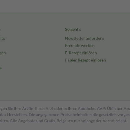
e
So geht's
nto
Newsletter anfordern
Freunde werben
gen
E-Rezept einlösen
Papier Rezept einlösen
g
gen Sie Ihre Ärztin, Ihren Arzt oder in Ihrer Apotheke. AVP: Üblicher A
s Herstellers. Die angegebenen Preise beinhalten die gesetzlich vorgesc
alten. Alle Angebote und Gratis-Beigaben nur solange der Vorrat reicht.