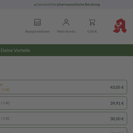
persönliche
pharmazeutische Beratung
Rezept einlösen
Mein Konto
0,00 €
Deine Vorteile
pp
43,05 €
/ 1 St)
39,91 €
/ 1 St)
30,50 €
/ 1 St)