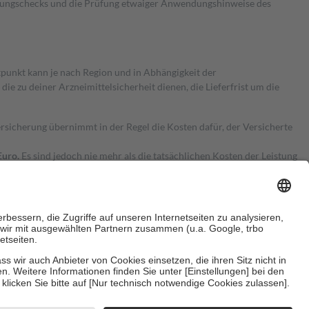
kungschecks und die Prüfung etwaiger Anwendungshinweise des
itpunkt kann je nach Region und in Abhängigkeit der
 zu deiner Arzneimittelsicherheit dienen, die Lieferfrist um die
ersicherung übernimmt in der Regel die Kosten dafür, der Versicherte
Euro.
Es sind jedoch nie mehr als die tatsächlichen Kosten der Leistung
e Zuzahlungen
an bei:
herzustellen, dass es sich um echte Bewertungen handelt. Mehr