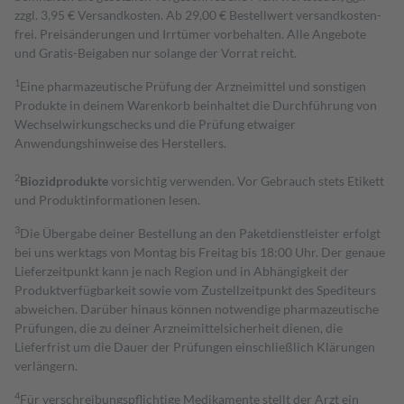
zzgl. 3,95 € Versandkosten. Ab 29,00 € Bestell­wert versand­kosten­
frei. Preisänderungen und Irrtümer vorbehalten. Alle Angebote
und Gratis-Beigaben nur solange der Vorrat reicht.
1
Eine pharmazeutische Prüfung der Arzneimittel und sonstigen
Produkte in deinem Warenkorb beinhaltet die Durchführung von
Wechselwirkungschecks und die Prüfung etwaiger
Anwendungshinweise des Herstellers.
2
Biozidprodukte
vorsichtig verwenden. Vor Gebrauch stets Etikett
und Produktinformationen lesen.
3
Die Übergabe deiner Bestellung an den Paketdienstleister erfolgt
bei uns werktags von Montag bis Freitag bis 18:00 Uhr. Der genaue
Lieferzeitpunkt kann je nach Region und in Abhängigkeit der
Produktverfügbarkeit sowie vom Zustellzeitpunkt des Spediteurs
abweichen. Darüber hinaus können notwendige pharmazeutische
Prüfungen, die zu deiner Arzneimittelsicherheit dienen, die
Lieferfrist um die Dauer der Prüfungen einschließlich Klärungen
verlängern.
4
Für verschreibungspflichtige Medikamente stellt der Arzt ein