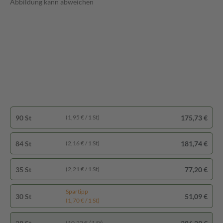
Abbildung kann abweichen
90 St
175,73 €
(1,95 € / 1 St)
84 St
181,74 €
(2,16 € / 1 St)
35 St
77,20 €
(2,21 € / 1 St)
Spartipp
30 St
51,09 €
(1,70 € / 1 St)
(10,22 € / 1 St)