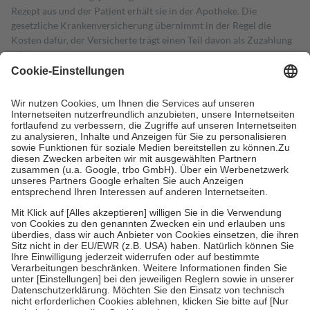
Rezept aus und der Patient erhält sie in der Apotheke. Die
gesetzliche Krankenversicherung übernimmt in der Regel die
Kosten dafür, der Versicherte trägt einen Teil davon als Zuzahlung
mit.
Grundsätzlich leisten Mitglieder Zuzahlungen in Höhe von zehn
Prozent des Abgabepreises,
mindestens
jedoch
fünf Euro
und
höchstens zehn Euro.
Es sind jedoch nie mehr als die tatsächlichen
Kosten der Leistung zu entrichten.
Diese Regeln gelten grundsätzlich auch für Online-Apotheken.
Bei Heilmitteln und häuslicher Krankenpflege beträgt die
Zuzahlung zehn Prozent der Kosten sowie zehn Euro je
Verordnung.
Um das Engagement der Versicherten für ihre eigene Gesundheit zu
stärken und die besondere Stellung der Familie zu unterstützen,
fallen
keine Zuzahlungen
an bei:
• Kindern und Jugendlichen bis zum vollendeten 18. Lebensjahr
mit Ausnahme der Fahrkosten
• Untersuchungen zur Vorsorge und Früherkennung, die von der
GKV getragen werden
• empfohlenen Schutzimpfungen
• Harn- und Blutteststreifen