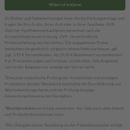
Widerruf erklären
Zu Risiken und Nebenwirkungen lesen Sie die Packungsbeilage und
fragen Sie Ihre Ärztin, Ihren Arzt oder in Ihrer Apotheke. AVP:
Üblicher Apothekenverkaufspreis berechnet nach der
Arzneimittelpreisverordnung. UVP: Unverbindliche
Preisempfehlung des Herstellers. Die angegebenen Preise
beinhalten die gesetzlich vorgeschriebene Mehrwertsteuer, ggf.
zzgl. 3,95 € Versandkosten. Ab 29,00 € Bestell­wert versand­kosten­
frei. Preisänderungen und Irrtümer vorbehalten. Alle Angebote
und Gratis-Beigaben nur solange der Vorrat reicht.
1
Eine pharmazeutische Prüfung der Arzneimittel und sonstigen
Produkte in deinem Warenkorb beinhaltet die Durchführung von
Wechselwirkungschecks und die Prüfung etwaiger
Anwendungshinweise des Herstellers.
2
Biozidprodukte
vorsichtig verwenden. Vor Gebrauch stets Etikett
und Produktinformationen lesen.
3
Die Übergabe deiner Bestellung an den Paketdienstleister erfolgt