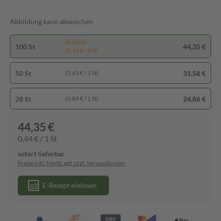
Abbildung kann abweichen
Spartipp
100 St
44,35 €
(0,44 € / 1 St)
50 St
31,58 €
(0,63 € / 1 St)
28 St
24,86 €
(0,89 € / 1 St)
44,35 €
0,44 € / 1 St
sofort lieferbar
Preise inkl. MwSt. ggf. zzgl. Versandkosten
E-Rezept einlösen