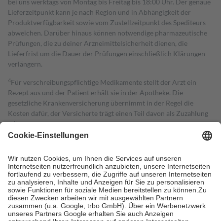
bei uns werktags von Montag bis Freitag bis 18:00 Uhr. Der genaue
Lieferzeitpunkt kann je nach Region und in Abhängigkeit der
Produktverfügbarkeit sowie vom Zustellzeitpunkt des Spediteurs
abweichen. Darüber hinaus können notwendige pharmazeutische
Prüfungen, die zu deiner Arzneimittelsicherheit dienen, die
Lieferfrist um die Dauer der Prüfungen einschließlich Klärungen
verlängern.
4
Für verschreibungspflichtige Medikamente stellt der Arzt ein
Rezept aus und der Patient erhält sie in der Apotheke. Die
gesetzliche Krankenversicherung übernimmt in der Regel die
Kosten dafür, der Versicherte trägt einen Teil davon als Zuzahlung
mit.
Grundsätzlich leisten Mitglieder Zuzahlungen in Höhe von zehn
Prozent des Abgabepreises,
mindestens
jedoch
fünf Euro
und
höchstens zehn Euro.
Es sind jedoch nie mehr als die tatsächlichen
Kosten der Leistung zu entrichten.
Diese Regeln gelten grundsätzlich auch für Online-Apotheken.
Bei Heilmitteln und häuslicher Krankenpflege beträgt die
Zuzahlung zehn Prozent der Kosten sowie zehn Euro je
Verordnung.
Um das Engagement der Versicherten für ihre eigene Gesundheit zu