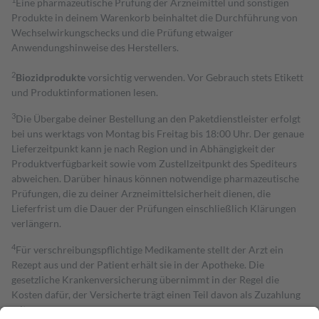
Eine pharmazeutische Prüfung der Arzneimittel und sonstigen
Produkte in deinem Warenkorb beinhaltet die Durchführung von
Wechselwirkungschecks und die Prüfung etwaiger
Anwendungshinweise des Herstellers.
2
Biozidprodukte
vorsichtig verwenden. Vor Gebrauch stets Etikett
und Produktinformationen lesen.
3
Die Übergabe deiner Bestellung an den Paketdienstleister erfolgt
bei uns werktags von Montag bis Freitag bis 18:00 Uhr. Der genaue
Lieferzeitpunkt kann je nach Region und in Abhängigkeit der
Produktverfügbarkeit sowie vom Zustellzeitpunkt des Spediteurs
abweichen. Darüber hinaus können notwendige pharmazeutische
Prüfungen, die zu deiner Arzneimittelsicherheit dienen, die
Lieferfrist um die Dauer der Prüfungen einschließlich Klärungen
verlängern.
4
Für verschreibungspflichtige Medikamente stellt der Arzt ein
Rezept aus und der Patient erhält sie in der Apotheke. Die
gesetzliche Krankenversicherung übernimmt in der Regel die
Kosten dafür, der Versicherte trägt einen Teil davon als Zuzahlung
mit.