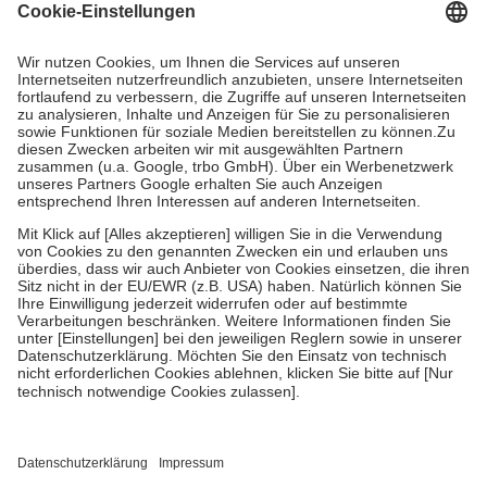
Grundsätzlich leisten Mitglieder Zuzahlungen in Höhe von zehn
Prozent des Abgabepreises,
mindestens
jedoch
fünf Euro
und
höchstens zehn Euro.
Es sind jedoch nie mehr als die tatsächlichen
Kosten der Leistung zu entrichten.
Diese Regeln gelten grundsätzlich auch für Online-Apotheken.
Bei Heilmitteln und häuslicher Krankenpflege beträgt die
Zuzahlung zehn Prozent der Kosten sowie zehn Euro je
Verordnung.
Um das Engagement der Versicherten für ihre eigene Gesundheit zu
stärken und die besondere Stellung der Familie zu unterstützen,
fallen
keine Zuzahlungen
an bei:
• Kindern und Jugendlichen bis zum vollendeten 18. Lebensjahr
mit Ausnahme der Fahrkosten
• Untersuchungen zur Vorsorge und Früherkennung, die von der
GKV getragen werden
• empfohlenen Schutzimpfungen
• Harn- und Blutteststreifen
Wir nutzen Trusted Shops als unabhängigen Dienstleister für die
Einholung von Bewertungen. Trusted Shops hat Maßnahmen
getroffen, um sicherzustellen, dass es sich um echte Bewertungen
handelt. Mehr Informationen findest du hier: