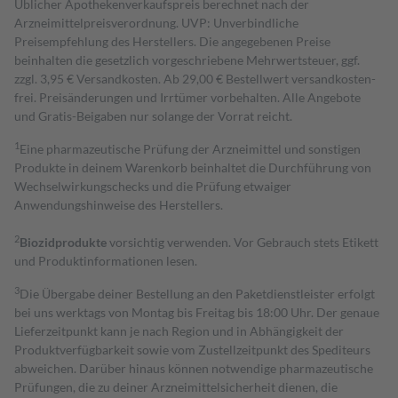
Üblicher Apothekenverkaufspreis berechnet nach der
Arzneimittelpreisverordnung. UVP: Unverbindliche
Preisempfehlung des Herstellers. Die angegebenen Preise
beinhalten die gesetzlich vorgeschriebene Mehrwertsteuer, ggf.
zzgl. 3,95 € Versandkosten. Ab 29,00 € Bestell­wert versand­kosten­
frei. Preisänderungen und Irrtümer vorbehalten. Alle Angebote
und Gratis-Beigaben nur solange der Vorrat reicht.
1
Eine pharmazeutische Prüfung der Arzneimittel und sonstigen
Produkte in deinem Warenkorb beinhaltet die Durchführung von
Wechselwirkungschecks und die Prüfung etwaiger
Anwendungshinweise des Herstellers.
2
Biozidprodukte
vorsichtig verwenden. Vor Gebrauch stets Etikett
und Produktinformationen lesen.
3
Die Übergabe deiner Bestellung an den Paketdienstleister erfolgt
bei uns werktags von Montag bis Freitag bis 18:00 Uhr. Der genaue
Lieferzeitpunkt kann je nach Region und in Abhängigkeit der
Produktverfügbarkeit sowie vom Zustellzeitpunkt des Spediteurs
abweichen. Darüber hinaus können notwendige pharmazeutische
Prüfungen, die zu deiner Arzneimittelsicherheit dienen, die