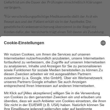
Lieferfrist um die Dauer der Prüfungen einschließlich Klärungen
verlängern.
4
Für verschreibungspflichtige Medikamente stellt der Arzt ein
Rezept aus und der Patient erhält sie in der Apotheke. Die
gesetzliche Krankenversicherung übernimmt in der Regel die
Kosten dafür, der Versicherte trägt einen Teil davon als Zuzahlung
mit.
Grundsätzlich leisten Mitglieder Zuzahlungen in Höhe von zehn
Prozent des Abgabepreises,
mindestens
jedoch
fünf Euro
und
höchstens zehn Euro.
Es sind jedoch nie mehr als die tatsächlichen
Kosten der Leistung zu entrichten.
Diese Regeln gelten grundsätzlich auch für Online-Apotheken.
Bei Heilmitteln und häuslicher Krankenpflege beträgt die
Zuzahlung zehn Prozent der Kosten sowie zehn Euro je
Verordnung.
Um das Engagement der Versicherten für ihre eigene Gesundheit zu
stärken und die besondere Stellung der Familie zu unterstützen,
fallen
keine Zuzahlungen
an bei:
• Kindern und Jugendlichen bis zum vollendeten 18. Lebensjahr
mit Ausnahme der Fahrkosten
• Untersuchungen zur Vorsorge und Früherkennung, die von der