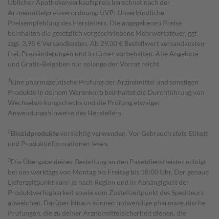
Üblicher Apothekenverkaufspreis berechnet nach der
Arzneimittelpreisverordnung. UVP: Unverbindliche
Preisempfehlung des Herstellers. Die angegebenen Preise
beinhalten die gesetzlich vorgeschriebene Mehrwertsteuer, ggf.
zzgl. 3,95 € Versandkosten. Ab 29,00 € Bestell­wert versand­kosten­
frei. Preisänderungen und Irrtümer vorbehalten. Alle Angebote
und Gratis-Beigaben nur solange der Vorrat reicht.
1
Eine pharmazeutische Prüfung der Arzneimittel und sonstigen
Produkte in deinem Warenkorb beinhaltet die Durchführung von
Wechselwirkungschecks und die Prüfung etwaiger
Anwendungshinweise des Herstellers.
2
Biozidprodukte
vorsichtig verwenden. Vor Gebrauch stets Etikett
und Produktinformationen lesen.
3
Die Übergabe deiner Bestellung an den Paketdienstleister erfolgt
bei uns werktags von Montag bis Freitag bis 18:00 Uhr. Der genaue
Lieferzeitpunkt kann je nach Region und in Abhängigkeit der
Produktverfügbarkeit sowie vom Zustellzeitpunkt des Spediteurs
abweichen. Darüber hinaus können notwendige pharmazeutische
Prüfungen, die zu deiner Arzneimittelsicherheit dienen, die