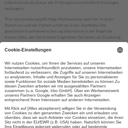
Lieferfrist um die Dauer der Prüfungen einschließlich Klärungen
verlängern.
4
Für verschreibungspflichtige Medikamente stellt der Arzt ein
Rezept aus und der Patient erhält sie in der Apotheke. Die
gesetzliche Krankenversicherung übernimmt in der Regel die
Kosten dafür, der Versicherte trägt einen Teil davon als Zuzahlung
mit.
Grundsätzlich leisten Mitglieder Zuzahlungen in Höhe von zehn
Prozent des Abgabepreises,
mindestens
jedoch
fünf Euro
und
höchstens zehn Euro.
Es sind jedoch nie mehr als die tatsächlichen
Kosten der Leistung zu entrichten.
Diese Regeln gelten grundsätzlich auch für Online-Apotheken.
Bei Heilmitteln und häuslicher Krankenpflege beträgt die
Zuzahlung zehn Prozent der Kosten sowie zehn Euro je
Verordnung.
Um das Engagement der Versicherten für ihre eigene Gesundheit zu
stärken und die besondere Stellung der Familie zu unterstützen,
fallen
keine Zuzahlungen
an bei:
• Kindern und Jugendlichen bis zum vollendeten 18. Lebensjahr
mit Ausnahme der Fahrkosten
• Untersuchungen zur Vorsorge und Früherkennung, die von der