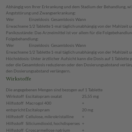
Abhängig von Ihrer Erkrankung und dem Stadium der Behandlung, wird
Angststörung und Zwangserkrankung:
Wer
Einzeldosis
Gesamtdosis
Wann
Erwachsene
1/2 Tablette
1-mal täglich
unabhängig von der Mahlzeit u
Panikzustände: Das Arzneimittel ist vor allem für die Folgebehandlu
Folgebehandlung:
Wer
Einzeldosis
Gesamtdosis
Wann
Erwachsene
1/2 Tablette
1-mal täglich
unabhängig von der Mahlzeit u
Höchstdosis: Unter ärztlicher Aufsicht kann die Dosis auf 1 Tablette
oder die Gesamtdosis reduzieren oder den Dosierungsabstand verläng
den Dosierungsabstand verlängern.
Wirkstoffe
Die angegebenen Mengen sind bezogen auf 1 Tablette
Wirkstoff
Escitalopram oxalat
25,55 mg
Hilfsstoff
Macrogol 400
+
entspricht
Escitalopram
20 mg
Hilfsstoff
Cellulose, mikrokristalline
+
Hilfsstoff
Siliciumdioxid, hochdisperses
+
Hilfsstoff
Croscarmellose natrium
+