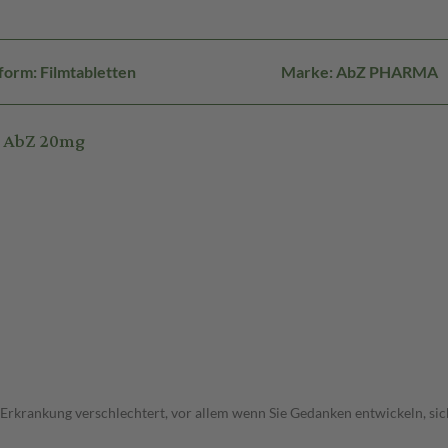
orm: Filmtabletten
Marke: AbZ PHARMA
m AbZ 20mg
 Erkrankung verschlechtert, vor allem wenn Sie Gedanken entwickeln, sich