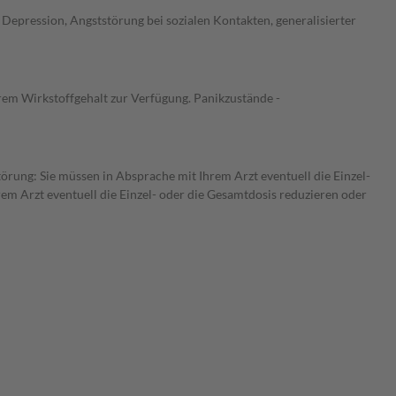
Depression, Angststörung bei sozialen Kontakten, generalisierter
rem Wirkstoffgehalt zur Verfügung. Panikzustände -
törung: Sie müssen in Absprache mit Ihrem Arzt eventuell die Einzel-
m Arzt eventuell die Einzel- oder die Gesamtdosis reduzieren oder