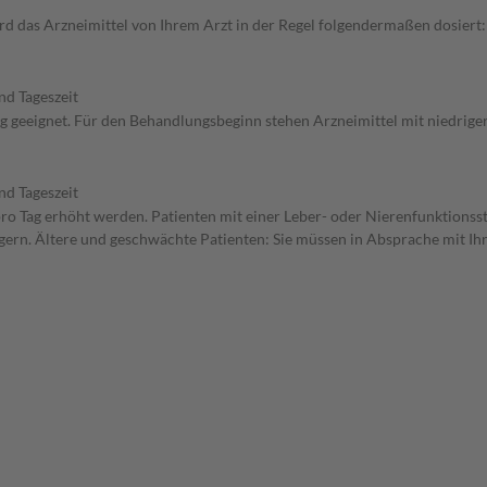
 das Arzneimittel von Ihrem Arzt in der Regel folgendermaßen dosiert: 
nd Tageszeit
ng geeignet. Für den Behandlungsbeginn stehen Arzneimittel mit niedrige
nd Tageszeit
 pro Tag erhöht werden. Patienten mit einer Leber- oder Nierenfunktionss
ern. Ältere und geschwächte Patienten: Sie müssen in Absprache mit Ihre