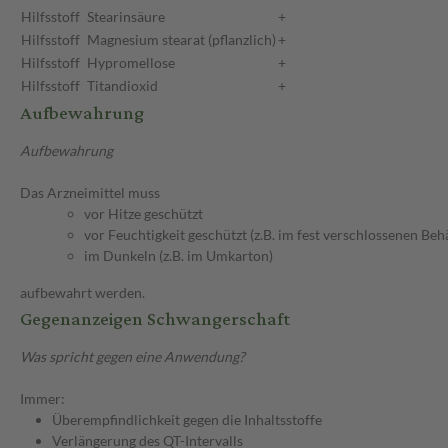
Hilfsstoff
Stearinsäure
+
Hilfsstoff
Magnesium stearat (pflanzlich)
+
Hilfsstoff
Hypromellose
+
Hilfsstoff
Titandioxid
+
Aufbewahrung
Aufbewahrung
Das Arzneimittel muss
vor Hitze geschützt
vor Feuchtigkeit geschützt (z.B. im fest verschlossenen Behä
im Dunkeln (z.B. im Umkarton)
aufbewahrt werden.
Gegenanzeigen Schwangerschaft
Was spricht gegen eine Anwendung?
Immer:
Überempfindlichkeit gegen die Inhaltsstoffe
Verlängerung des QT-Intervalls