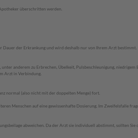
 Apotheker überschritten werden.
r Dauer der Erkrankung und wird deshalb nur von Ihrem Arzt bestimmt.
 unter anderem zu Erbrechen, Übelkeit, Pulsbeschleunigung, niedrigem 
m Arzt in Verbindung.
z normal (also nicht mit der doppelten Menge) fort.
d älteren Menschen auf eine gewissenhafte Dosierung. Im Zweifelsfalle f
gsbeilage abweichen. Da der Arzt sie individuell abstimmt, sollten Si