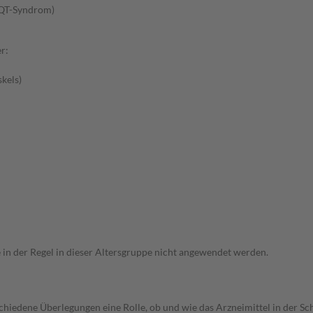
-QT-Syndrom)
r:
kels)
e in der Regel in dieser Altersgruppe nicht angewendet werden.
rschiedene Überlegungen eine Rolle, ob und wie das Arzneimittel in der