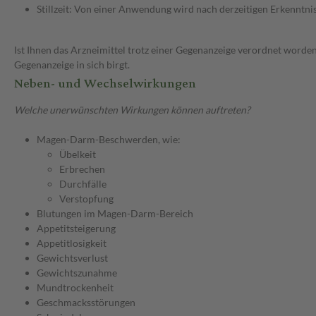
Stillzeit: Von einer Anwendung wird nach derzeitigen Erkenntniss
Ist Ihnen das Arzneimittel trotz einer Gegenanzeige verordnet worden
Gegenanzeige in sich birgt.
Neben- und Wechselwirkungen
Welche unerwünschten Wirkungen können auftreten?
Magen-Darm-Beschwerden, wie:
Übelkeit
Erbrechen
Durchfälle
Verstopfung
Blutungen im Magen-Darm-Bereich
Appetitsteigerung
Appetitlosigkeit
Gewichtsverlust
Gewichtszunahme
Mundtrockenheit
Geschmacksstörungen