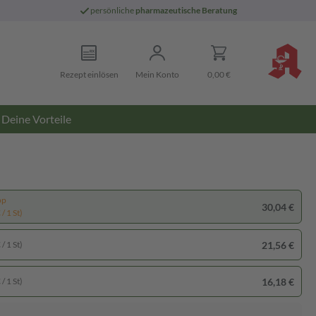
persönliche
pharmazeutische Beratung
Rezept einlösen
Mein Konto
0,00 €
Deine Vorteile
pp
30,04 €
/ 1 St)
21,56 €
/ 1 St)
16,18 €
/ 1 St)