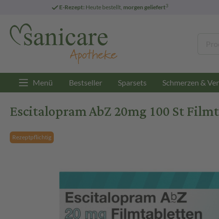
3
E-Rezept:
Heute bestellt,
morgen geliefert
Menü
Bestseller
Sparsets
Schmerzen & Ver
Escitalopram AbZ 20mg 100 St Filmt
Rezeptpflichtig