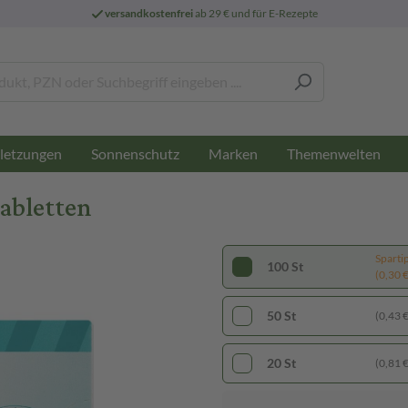
versandkostenfrei
ab 29 € und für E-Rezepte
letzungen
Sonnenschutz
Marken
Themenwelten
abletten
Sparti
100 St
(0,30 € 
50 St
(0,43 € 
20 St
(0,81 € 