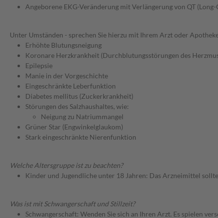
Angeborene EKG-Veränderung mit Verlängerung von QT (Long
Unter Umständen - sprechen Sie hierzu mit Ihrem Arzt oder Apotheke
Erhöhte Blutungsneigung
Koronare Herzkrankheit (Durchblutungsstörungen des Herzmus
Epilepsie
Manie in der Vorgeschichte
Eingeschränkte Leberfunktion
Diabetes mellitus (Zuckerkrankheit)
Störungen des Salzhaushaltes, wie:
Neigung zu Natriummangel
Grüner Star (Engwinkelglaukom)
Stark eingeschränkte Nierenfunktion
Welche Altersgruppe ist zu beachten?
Kinder und Jugendliche unter 18 Jahren: Das Arzneimittel sollt
Was ist mit Schwangerschaft und Stillzeit?
Schwangerschaft: Wenden Sie sich an Ihren Arzt. Es spielen ve