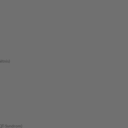
ltnis)
-QT-Syndrom)