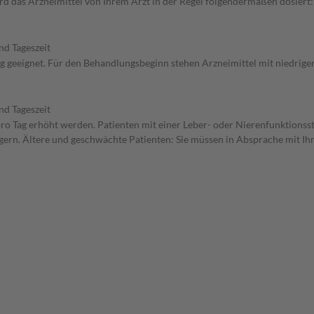
 das Arzneimittel von Ihrem Arzt in der Regel folgendermaßen dosiert: 
nd Tageszeit
ng geeignet. Für den Behandlungsbeginn stehen Arzneimittel mit niedrige
nd Tageszeit
 pro Tag erhöht werden. Patienten mit einer Leber- oder Nierenfunktionss
ern. Ältere und geschwächte Patienten: Sie müssen in Absprache mit Ihre