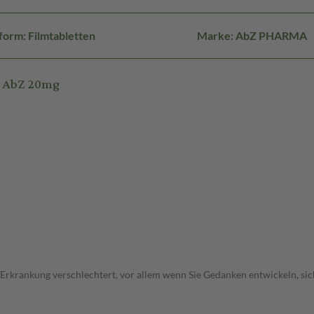
orm: Filmtabletten
Marke: AbZ PHARMA
m AbZ 20mg
 Erkrankung verschlechtert, vor allem wenn Sie Gedanken entwickeln, sich