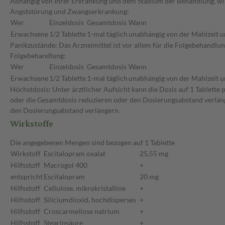
Abhängig von Ihrer Erkrankung und dem Stadium der Behandlung, wird
Angststörung und Zwangserkrankung:
Wer
Einzeldosis
Gesamtdosis
Wann
Erwachsene
1/2 Tablette
1-mal täglich
unabhängig von der Mahlzeit u
Panikzustände: Das Arzneimittel ist vor allem für die Folgebehandlu
Folgebehandlung:
Wer
Einzeldosis
Gesamtdosis
Wann
Erwachsene
1/2 Tablette
1-mal täglich
unabhängig von der Mahlzeit u
Höchstdosis: Unter ärztlicher Aufsicht kann die Dosis auf 1 Tablette
oder die Gesamtdosis reduzieren oder den Dosierungsabstand verläng
den Dosierungsabstand verlängern.
Wirkstoffe
Die angegebenen Mengen sind bezogen auf 1 Tablette
Wirkstoff
Escitalopram oxalat
25,55 mg
Hilfsstoff
Macrogol 400
+
entspricht
Escitalopram
20 mg
Hilfsstoff
Cellulose, mikrokristalline
+
Hilfsstoff
Siliciumdioxid, hochdisperses
+
Hilfsstoff
Croscarmellose natrium
+
Hilfsstoff
Stearinsäure
+