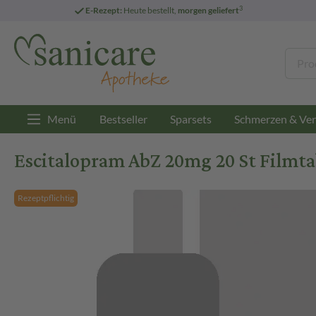
3
E-Rezept:
Heute bestellt,
morgen geliefert
Menü
Bestseller
Sparsets
Schmerzen & Ver
Escitalopram AbZ 20mg 20 St Filmta
Rezeptpflichtig