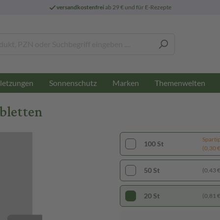
versandkostenfrei
ab 29 € und für E-Rezepte
letzungen
Sonnenschutz
Marken
Themenwelten
bletten
Sparti
100 St
(0,30 € 
50 St
(0,43 € 
20 St
(0,81 € 