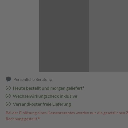
Abbildung kann abweichen
Persönliche Beratung
Heute bestellt und morgen geliefert³
Wechselwirkungscheck inklusive
Versandkostenfreie Lieferung
Bei der Einlösung eines Kassenrezeptes werden nur die gesetzlichen 
Rechnung gestellt.⁴