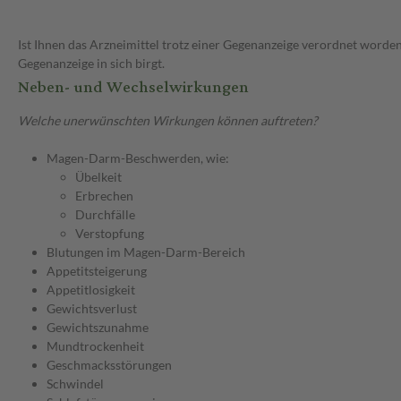
Ist Ihnen das Arzneimittel trotz einer Gegenanzeige verordnet worden
Gegenanzeige in sich birgt.
Neben- und Wechselwirkungen
Welche unerwünschten Wirkungen können auftreten?
Magen-Darm-Beschwerden, wie:
Übelkeit
Erbrechen
Durchfälle
Verstopfung
Blutungen im Magen-Darm-Bereich
Appetitsteigerung
Appetitlosigkeit
Gewichtsverlust
Gewichtszunahme
Mundtrockenheit
Geschmacksstörungen
Schwindel