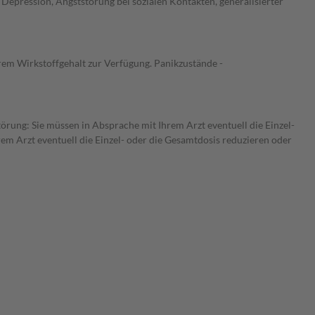
Depression, Angststörung bei sozialen Kontakten, generalisierter
rem Wirkstoffgehalt zur Verfügung. Panikzustände -
törung: Sie müssen in Absprache mit Ihrem Arzt eventuell die Einzel-
m Arzt eventuell die Einzel- oder die Gesamtdosis reduzieren oder