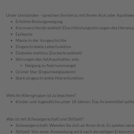
Unter Umständen - sprechen Sie hierzu mit Ihrem Arzt oder Apotheke
Erhöhte Blutungsneigung
Koronare Herzkrankheit (Durchblutungsstörungen des Herzmus
Epilepsie
Manie in der Vorgeschichte
Eingeschränkte Leberfunktion
Diabetes mellitus (Zuckerkrankheit)
Störungen des Salzhaushaltes, wie:
Neigung zu Natriummangel
Grüner Star (Engwinkelglaukom)
Stark eingeschränkte Nierenfunktion
Welche Altersgruppe ist zu beachten?
Kinder und Jugendliche unter 18 Jahren: Das Arzneimittel sollt
Was ist mit Schwangerschaft und Stillzeit?
Schwangerschaft: Wenden Sie sich an Ihren Arzt. Es spielen ve
Stillzeit: Von einer Anwendung wird nach derzeitigen Erkenntniss