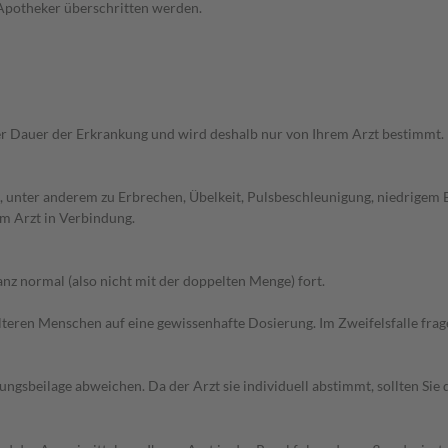
 Apotheker überschritten werden.
r Dauer der Erkrankung und wird deshalb nur von Ihrem Arzt bestimmt.
 unter anderem zu Erbrechen, Übelkeit, Pulsbeschleunigung, niedrigem 
m Arzt in Verbindung.
z normal (also nicht mit der doppelten Menge) fort.
d älteren Menschen auf eine gewissenhafte Dosierung. Im Zweifelsfalle f
gsbeilage abweichen. Da der Arzt sie individuell abstimmt, sollten Si