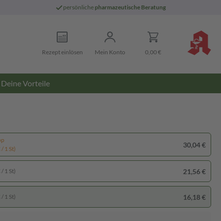
persönliche
pharmazeutische Beratung
Rezept einlösen
Mein Konto
0,00 €
Deine Vorteile
pp
30,04 €
/ 1 St)
21,56 €
/ 1 St)
16,18 €
/ 1 St)