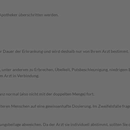
 Apotheker überschritten werden.
r Dauer der Erkrankung und wird deshalb nur von Ihrem Arzt bestimmt.
 unter anderem zu Erbrechen, Übelkeit, Pulsbeschleunigung, niedrigem 
m Arzt in Verbindung.
z normal (also nicht mit der doppelten Menge) fort.
d älteren Menschen auf eine gewissenhafte Dosierung. Im Zweifelsfalle f
gsbeilage abweichen. Da der Arzt sie individuell abstimmt, sollten Si