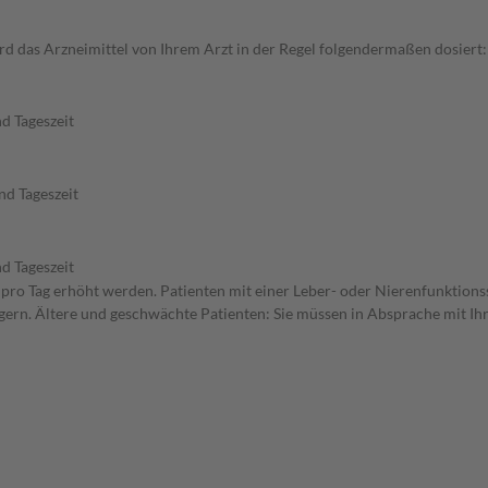
 das Arzneimittel von Ihrem Arzt in der Regel folgendermaßen dosiert: 
d Tageszeit
nd Tageszeit
d Tageszeit
n pro Tag erhöht werden. Patienten mit einer Leber- oder Nierenfunktions
ern. Ältere und geschwächte Patienten: Sie müssen in Absprache mit Ihre