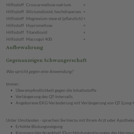
Hilfsstoff
Croscarmellose natrium
+
Hilfsstoff
Siliciumdioxid, hochdisperses
+
Hilfsstoff
Magnesium stearat (pflanzlich)
+
Hilfsstoff
Hypromellose
+
Hilfsstoff
Titandioxid
+
Hilfsstoff
Macrogol 400
+
Aufbewahrung
Gegenanzeigen Schwangerschaft
Was spricht gegen eine Anwendung?
Immer:
Überempfindlichkeit gegen die Inhaltsstoffe
Verlängerung des QT-Intervalls
Angeborene EKG-Veränderung mit Verlängerung von QT (Long
Unter Umständen - sprechen Sie hierzu mit Ihrem Arzt oder Apotheke
Erhöhte Blutungsneigung
Koronare Herzkrankheit (Durchblutungsstörungen des Herzmus