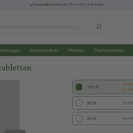
versandkostenfrei
ab 29 € und für E-Rezepte
letzungen
Sonnenschutz
Marken
Themenwelten
tabletten
Sparti
100 St
(0,20 € 
50 St
(0,33 € 
20 St
(0,69 € 