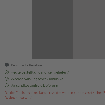
Abbildung kann abweichen
Persönliche Beratung
Heute bestellt und morgen geliefert³
Wechselwirkungscheck inklusive
Versandkostenfreie Lieferung
Bei der Einlösung eines Kassenrezeptes werden nur die gesetzlichen 
Rechnung gestellt.⁴