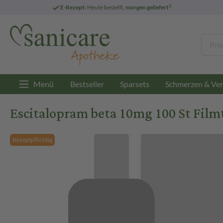
3
E-Rezept:
Heute bestellt,
morgen geliefert
Menü
Bestseller
Sparsets
Schmerzen & Ver
Escitalopram beta 10mg 100 St Film
Rezeptpflichtig