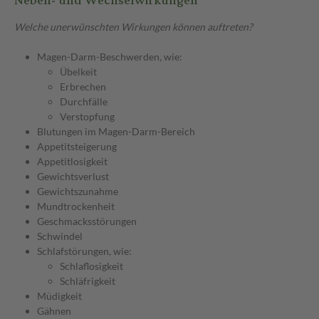
Neben- und Wechselwirkungen
Welche unerwünschten Wirkungen können auftreten?
Magen-Darm-Beschwerden, wie:
Übelkeit
Erbrechen
Durchfälle
Verstopfung
Blutungen im Magen-Darm-Bereich
Appetitsteigerung
Appetitlosigkeit
Gewichtsverlust
Gewichtszunahme
Mundtrockenheit
Geschmacksstörungen
Schwindel
Schlafstörungen, wie:
Schlaflosigkeit
Schläfrigkeit
Müdigkeit
Gähnen