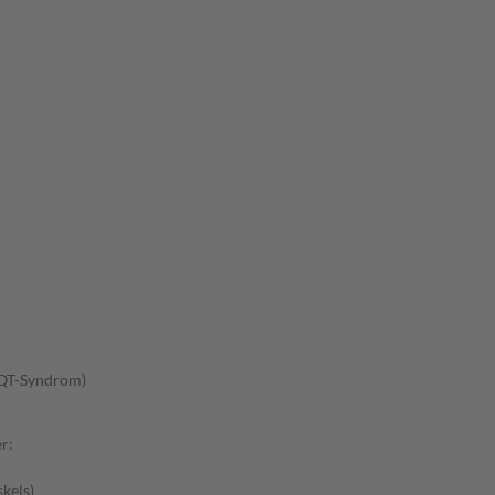
-QT-Syndrom)
r:
kels)