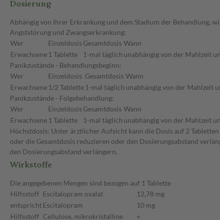
Dosierung
Abhängig von Ihrer Erkrankung und dem Stadium der Behandlung, wird
Angststörung und Zwangserkrankung:
Wer
Einzeldosis
Gesamtdosis
Wann
Erwachsene
1 Tablette
1-mal täglich
unabhängig von der Mahlzeit un
Panikzustände - Behandlungsbeginn:
Wer
Einzeldosis
Gesamtdosis
Wann
Erwachsene
1/2 Tablette
1-mal täglich
unabhängig von der Mahlzeit u
Panikzustände - Folgebehandlung:
Wer
Einzeldosis
Gesamtdosis
Wann
Erwachsene
1 Tablette
1-mal täglich
unabhängig von der Mahlzeit un
Höchstdosis: Unter ärztlicher Aufsicht kann die Dosis auf 2 Tablette
oder die Gesamtdosis reduzieren oder den Dosierungsabstand verläng
den Dosierungsabstand verlängern.
Wirkstoffe
Die angegebenen Mengen sind bezogen auf 1 Tablette
Hilfsstoff
Escitalopram oxalat
12,78 mg
entspricht
Escitalopram
10 mg
Hilfsstoff
Cellulose, mikrokristalline
+