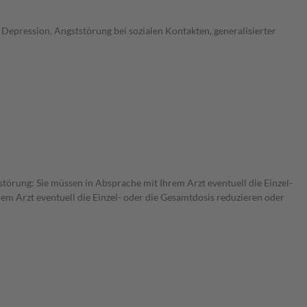
Depression, Angststörung bei sozialen Kontakten, generalisierter
störung: Sie müssen in Absprache mit Ihrem Arzt eventuell die Einzel-
m Arzt eventuell die Einzel- oder die Gesamtdosis reduzieren oder