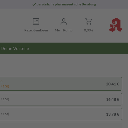
persönliche
pharmazeutische Beratung
Rezept einlösen
Mein Konto
0,00 €
Deine Vorteile
pp
20,41 €
/ 1 St)
16,48 €
/ 1 St)
13,78 €
/ 1 St)