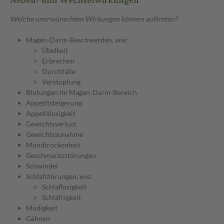
Neben- und Wechselwirkungen
Welche unerwünschten Wirkungen können auftreten?
Magen-Darm-Beschwerden, wie:
Übelkeit
Erbrechen
Durchfälle
Verstopfung
Blutungen im Magen-Darm-Bereich
Appetitsteigerung
Appetitlosigkeit
Gewichtsverlust
Gewichtszunahme
Mundtrockenheit
Geschmacksstörungen
Schwindel
Schlafstörungen, wie:
Schlaflosigkeit
Schläfrigkeit
Müdigkeit
Gähnen