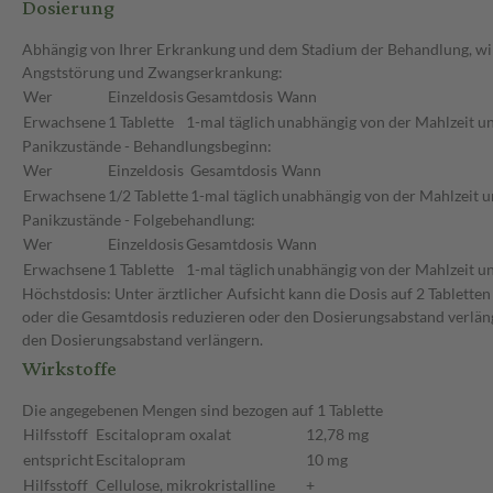
Dosierung
Abhängig von Ihrer Erkrankung und dem Stadium der Behandlung, wird
Angststörung und Zwangserkrankung:
Wer
Einzeldosis
Gesamtdosis
Wann
Erwachsene
1 Tablette
1-mal täglich
unabhängig von der Mahlzeit un
Panikzustände - Behandlungsbeginn:
Wer
Einzeldosis
Gesamtdosis
Wann
Erwachsene
1/2 Tablette
1-mal täglich
unabhängig von der Mahlzeit u
Panikzustände - Folgebehandlung:
Wer
Einzeldosis
Gesamtdosis
Wann
Erwachsene
1 Tablette
1-mal täglich
unabhängig von der Mahlzeit un
Höchstdosis: Unter ärztlicher Aufsicht kann die Dosis auf 2 Tablette
oder die Gesamtdosis reduzieren oder den Dosierungsabstand verläng
den Dosierungsabstand verlängern.
Wirkstoffe
Die angegebenen Mengen sind bezogen auf 1 Tablette
Hilfsstoff
Escitalopram oxalat
12,78 mg
entspricht
Escitalopram
10 mg
Hilfsstoff
Cellulose, mikrokristalline
+