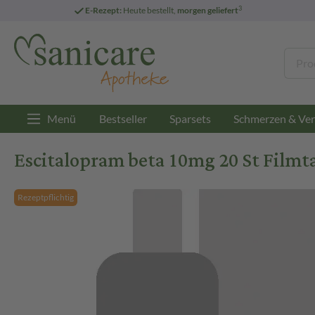
3
E-Rezept:
Heute bestellt,
morgen geliefert
Menü
Bestseller
Sparsets
Schmerzen & Ver
Escitalopram beta 10mg 20 St Filmt
Rezeptpflichtig