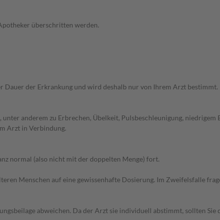
 Apotheker überschritten werden.
r Dauer der Erkrankung und wird deshalb nur von Ihrem Arzt bestimmt.
 unter anderem zu Erbrechen, Übelkeit, Pulsbeschleunigung, niedrigem 
m Arzt in Verbindung.
z normal (also nicht mit der doppelten Menge) fort.
d älteren Menschen auf eine gewissenhafte Dosierung. Im Zweifelsfalle f
gsbeilage abweichen. Da der Arzt sie individuell abstimmt, sollten Si