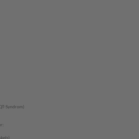
-QT-Syndrom)
r:
kels)