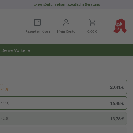
persönliche
pharmazeutische Beratung
Rezept einlösen
Mein Konto
0,00 €
Deine Vorteile
pp
20,41 €
/ 1 St)
16,48 €
/ 1 St)
13,78 €
/ 1 St)