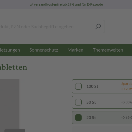
versandkostenfrei
ab 29 € und für E-Rezepte
letzungen
Sonnenschutz
Marken
Themenwelten
abletten
Sparti
100 St
(0,20 € 
50 St
(0,33 € 
20 St
(0,69 € 