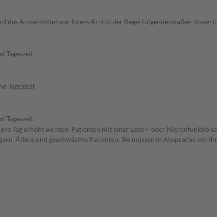
 das Arzneimittel von Ihrem Arzt in der Regel folgendermaßen dosiert: 
d Tageszeit
nd Tageszeit
d Tageszeit
n pro Tag erhöht werden. Patienten mit einer Leber- oder Nierenfunktions
ern. Ältere und geschwächte Patienten: Sie müssen in Absprache mit Ihre