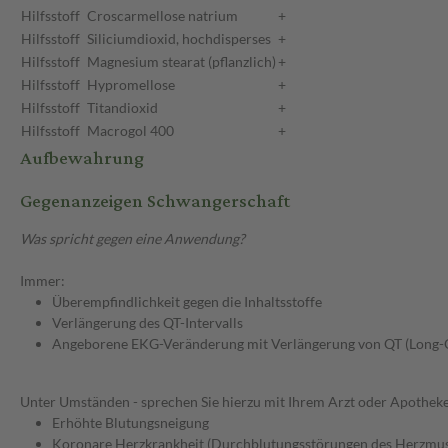
Hilfsstoff
Croscarmellose natrium
+
Hilfsstoff
Siliciumdioxid, hochdisperses
+
Hilfsstoff
Magnesium stearat (pflanzlich)
+
Hilfsstoff
Hypromellose
+
Hilfsstoff
Titandioxid
+
Hilfsstoff
Macrogol 400
+
Aufbewahrung
Gegenanzeigen Schwangerschaft
Was spricht gegen eine Anwendung?
Immer:
Überempfindlichkeit gegen die Inhaltsstoffe
Verlängerung des QT-Intervalls
Angeborene EKG-Veränderung mit Verlängerung von QT (Long
Unter Umständen - sprechen Sie hierzu mit Ihrem Arzt oder Apotheke
Erhöhte Blutungsneigung
Koronare Herzkrankheit (Durchblutungsstörungen des Herzmus