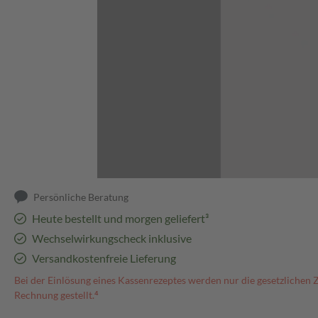
Abbildung kann abweichen
Persönliche Beratung
Heute bestellt und morgen geliefert³
Wechselwirkungscheck inklusive
Versandkostenfreie Lieferung
Bei der Einlösung eines Kassenrezeptes werden nur die gesetzlichen 
Rechnung gestellt.⁴