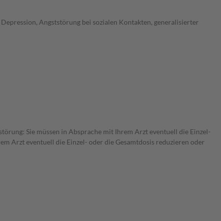
Depression, Angststörung bei sozialen Kontakten, generalisierter
störung: Sie müssen in Absprache mit Ihrem Arzt eventuell die Einzel-
m Arzt eventuell die Einzel- oder die Gesamtdosis reduzieren oder